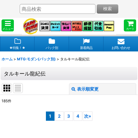
検索
メニュー
カート
★特集！★
パック別
新着商品
お問い合わせ
ホーム
>
MTG:モダン(パック別)
>
タルキール龍紀伝
タルキール龍紀伝
表示順変更
閉じる
185
件
表示数
:
1
2
3
4
次
»
在庫あり
並び順
: