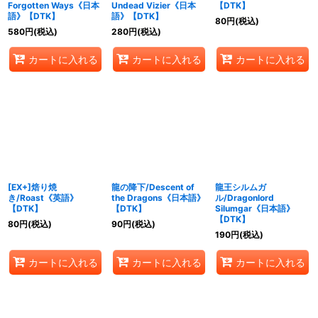
Forgotten Ways《日本
Undead Vizier《日本
【DTK】
語》【DTK】
語》【DTK】
80
円
(税込)
580
円
(税込)
280
円
(税込)
カートに入れる
カートに入れる
カートに入れる
[EX+]焙り焼
龍の降下/Descent of
龍王シルムガ
き/Roast《英語》
the Dragons《日本語》
ル/Dragonlord
【DTK】
【DTK】
Silumgar《日本語》
【DTK】
80
円
(税込)
90
円
(税込)
190
円
(税込)
カートに入れる
カートに入れる
カートに入れる