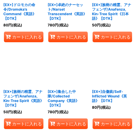
[EX+]ドロモカの命
[EX+]卓絶のナーセッ
[EX+]族樹の精霊、アナ
令/Dromoka's
ト/Narset
フェンザ/Anafenza,
Command《英語》
Transcendent《英語》
Kin-Tree Spirit《日本
【DTK】
【DTK】
語》【DTK】
80
円
(税込)
780
円
(税込)
50
円
(税込)
カートに入れる
カートに入れる
カートに入れる
[EX+]族樹の精霊、アナ
[EX+]集合した中
[EX+]自傷疵/Self-
フェンザ/Anafenza,
隊/Collected
Inflicted Wound《英
Kin-Tree Spirit《英語》
Company《英語》
語》【DTK】
【DTK】
【DTK】
80
円
(税込)
50
円
(税込)
780
円
(税込)
カートに入れる
カートに入れる
カートに入れる