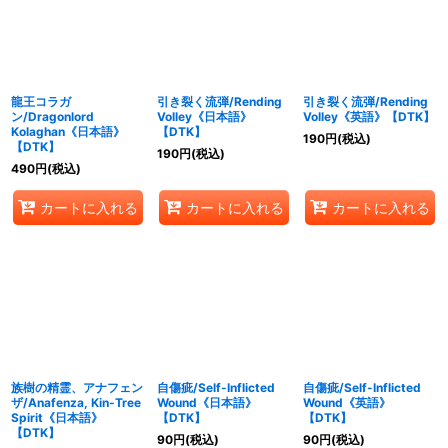
龍王コラガ
引き裂く流弾/Rending
引き裂く流弾/Rending
ン/Dragonlord
Volley《日本語》
Volley《英語》【DTK】
Kolaghan《日本語》
【DTK】
190
円
(税込)
【DTK】
190
円
(税込)
490
円
(税込)
カートに入れる
カートに入れる
カートに入れる
族樹の精霊、アナフェン
自傷疵/Self-Inflicted
自傷疵/Self-Inflicted
ザ/Anafenza, Kin-Tree
Wound《日本語》
Wound《英語》
Spirit《日本語》
【DTK】
【DTK】
【DTK】
90
円
(税込)
90
円
(税込)