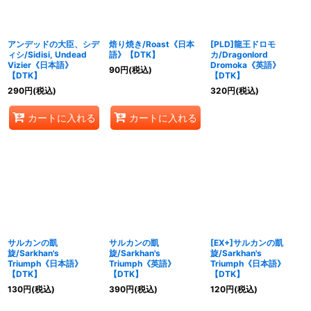
アンデッドの大臣、シデ
焙り焼き/Roast《日本
[PLD]龍王ドロモ
ィシ/Sidisi, Undead
語》【DTK】
カ/Dragonlord
Vizier《日本語》
Dromoka《英語》
90
円
(税込)
【DTK】
【DTK】
290
円
(税込)
320
円
(税込)
カートに入れる
カートに入れる
サルカンの凱
サルカンの凱
[EX+]サルカンの凱
旋/Sarkhan's
旋/Sarkhan's
旋/Sarkhan's
Triumph《日本語》
Triumph《英語》
Triumph《日本語》
【DTK】
【DTK】
【DTK】
130
円
(税込)
390
円
(税込)
120
円
(税込)