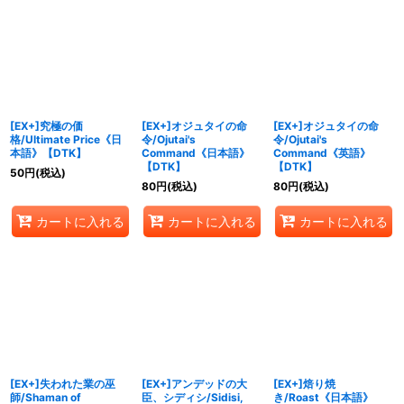
[EX+]究極の価
[EX+]オジュタイの命
[EX+]オジュタイの命
格/Ultimate Price《日
令/Ojutai's
令/Ojutai's
本語》【DTK】
Command《日本語》
Command《英語》
【DTK】
【DTK】
50
円
(税込)
80
円
(税込)
80
円
(税込)
カートに入れる
カートに入れる
カートに入れる
[EX+]失われた業の巫
[EX+]アンデッドの大
[EX+]焙り焼
師/Shaman of
臣、シディシ/Sidisi,
き/Roast《日本語》