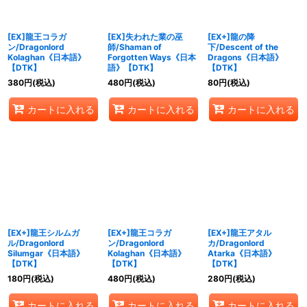
[EX]龍王コラガ
[EX]失われた業の巫
[EX+]龍の降
ン/Dragonlord
師/Shaman of
下/Descent of the
Kolaghan《日本語》
Forgotten Ways《日本
Dragons《日本語》
【DTK】
語》【DTK】
【DTK】
380
円
(税込)
480
円
(税込)
80
円
(税込)
カートに入れる
カートに入れる
カートに入れる
[EX+]龍王シルムガ
[EX+]龍王コラガ
[EX+]龍王アタル
ル/Dragonlord
ン/Dragonlord
カ/Dragonlord
Silumgar《日本語》
Kolaghan《日本語》
Atarka《日本語》
【DTK】
【DTK】
【DTK】
180
円
(税込)
480
円
(税込)
280
円
(税込)
カートに入れる
カートに入れる
カートに入れる