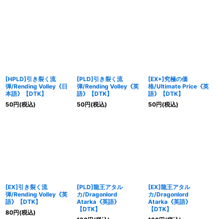
[HPLD]引き裂く流
[PLD]引き裂く流
[EX+]究極の価
弾/Rending Volley《日
弾/Rending Volley《英
格/Ultimate Price《英
本語》【DTK】
語》【DTK】
語》【DTK】
50
円
(税込)
50
円
(税込)
50
円
(税込)
[EX]引き裂く流
[PLD]龍王アタル
[EX]龍王アタル
弾/Rending Volley《英
カ/Dragonlord
カ/Dragonlord
語》【DTK】
Atarka《英語》
Atarka《英語》
【DTK】
【DTK】
80
円
(税込)