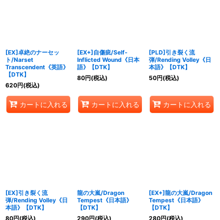
絞り込む
[EX]卓絶のナーセッ
[EX+]自傷疵/Self-
[PLD]引き裂く流
ト/Narset
Inflicted Wound《日本
弾/Rending Volley《日
Transcendent《英語》
語》【DTK】
本語》【DTK】
【DTK】
80
円
(税込)
50
円
(税込)
620
円
(税込)
カートに入れる
カートに入れる
カートに入れる
[EX]引き裂く流
龍の大嵐/Dragon
[EX+]龍の大嵐/Dragon
弾/Rending Volley《日
Tempest《日本語》
Tempest《日本語》
本語》【DTK】
【DTK】
【DTK】
80
円
(税込)
290
円
(税込)
280
円
(税込)