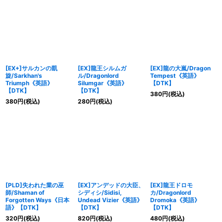
[EX+]サルカンの凱
[EX]龍王シルムガ
[EX]龍の大嵐/Dragon
旋/Sarkhan's
ル/Dragonlord
Tempest《英語》
Triumph《英語》
Silumgar《英語》
【DTK】
【DTK】
【DTK】
380
円
(税込)
380
円
(税込)
280
円
(税込)
[PLD]失われた業の巫
[EX]アンデッドの大臣、
[EX]龍王ドロモ
師/Shaman of
シディシ/Sidisi,
カ/Dragonlord
Forgotten Ways《日本
Undead Vizier《英語》
Dromoka《英語》
語》【DTK】
【DTK】
【DTK】
320
円
(税込)
820
円
(税込)
480
円
(税込)