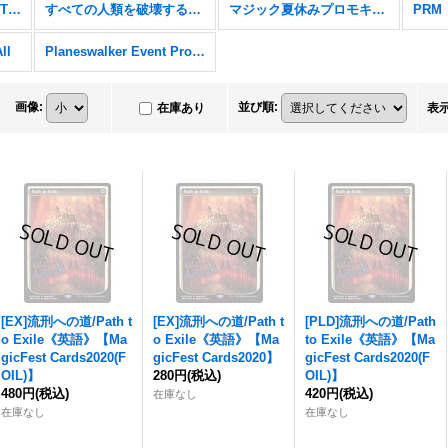
Secret Lair x Stranger Things
すべての人類を破壊する。それらは再生できない。
マジック夏休みプロモキャンペーン
PRM
ll
Planeswalker Event Promos
画像
:
並び順
:
在庫あり
表
[EX]流刑への道/Path t
[EX]流刑への道/Path t
[PLD]流刑への道/Path
o Exile《英語》【Ma
o Exile《英語》【Ma
to Exile《英語》【Ma
gicFest Cards2020(F
gicFest Cards2020】
gicFest Cards2020(F
OIL)】
280円
(税込)
OIL)】
480円
(税込)
420円
(税込)
在庫なし
在庫なし
在庫なし