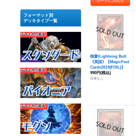
フォーマット別
デッキタイプ一覧
稲妻/Lightning Bolt
《英語》【MagicFest
Cards2019(FOIL)】
990円
(税込)
在庫なし