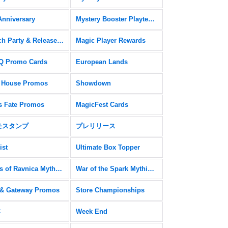
Anniversary
Mystery Booster Playtest Cards
Launch Party & Release Event Promos
Magic Player Rewards
 Promo Cards
European Lands
 House Promos
Showdown
s Fate Promos
MagicFest Cards
モスタンプ
プレリリース
ist
Ultimate Box Topper
Guilds of Ravnica Mythic Edition
War of the Spark Mythic Edition
& Gateway Promos
Store Championships
C
Week End