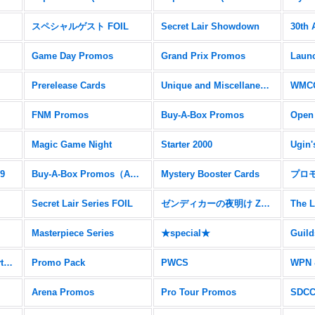
スペシャルゲスト FOIL
Secret Lair Showdown
30th 
Game Day Promos
Grand Prix Promos
Prerelease Cards
Unique and Miscellaneous Promos
WMCQ
FNM Promos
Buy-A-Box Promos
Open
Magic Game Night
Starter 2000
Ugin'
19
Buy-A-Box Promos（AER）
Mystery Booster Cards
プロ
Secret Lair Series FOIL
ゼンディカーの夜明け Zendikar Expeditions
The L
Masterpiece Series
★special★
Ravnica Allegiance Mythic Edition
Promo Pack
PWCS
WPN 
Arena Promos
Pro Tour Promos
SDC