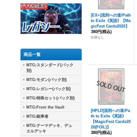
[EX+]流刑への道/Path
to Exile《英語》【Ma
gicFest Cards2020】
380円
(税込)
在庫なし
商品一覧
MTG:スタンダード(パック
別)
MTG:モダン(パック別)
MTG:レガシー(パック別)
MTG:特殊セット(パック別)
MTG:From the Vault
[HPLD]流刑への道/Pa
th to Exile《英語》
MTG:統率者
【MagicFest Cards20
MTG:テーマデッキ、デュ
20(FOIL)】
エルデッキ
380円
(税込)