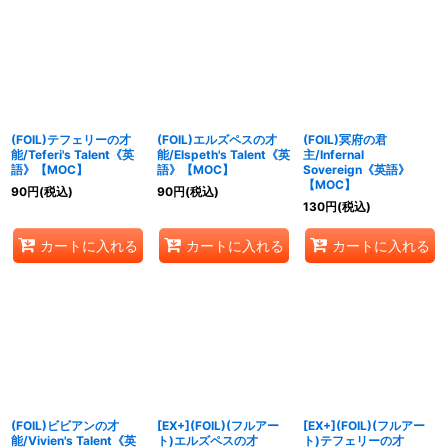
(FOIL)テフェリーの才
(FOIL)エルズペスの才
(FOIL)冥府の君
能/Teferi's Talent《英
能/Elspeth's Talent《英
主/Infernal
語》【MOC】
語》【MOC】
Sovereign《英語》
【MOC】
90
円
(税込)
90
円
(税込)
130
円
(税込)
カートに入れる
カートに入れる
カートに入れる
(FOIL)ビビアンの才
[EX+](FOIL)(フルアー
[EX+](FOIL)(フルアー
能/Vivien's Talent《英
ト)エルズペスの才
ト)テフェリーの才