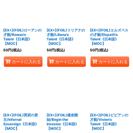
[EX+](FOIL)ローアンの
[EX+](FOIL)リリアナの
[EX+](FOIL)エルズペス
才能/Rowan's
才能/Liliana's
の才能/Elspeth's
Talent《日本語》
Talent《日本語》
Talent《日本語》
【MOC】
【MOC】
【MOC】
50
円
(税込)
50
円
(税込)
50
円
(税込)
カートに入れる
カートに入れる
カートに入れる
[EX+](FOIL)冥府の君
[EX+](FOIL)侵攻開
[EX+](FOIL)ビビアンの
主/Infernal
始/Begin the
才能/Vivien's
Sovereign《日本語》
Invasion《日本語》
Talent《日本語》
【MOC】
【MOC】
【MOC】