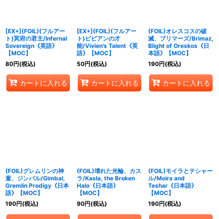
[EX+](FOIL)(フルアー
[EX+](FOIL)(フルアー
(FOIL)オレスコスの破
ト)冥府の君主/Infernal
ト)ビビアンの才
滅、ブリマーズ/Brimaz,
Sovereign《英語》
能/Vivien's Talent《英
Blight of Oreskos《日
【MOC】
語》【MOC】
本語》【MOC】
80
円
(税込)
50
円
(税込)
190
円
(税込)
カートに入れる
カートに入れる
カートに入れる
(FOIL)グレムリンの神
(FOIL)壊れた光輪、カス
(FOIL)モイラとテシャー
童、ジンバル/Gimbal,
ラ/Kasla, the Broken
ル/Moira and
Gremlin Prodigy《日本
Halo《日本語》
Teshar《日本語》
語》【MOC】
【MOC】
【MOC】
190
円
(税込)
90
円
(税込)
190
円
(税込)