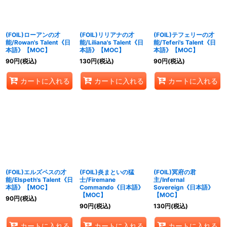
(FOIL)ローアンの才
(FOIL)リリアナの才
(FOIL)テフェリーの才
能/Rowan's Talent《日
能/Liliana's Talent《日
能/Teferi's Talent《日
本語》【MOC】
本語》【MOC】
本語》【MOC】
90
円
(税込)
130
円
(税込)
90
円
(税込)
カートに入れる
カートに入れる
カートに入れる
(FOIL)エルズペスの才
(FOIL)炎まといの猛
(FOIL)冥府の君
能/Elspeth's Talent《日
士/Firemane
主/Infernal
本語》【MOC】
Commando《日本語》
Sovereign《日本語》
【MOC】
【MOC】
90
円
(税込)
90
円
(税込)
130
円
(税込)
カートに入れる
カートに入れる
カートに入れる