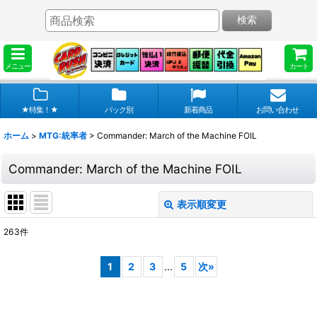
検索
メニュー
カート
★特集！★
パック別
新着商品
お問い合わせ
ホーム
>
MTG:統率者
>
Commander: March of the Machine FOIL
Commander: March of the Machine FOIL
表示順変更
閉じる
263
件
表示数
:
1
2
3
...
5
次
»
在庫あり
並び順
: