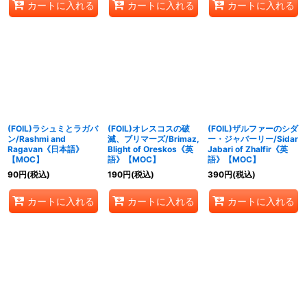
カートに入れる
カートに入れる
カートに入れる
(FOIL)ラシュミとラガバ
(FOIL)オレスコスの破
(FOIL)ザルファーのシダ
ン/Rashmi and
滅、ブリマーズ/Brimaz,
ー・ジャバーリー/Sidar
Ragavan《日本語》
Blight of Oreskos《英
Jabari of Zhalfir《英
【MOC】
語》【MOC】
語》【MOC】
90
円
(税込)
190
円
(税込)
390
円
(税込)
カートに入れる
カートに入れる
カートに入れる