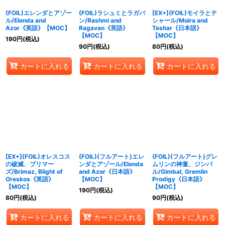
(FOIL)エレンダとアゾー
(FOIL)ラシュミとラガバ
[EX+](FOIL)モイラとテ
ル/Elenda and
ン/Rashmi and
シャール/Moira and
Azor《英語》【MOC】
Ragavan《英語》
Teshar《日本語》
【MOC】
【MOC】
190
円
(税込)
90
円
(税込)
80
円
(税込)
カートに入れる
カートに入れる
カートに入れる
[EX+](FOIL)オレスコス
(FOIL)(フルアート)エレ
(FOIL)(フルアート)グレ
の破滅、ブリマー
ンダとアゾール/Elenda
ムリンの神童、ジンバ
ズ/Brimaz, Blight of
and Azor《日本語》
ル/Gimbal, Gremlin
Oreskos《英語》
【MOC】
Prodigy《日本語》
【MOC】
【MOC】
190
円
(税込)
80
円
(税込)
90
円
(税込)
カートに入れる
カートに入れる
カートに入れる