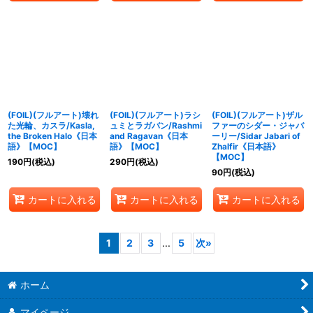
(FOIL)(フルアート)壊れ
(FOIL)(フルアート)ラシ
(FOIL)(フルアート)ザル
た光輪、カスラ/Kasla,
ュミとラガバン/Rashmi
ファーのシダー・ジャバ
the Broken Halo《日本
and Ragavan《日本
ーリー/Sidar Jabari of
語》【MOC】
語》【MOC】
Zhalfir《日本語》
【MOC】
190
円
(税込)
290
円
(税込)
90
円
(税込)
カートに入れる
カートに入れる
カートに入れる
1
2
3
...
5
次
»
ホーム
マイページ