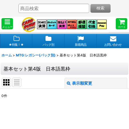
検索
メニュー
カート
★特集！★
パック別
新着商品
お問い合わせ
ホーム
>
MTG:レガシー(パック別)
>
基本セット第4版 日本語黒枠
基本セット第4版 日本語黒枠
表示順変更
閉じる
0
件
表示数
:
在庫あり
並び順
: