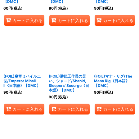
【DMC】
【DMC】
【DMC】
60
円
(税込)
80
円
(税込)
90
円
(税込)
カートに入れる
カートに入れる
カートに入れる
(FOIL)皇帝ミハイル二
(FOIL)潜伏工作員の災
(FOIL)マナ・リグ/The
世/Emperor Mihail
い、シャニド/Shanid,
Mana Rig《日本語》
II《日本語》【DMC】
Sleepers' Scourge《日
【DMC】
本語》【DMC】
90
円
(税込)
90
円
(税込)
90
円
(税込)
カートに入れる
カートに入れる
カートに入れる