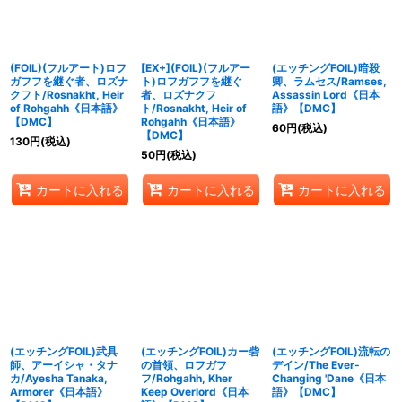
(FOIL)(フルアート)ロフ
[EX+](FOIL)(フルアー
(エッチングFOIL)暗殺
ガフフを継ぐ者、ロズナ
ト)ロフガフフを継ぐ
卿、ラムセス/Ramses,
クフト/Rosnakht, Heir
者、ロズナクフ
Assassin Lord《日本
of Rohgahh《日本語》
ト/Rosnakht, Heir of
語》【DMC】
【DMC】
Rohgahh《日本語》
60
円
(税込)
【DMC】
130
円
(税込)
50
円
(税込)
カートに入れる
カートに入れる
カートに入れる
(エッチングFOIL)武具
(エッチングFOIL)カー砦
(エッチングFOIL)流転の
師、アーイシャ・タナ
の首領、ロフガフ
デイン/The Ever-
カ/Ayesha Tanaka,
フ/Rohgahh, Kher
Changing 'Dane《日本
Armorer《日本語》
Keep Overlord《日本
語》【DMC】