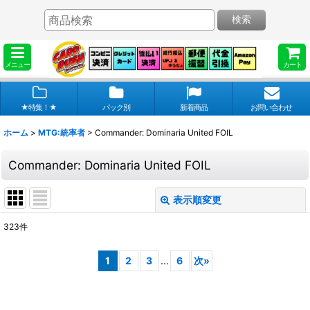
検索
メニュー
カート
★特集！★
パック別
新着商品
お問い合わせ
ホーム
>
MTG:統率者
>
Commander: Dominaria United FOIL
Commander: Dominaria United FOIL
表示順変更
閉じる
323
件
表示数
:
1
2
3
...
6
次
»
在庫あり
並び順
: