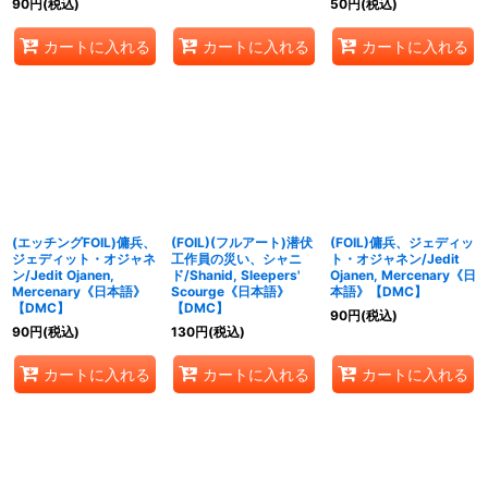
90
円
(税込)
50
円
(税込)
カートに入れる
カートに入れる
カートに入れる
(エッチングFOIL)傭兵、
(FOIL)(フルアート)潜伏
(FOIL)傭兵、ジェディッ
ジェディット・オジャネ
工作員の災い、シャニ
ト・オジャネン/Jedit
ン/Jedit Ojanen,
ド/Shanid, Sleepers'
Ojanen, Mercenary《日
Mercenary《日本語》
Scourge《日本語》
本語》【DMC】
【DMC】
【DMC】
90
円
(税込)
90
円
(税込)
130
円
(税込)
カートに入れる
カートに入れる
カートに入れる