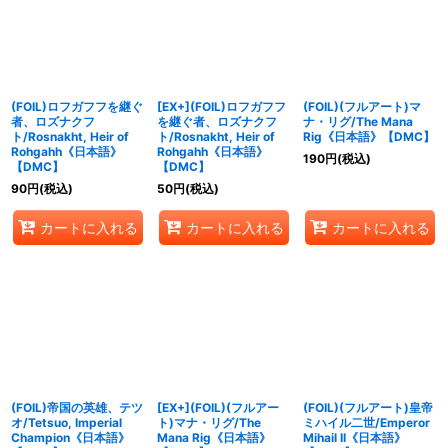
絞り込む
(FOIL)ロフガフフを継ぐ
[EX+](FOIL)ロフガフフ
(FOIL)(フルアート)マ
者、ロズナクフ
を継ぐ者、ロズナクフ
ナ・リグ/The Mana
ト/Rosnakht, Heir of
ト/Rosnakht, Heir of
Rig《日本語》【DMC】
Rohgahh《日本語》
Rohgahh《日本語》
190
円
(税込)
【DMC】
【DMC】
90
円
(税込)
50
円
(税込)
カートに入れる
カートに入れる
カートに入れる
(FOIL)帝国の英雄、テツ
[EX+](FOIL)(フルアー
(FOIL)(フルアート)皇帝
オ/Tetsuo, Imperial
ト)マナ・リグ/The
ミハイル二世/Emperor
Champion《日本語》
Mana Rig《日本語》
Mihail II《日本語》