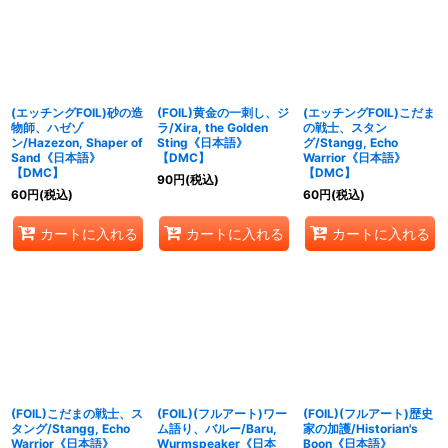
(エッチングFOIL)砂の造
(FOIL)黄金の一刺し、ジ
(エッチングFOIL)こだま
物師、ハゼゾ
ラ/Xira, the Golden
の戦士、スタン
ン/Hazezon, Shaper of
Sting《日本語》
グ/Stangg, Echo
Sand《日本語》
【DMC】
Warrior《日本語》
【DMC】
【DMC】
90
円
(税込)
60
円
(税込)
60
円
(税込)
カートに入れる
カートに入れる
カートに入れる
(FOIL)こだまの戦士、ス
(FOIL)(フルアート)ワー
(FOIL)(フルアート)歴史
タング/Stangg, Echo
ム語り、バルー/Baru,
家の加護/Historian's
Warrior《日本語》
Wurmspeaker《日本
Boon《日本語》