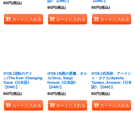
語》【DMC】
【DMC】
90
円
(税込)
90
円
(税込)
90
円
(税込)
カートに入れる
カートに入れる
カートに入れる
(FOIL)流転のデイ
(FOIL)包囲の悪魔、オル
(FOIL)武具師、アーイシ
ン/The Ever-Changing
カ/Orca, Siege
ャ・タナカ/Ayesha
'Dane《日本語》
Demon《日本語》
Tanaka, Armorer《日本
【DMC】
【DMC】
語》【DMC】
90
円
(税込)
90
円
(税込)
90
円
(税込)
カートに入れる
カートに入れる
カートに入れる