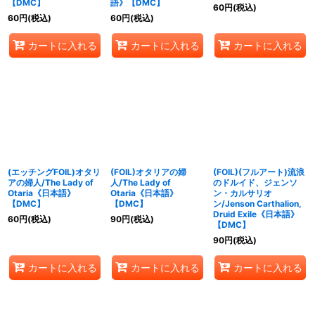
【DMC】
語》【DMC】
60
円
(税込)
60
円
(税込)
60
円
(税込)
カートに入れる
カートに入れる
カートに入れる
(エッチングFOIL)オタリ
(FOIL)オタリアの婦
(FOIL)(フルアート)流浪
アの婦人/The Lady of
人/The Lady of
のドルイド、ジェンソ
Otaria《日本語》
Otaria《日本語》
ン・カルサリオ
【DMC】
【DMC】
ン/Jenson Carthalion,
Druid Exile《日本語》
60
円
(税込)
90
円
(税込)
【DMC】
90
円
(税込)
カートに入れる
カートに入れる
カートに入れる