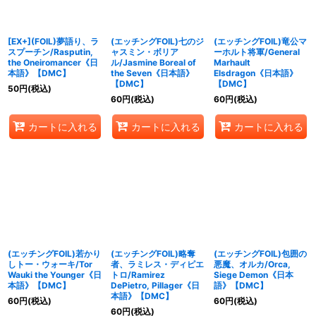
[EX+](FOIL)夢語り、ラ
(エッチングFOIL)七のジ
(エッチングFOIL)竜公マ
スプーチン/Rasputin,
ャスミン・ボリア
ーホルト将軍/General
the Oneiromancer《日
ル/Jasmine Boreal of
Marhault
本語》【DMC】
the Seven《日本語》
Elsdragon《日本語》
【DMC】
【DMC】
50
円
(税込)
60
円
(税込)
60
円
(税込)
カートに入れる
カートに入れる
カートに入れる
(エッチングFOIL)若かり
(エッチングFOIL)略奪
(エッチングFOIL)包囲の
しトー・ウォーキ/Tor
者、ラミレス・ディピエ
悪魔、オルカ/Orca,
Wauki the Younger《日
トロ/Ramirez
Siege Demon《日本
本語》【DMC】
DePietro, Pillager《日
語》【DMC】
本語》【DMC】
60
円
(税込)
60
円
(税込)
60
円
(税込)