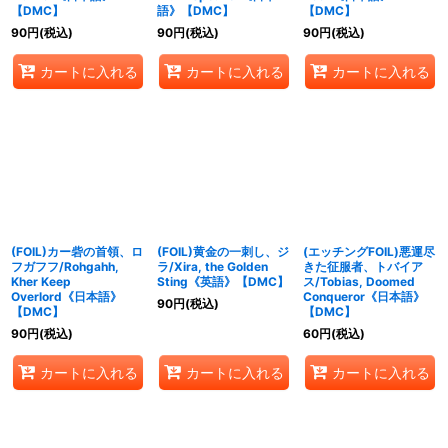
【DMC】
語》【DMC】
【DMC】
90
円
(税込)
90
円
(税込)
90
円
(税込)
カートに入れる
カートに入れる
カートに入れる
(FOIL)カー砦の首領、ロ
(FOIL)黄金の一刺し、ジ
(エッチングFOIL)悪運尽
フガフフ/Rohgahh,
ラ/Xira, the Golden
きた征服者、トバイア
Kher Keep
Sting《英語》【DMC】
ス/Tobias, Doomed
Overlord《日本語》
Conqueror《日本語》
90
円
(税込)
【DMC】
【DMC】
90
円
(税込)
60
円
(税込)
カートに入れる
カートに入れる
カートに入れる