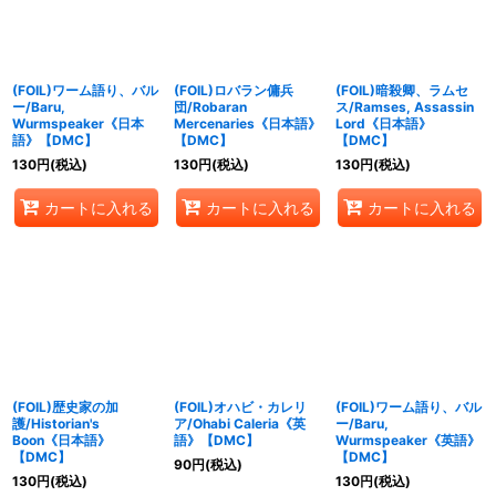
(FOIL)ワーム語り、バル
(FOIL)ロバラン傭兵
(FOIL)暗殺卿、ラムセ
ー/Baru,
団/Robaran
ス/Ramses, Assassin
Wurmspeaker《日本
Mercenaries《日本語》
Lord《日本語》
語》【DMC】
【DMC】
【DMC】
130
円
(税込)
130
円
(税込)
130
円
(税込)
カートに入れる
カートに入れる
カートに入れる
(FOIL)歴史家の加
(FOIL)オハビ・カレリ
(FOIL)ワーム語り、バル
護/Historian's
ア/Ohabi Caleria《英
ー/Baru,
Boon《日本語》
語》【DMC】
Wurmspeaker《英語》
【DMC】
【DMC】
90
円
(税込)
130
円
(税込)
130
円
(税込)