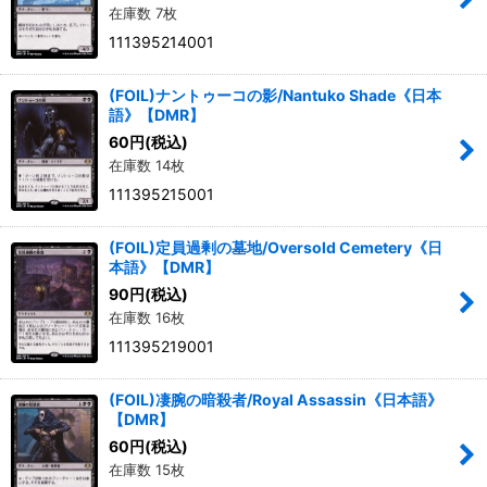
在庫数 7枚
111395214001
(FOIL)ナントゥーコの影/Nantuko Shade《日本
語》【DMR】
60
円
(税込)
在庫数 14枚
111395215001
(FOIL)定員過剰の墓地/Oversold Cemetery《日
本語》【DMR】
90
円
(税込)
在庫数 16枚
111395219001
(FOIL)凄腕の暗殺者/Royal Assassin《日本語》
【DMR】
60
円
(税込)
在庫数 15枚