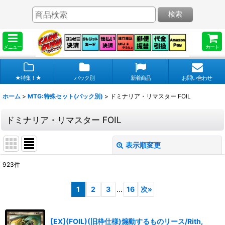
検索
メニュー
カート
★特集！★
パック別
新着商品
お問い合わせ
ホーム
>
MTG:特殊セット(パック別)
>
ドミナリア・リマスター FOIL
ドミナリア・リマスター FOIL
表示順変更
閉じる
923
件
表示数
:
1
2
3
...
16
次
»
在庫あり
並び順
:
[EX](FOIL)(旧枠仕様)煽動するものリース/Rith,