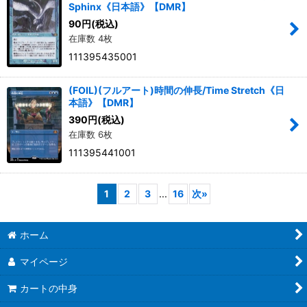
Sphinx《日本語》【DMR】
90
円
(税込)
在庫数 4枚
111395435001
(FOIL)(フルアート)時間の伸長/Time Stretch《日
本語》【DMR】
390
円
(税込)
在庫数 6枚
111395441001
1
2
3
...
16
次
»
ホーム
マイページ
カートの中身