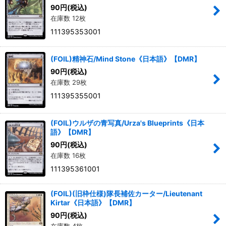
90
円
(税込)
在庫数 12枚
111395353001
(FOIL)精神石/Mind Stone《日本語》【DMR】
90
円
(税込)
在庫数 29枚
111395355001
(FOIL)ウルザの青写真/Urza's Blueprints《日本
語》【DMR】
90
円
(税込)
在庫数 16枚
111395361001
(FOIL)(旧枠仕様)隊長補佐カーター/Lieutenant
Kirtar《日本語》【DMR】
90
円
(税込)