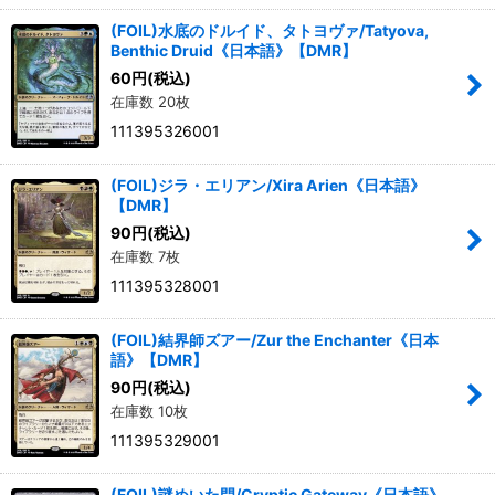
(FOIL)水底のドルイド、タトヨヴァ/Tatyova,
Benthic Druid《日本語》【DMR】
60
円
(税込)
在庫数 20枚
111395326001
(FOIL)ジラ・エリアン/Xira Arien《日本語》
【DMR】
90
円
(税込)
在庫数 7枚
111395328001
(FOIL)結界師ズアー/Zur the Enchanter《日本
語》【DMR】
90
円
(税込)
在庫数 10枚
111395329001
(FOIL)謎めいた門/Cryptic Gateway《日本語》