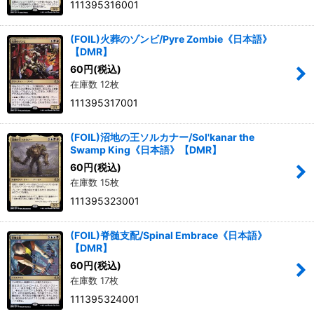
111395316001
(FOIL)火葬のゾンビ/Pyre Zombie《日本語》
【DMR】
60
円
(税込)
在庫数 12枚
111395317001
(FOIL)沼地の王ソルカナー/Sol'kanar the
Swamp King《日本語》【DMR】
60
円
(税込)
在庫数 15枚
111395323001
(FOIL)脊髄支配/Spinal Embrace《日本語》
【DMR】
60
円
(税込)
在庫数 17枚
111395324001