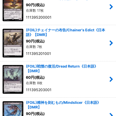
90
円
(税込)
在庫数 17枚
111395200001
(FOIL)チェイナーの布告/Chainer's Edict《日本
語》【DMR】
90
円
(税込)
在庫数 7枚
111395201001
(FOIL)戦慄の復活/Dread Return《日本語》
【DMR】
60
円
(税込)
在庫数 8枚
111395203001
(FOIL)精神を刻むもの/Mindslicer《日本語》
【DMR】
90
円
(税込)