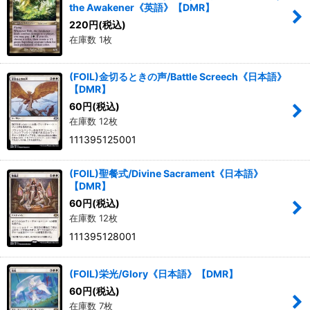
the Awakener《英語》【DMR】
220
円
(税込)
絞り込む
在庫数 1枚
(FOIL)金切るときの声/Battle Screech《日本語》
【DMR】
60
円
(税込)
在庫数 12枚
111395125001
(FOIL)聖餐式/Divine Sacrament《日本語》
【DMR】
60
円
(税込)
在庫数 12枚
111395128001
(FOIL)栄光/Glory《日本語》【DMR】
60
円
(税込)
在庫数 7枚