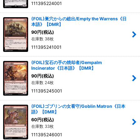
111395224001
(FOIL)巣穴からの総出/Empty the Warrens《日
本語》【DMR】
90
円
(税込)
在庫数 38枚
111395241001
(FOIL)宝石の手の焼却者/Gempalm
Incinerator《日本語》【DMR】
90
円
(税込)
在庫数 24枚
111395245001
(FOIL)ゴブリンの女看守/Goblin Matron《日本
語》【DMR】
60
円
(税込)
在庫数 33枚
111395246001