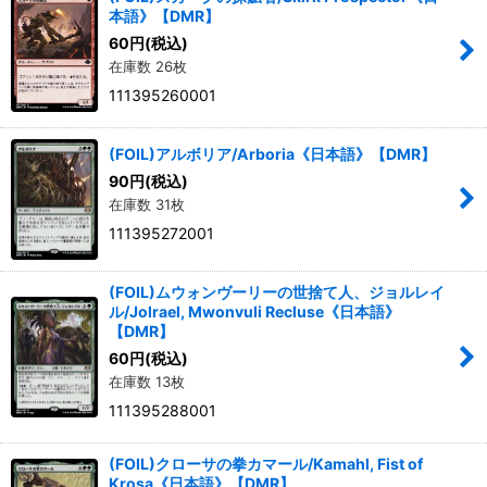
本語》【DMR】
60
円
(税込)
在庫数 26枚
111395260001
(FOIL)アルボリア/Arboria《日本語》【DMR】
90
円
(税込)
在庫数 31枚
111395272001
(FOIL)ムウォンヴーリーの世捨て人、ジョルレイ
ル/Jolrael, Mwonvuli Recluse《日本語》
【DMR】
60
円
(税込)
在庫数 13枚
111395288001
(FOIL)クローサの拳カマール/Kamahl, Fist of
Krosa《日本語》【DMR】