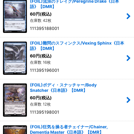
(FOIL)流浪のドレイク/Peregrine Drake《日本
語》【DMR】
60
円
(税込)
在庫数 42枚
111395188001
(FOIL)難問のスフィンクス/Vexing Sphinx《日本
語》【DMR】
60
円
(税込)
在庫数 16枚
111395196001
(FOIL)ボディ・スナッチャー/Body
Snatcher《日本語》【DMR】
60
円
(税込)
在庫数 12枚
111395198001
(FOIL)狂気を操る者チェイナー/Chainer,
Dementia Master《日本語》【DMR】