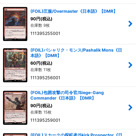
(FOIL)圧服/Overmaster《日本語》【DMR】
90
円
(税込)
在庫数 9枚
111395255001
(FOIL)パシャリク・モンス/Pashalik Mons《日
本語》【DMR】
60
円
(税込)
在庫数 11枚
111395256001
(FOIL)包囲攻撃の司令官/Siege-Gang
Commander《日本語》【DMR】
90
円
(税込)
在庫数 15枚
111395259001
(FOIL)スカークの探鉱者/Skirk Prospector《日