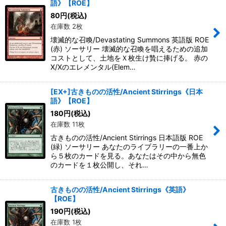
語》【ROE】
80
円
(税込)
在庫数 2枚
壊滅的な召喚/Devastating Summons 英語版 ROE
(赤) ソーサリー 壊滅的な召喚を唱えるための追加
コストとして、土地をＸ枚生け贄に捧げる。 赤の
X/Xのエレメンタル(Elem…
[EX+]古きものの活性/Ancient Stirrings《日本
語》【ROE】
180
円
(税込)
在庫数 11枚
古きものの活性/Ancient Stirrings 日本語版 ROE
(緑) ソーサリー あなたのライブラリーの一番上か
ら５枚のカードを見る。あなたはその中から無色
のカードを１枚公開し、それ…
古きものの活性/Ancient Stirrings《英語》
【ROE】
190
円
(税込)
在庫数 1枚