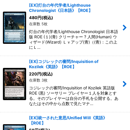
[EX]灯台の年代学者/Lighthouse
Chronologist《日本語》【ROE】
480
円
(税込)
在庫数 5枚
灯台の年代学者/Lighthouse Chronologist 日本語
版 ROE (１)(青) クリーチャー ? 人間(Human) ウ
ィザード(Wizard) Ｌｖアップ(青)（(青)：この上
にＬ…
[EX]コジレックの審問/Inquisition of
Kozilek《英語》【ROE】
220
円
(税込)
在庫数 3枚
コジレックの審問/Inquisition of Kozilek 英語版
ROE (黒) ソーサリー プレイヤー１人を対象とす
る。そのプレイヤーは自分の手札を公開する。あ
なたはその中から点数で見たマナ…
[EX]統一された意思/Unified Will《英語》
【ROE】