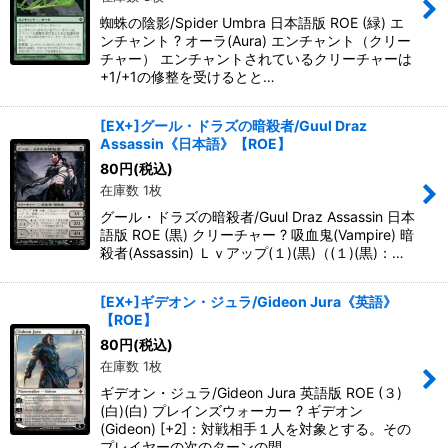
蜘蛛の陰影/Spider Umbra 日本語版 ROE (緑) エ
ンチャント ? オーラ(Aura) エンチャント（クリー
チャー） エンチャントされているクリーチャーは
+1/+1の修整を受けるとと…
[EX+]グール・ドラズの暗殺者/Guul Draz
Assassin《日本語》【ROE】
80
円
(税込)
在庫数 1枚
グール・ドラズの暗殺者/Guul Draz Assassin 日本
語版 ROE (黒) クリーチャー ? 吸血鬼(Vampire) 暗
殺者(Assassin) Ｌｖアップ(１)(黒)（(１)(黒)：…
[EX+]ギデオン・ジュラ/Gideon Jura《英語》
【ROE】
80
円
(税込)
在庫数 1枚
ギデオン・ジュラ/Gideon Jura 英語版 ROE (３)
(白)(白) プレインズウォーカー ? ギデオン
(Gideon) [+2]：対戦相手１人を対象とする。その
プレイヤーの次のターンの間、…