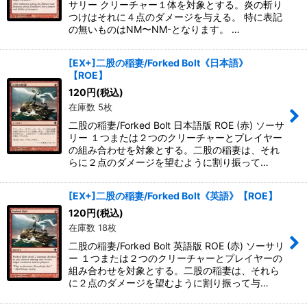
サリー クリーチャー１体を対象とする。炎の斬り
つけはそれに４点のダメージを与える。 特に表記
の無いものはNM〜NM-となります。 …
[EX+]二股の稲妻/Forked Bolt《日本語》
【ROE】
120
円
(税込)
在庫数 5枚
二股の稲妻/Forked Bolt 日本語版 ROE (赤) ソーサ
リー １つまたは２つのクリーチャーとプレイヤー
の組み合わせを対象とする。二股の稲妻は、それ
らに２点のダメージを望むように割り振って…
[EX+]二股の稲妻/Forked Bolt《英語》【ROE】
120
円
(税込)
在庫数 18枚
二股の稲妻/Forked Bolt 英語版 ROE (赤) ソーサリ
ー １つまたは２つのクリーチャーとプレイヤーの
組み合わせを対象とする。二股の稲妻は、それら
に２点のダメージを望むように割り振って与…