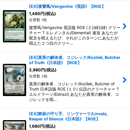
[EX]復讐蔦/Vengevine《英語》【ROE】
1,480
円
(税込)
在庫数 1枚
復讐蔦/Vengevine 英語版 ROE (２)(緑)(緑) クリー
チャー ? エレメンタル(Elemental) 速攻 あなたが
呪文を唱えるたび、それがこのターンにあなたが
唱えた２つ目のクリー…
[EX]真実の解体者、コジレック/Kozilek, Butcher
of Truth《日本語》【ROE】
2,980
円
(税込)
在庫数 2枚
真実の解体者、コジレック/Kozilek, Butcher of
Truth 日本語版 ROE (１０) 伝説のクリーチャー ?
エルドラージ(Eldrazi) あなたが真実の解体者、コ
ジレックを唱…
[EX]静寂の守り手、リンヴァーラ/Linvala,
Keeper of Silence《日本語》【ROE】
1,680
円
(税込)