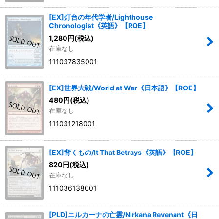
[EX]灯台の年代学者/Lighthouse
Chronologist《英語》【ROE】
1,280
円
(税込)
在庫なし
111037835001
[EX]世界大戦/World at War《日本語》【ROE】
480
円
(税込)
在庫なし
111031218001
[EX]背くもの/It That Betrays《英語》【ROE】
820
円
(税込)
在庫なし
111036138001
[PLD]ニルカーナの亡霊/Nirkana Revenant《日