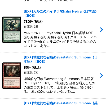
[EX+]カルニのハイドラ/Khalni Hydra《日本語》
【ROE】
780
円
(税込)
在庫数 3枚
カルニのハイドラ/Khalni Hydra 日本語版 ROE
(緑)(緑)(緑)(緑)(緑)(緑)(緑)(緑) クリーチャー ? ハ
イドラ(Hydra) カルニのハイドラを唱えるための
コストは、あな…
[EX+]壊滅的な召喚/Devastating Summons《日
本語》【ROE】
80
円
(税込)
在庫数 7枚
壊滅的な召喚/Devastating Summons 日本語版
ROE (赤) ソーサリー 壊滅的な召喚を唱えるため
の追加コストとして、土地をＸ枚生け贄に捧げ
る。 赤のX/Xのエレメンタル(Ele…
[EX+]壊滅的な召喚/Devastating Summons《英