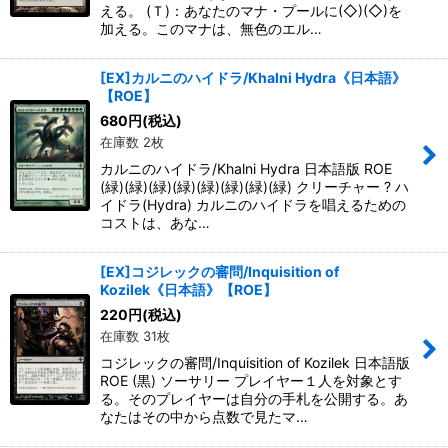
える。 (Ｔ)：あなたのマナ・プールに(◇)(◇)を
加える。このマナは、無色のエル…
[EX]カルニのハイドラ/Khalni Hydra《日本語》
【ROE】
680
円
(税込)
在庫数 2枚
カルニのハイドラ/Khalni Hydra 日本語版 ROE
(緑)(緑)(緑)(緑)(緑)(緑)(緑)(緑) クリーチャー ? ハ
イドラ(Hydra) カルニのハイドラを唱えるための
コストは、あな…
[EX]コジレックの審問/Inquisition of
Kozilek《日本語》【ROE】
220
円
(税込)
在庫数 31枚
コジレックの審問/Inquisition of Kozilek 日本語版
ROE (黒) ソーサリー プレイヤー１人を対象とす
る。そのプレイヤーは自分の手札を公開する。あ
なたはその中から点数で見たマ…