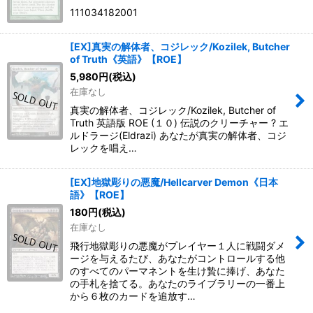
111034182001
[EX]真実の解体者、コジレック/Kozilek, Butcher
of Truth《英語》【ROE】
5,980
円
(税込)
在庫なし
真実の解体者、コジレック/Kozilek, Butcher of
Truth 英語版 ROE (１０) 伝説のクリーチャー ? エ
ルドラージ(Eldrazi) あなたが真実の解体者、コジ
レックを唱え…
[EX]地獄彫りの悪魔/Hellcarver Demon《日本
語》【ROE】
180
円
(税込)
在庫なし
飛行地獄彫りの悪魔がプレイヤー１人に戦闘ダメ
ージを与えるたび、あなたがコントロールする他
のすべてのパーマネントを生け贄に捧げ、あなた
の手札を捨てる。あなたのライブラリーの一番上
から６枚のカードを追放す…