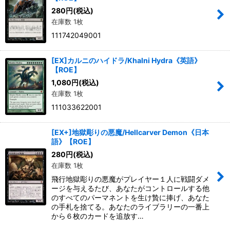
280
円
(税込)
在庫数 1枚
絞り込む
111742049001
[EX]カルニのハイドラ/Khalni Hydra《英語》
【ROE】
1,080
円
(税込)
在庫数 1枚
111033622001
[EX+]地獄彫りの悪魔/Hellcarver Demon《日本
語》【ROE】
280
円
(税込)
在庫数 1枚
飛行地獄彫りの悪魔がプレイヤー１人に戦闘ダメ
ージを与えるたび、あなたがコントロールする他
のすべてのパーマネントを生け贄に捧げ、あなた
の手札を捨てる。あなたのライブラリーの一番上
から６枚のカードを追放す…