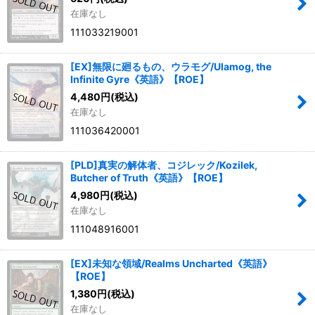
在庫なし
111033219001
[EX]無限に廻るもの、ウラモグ/Ulamog, the
Infinite Gyre《英語》【ROE】
4,480
円
(税込)
在庫なし
111036420001
[PLD]真実の解体者、コジレック/Kozilek,
Butcher of Truth《英語》【ROE】
4,980
円
(税込)
在庫なし
111048916001
[EX]未知な領域/Realms Uncharted《英語》
【ROE】
1,380
円
(税込)
在庫なし