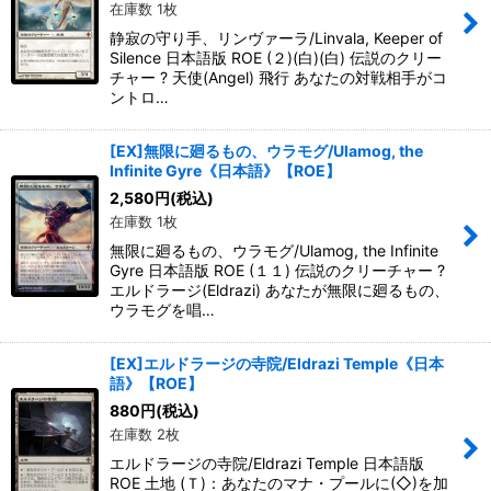
在庫数 1枚
静寂の守り手、リンヴァーラ/Linvala, Keeper of
Silence 日本語版 ROE (２)(白)(白) 伝説のクリー
チャー ? 天使(Angel) 飛行 あなたの対戦相手がコ
ントロ…
[EX]無限に廻るもの、ウラモグ/Ulamog, the
Infinite Gyre《日本語》【ROE】
2,580
円
(税込)
在庫数 1枚
無限に廻るもの、ウラモグ/Ulamog, the Infinite
Gyre 日本語版 ROE (１１) 伝説のクリーチャー ?
エルドラージ(Eldrazi) あなたが無限に廻るもの、
ウラモグを唱…
[EX]エルドラージの寺院/Eldrazi Temple《日本
語》【ROE】
880
円
(税込)
在庫数 2枚
エルドラージの寺院/Eldrazi Temple 日本語版
ROE 土地 (Ｔ)：あなたのマナ・プールに(◇)を加