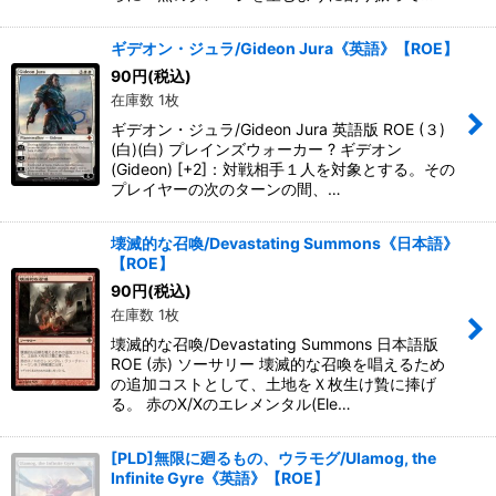
ギデオン・ジュラ/Gideon Jura《英語》【ROE】
90
円
(税込)
在庫数 1枚
ギデオン・ジュラ/Gideon Jura 英語版 ROE (３)
(白)(白) プレインズウォーカー ? ギデオン
(Gideon) [+2]：対戦相手１人を対象とする。その
プレイヤーの次のターンの間、…
壊滅的な召喚/Devastating Summons《日本語》
【ROE】
90
円
(税込)
在庫数 1枚
壊滅的な召喚/Devastating Summons 日本語版
ROE (赤) ソーサリー 壊滅的な召喚を唱えるため
の追加コストとして、土地をＸ枚生け贄に捧げ
る。 赤のX/Xのエレメンタル(Ele…
[PLD]無限に廻るもの、ウラモグ/Ulamog, the
Infinite Gyre《英語》【ROE】