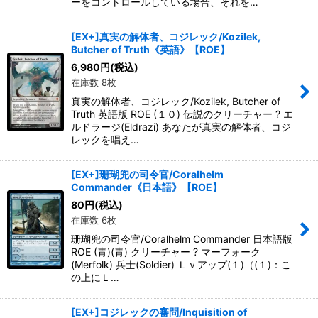
ーをコントロールしている場合、それを…
[EX+]真実の解体者、コジレック/Kozilek,
Butcher of Truth《英語》【ROE】
6,980
円
(税込)
在庫数 8枚
真実の解体者、コジレック/Kozilek, Butcher of
Truth 英語版 ROE (１０) 伝説のクリーチャー ? エ
ルドラージ(Eldrazi) あなたが真実の解体者、コジ
レックを唱え…
[EX+]珊瑚兜の司令官/Coralhelm
Commander《日本語》【ROE】
80
円
(税込)
在庫数 6枚
珊瑚兜の司令官/Coralhelm Commander 日本語版
ROE (青)(青) クリーチャー ? マーフォーク
(Merfolk) 兵士(Soldier) Ｌｖアップ(１)（(１)：こ
の上にＬ…
[EX+]コジレックの審問/Inquisition of