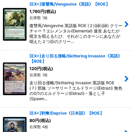
[EX+]復讐蔦/Vengevine《英語》【ROE】
1,780
円
(税込)
在庫数 1枚
復讐蔦/Vengevine 英語版 ROE (２)(緑)(緑) クリー
チャー ? エレメンタル(Elemental) 速攻 あなたが
呪文を唱えるたび、それがこのターンにあなたが
唱えた２つ目のクリー…
[EX+]走り回る侵略/Skittering Invasion《英語》
【ROE】
120
円
(税込)
在庫数 1枚
走り回る侵略/Skittering Invasion 英語版 ROE
(７) 部族 ソーサリー ? エルドラージ(Eldrazi) 無色
の0/1のエルドラージ(Eldrazi)・落とし子
(Spawn…
[EX+]剥奪/Deprive《日本語》【ROE】
80
円
(税込)
在庫数 4枚