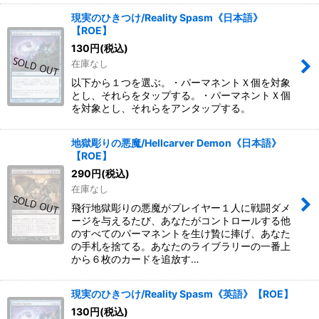
現実のひきつけ/Reality Spasm《日本語》
【ROE】
130
円
(税込)
在庫なし
以下から１つを選ぶ。・パーマネントＸ個を対象
とし、それらをタップする。・パーマネントＸ個
を対象とし、それらをアンタップする。
地獄彫りの悪魔/Hellcarver Demon《日本語》
【ROE】
290
円
(税込)
在庫なし
飛行地獄彫りの悪魔がプレイヤー１人に戦闘ダメ
ージを与えるたび、あなたがコントロールする他
のすべてのパーマネントを生け贄に捧げ、あなた
の手札を捨てる。あなたのライブラリーの一番上
から６枚のカードを追放す…
現実のひきつけ/Reality Spasm《英語》【ROE】
130
円
(税込)