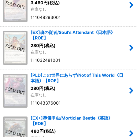
3,480
円
(税込)
在庫なし
111049293001
[EX]魂の従者/Soul's Attendant《日本語》
【ROE】
280
円
(税込)
在庫なし
111032481001
[PLD]この世界にあらず/Not of This World《日
本語》【ROE】
280
円
(税込)
在庫なし
111043376001
[EX+]葬儀甲虫/Mortician Beetle《英語》
【ROE】
480
円
(税込)