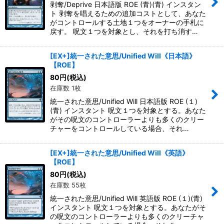
剥奪/Deprive 日本語版 ROE (青)(青) インスタン
ト 剥奪を唱えるための追加コストとして、あなた
がコントロールする土地１つをオーナーの手札に
戻す。 呪文１つを対象とし、それを打ち消す…
[EX+]統一された意思/Unified Will《日本語》
【ROE】
80
円
(税込)
在庫数 1枚
統一された意思/Unified Will 日本語版 ROE (１)
(青) インスタント 呪文１つを対象とする。あなた
がその呪文のコントローラーよりも多くのクリー
チャーをコントロールしている場合、それ…
[EX+]統一された意思/Unified Will《英語》
【ROE】
80
円
(税込)
在庫数 55枚
統一された意思/Unified Will 英語版 ROE (１)(青)
インスタント 呪文１つを対象とする。あなたがそ
の呪文のコントローラーよりも多くのクリーチャ