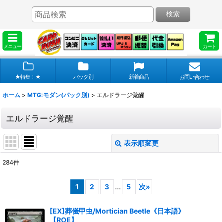
検索
メニュー
カート
★特集！★
パック別
新着商品
お問い合わせ
ホーム
>
MTG:モダン(パック別)
>
エルドラージ覚醒
エルドラージ覚醒
表示順変更
閉じる
284
件
表示数
:
1
2
3
...
5
次
»
在庫あり
[EX]葬儀甲虫/Mortician Beetle《日本語》
並び順
:
【ROE】