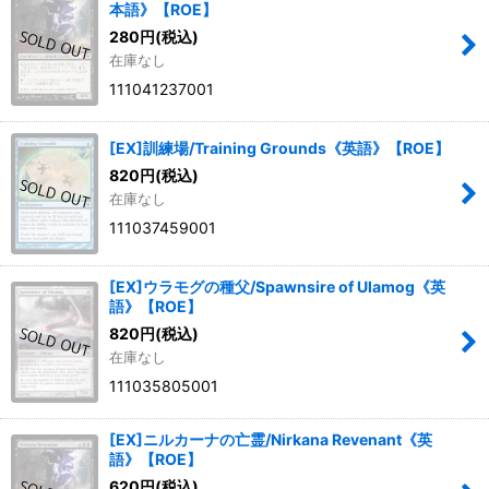
本語》【ROE】
280
円
(税込)
在庫なし
111041237001
[EX]訓練場/Training Grounds《英語》【ROE】
820
円
(税込)
在庫なし
111037459001
[EX]ウラモグの種父/Spawnsire of Ulamog《英
語》【ROE】
820
円
(税込)
在庫なし
111035805001
[EX]ニルカーナの亡霊/Nirkana Revenant《英
語》【ROE】
620
円
(税込)