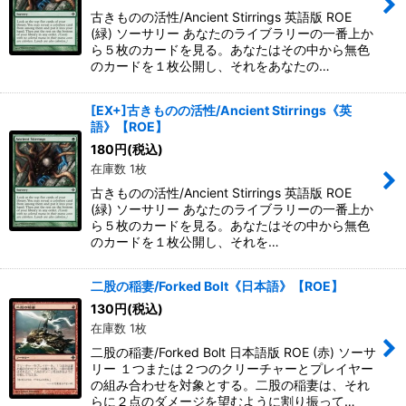
古きものの活性/Ancient Stirrings 英語版 ROE
(緑) ソーサリー あなたのライブラリーの一番上か
ら５枚のカードを見る。あなたはその中から無色
のカードを１枚公開し、それをあなたの…
[EX+]古きものの活性/Ancient Stirrings《英
語》【ROE】
180
円
(税込)
在庫数 1枚
古きものの活性/Ancient Stirrings 英語版 ROE
(緑) ソーサリー あなたのライブラリーの一番上か
ら５枚のカードを見る。あなたはその中から無色
のカードを１枚公開し、それを…
二股の稲妻/Forked Bolt《日本語》【ROE】
130
円
(税込)
在庫数 1枚
二股の稲妻/Forked Bolt 日本語版 ROE (赤) ソーサ
リー １つまたは２つのクリーチャーとプレイヤー
の組み合わせを対象とする。二股の稲妻は、それ
らに２点のダメージを望むように割り振って…