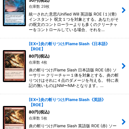
50
円
(税込)
在庫数 29枚
統一された意思/Unified Will 英語版 ROE (１)(青)
インスタント 呪文１つを対象とする。あなたがそ
の呪文のコントローラーよりも多くのクリーチャ
ーをコントロールしている場合、それを…
[EX+]炎の斬りつけ/Flame Slash《日本語》
【ROE】
80
円
(税込)
在庫数 4枚
炎の斬りつけ/Flame Slash 日本語版 ROE (赤) ソ
ーサリー クリーチャー１体を対象とする。炎の斬
りつけはそれに４点のダメージを与える。 特に表
記の無いものはNM〜NM-となります。…
[EX+]炎の斬りつけ/Flame Slash《英語》
【ROE】
80
円
(税込)
在庫数 5枚
炎の斬りつけ/Flame Slash 英語版 ROE (赤) ソー