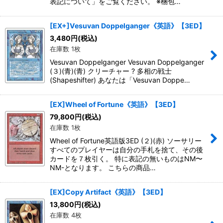
表記について」をご覧ください。 ※梱包…
[EX+]Vesuvan Doppelganger《英語》【3ED】
3,480
円
(税込)
在庫数 1枚
Vesuvan Doppelganger Vesuvan Doppelganger
(３)(青)(青) クリーチャー ? 多相の戦士
(Shapeshifter) あなたは「Vesuvan Doppe…
[EX]Wheel of Fortune《英語》【3ED】
79,800
円
(税込)
在庫数 1枚
Wheel of Fortune英語版3ED (２)(赤) ソーサリー
すべてのプレイヤーは自分の手札を捨て、その後
カードを７枚引く。 特に表記の無いものはNM〜
NM-となります。 こちらの商品…
[EX]Copy Artifact《英語》【3ED】
13,800
円
(税込)
在庫数 4枚