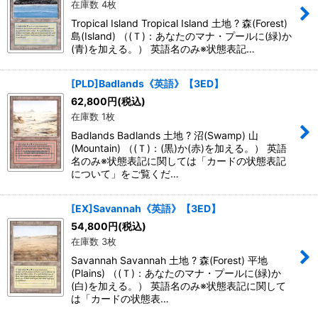
在庫数 4枚
Tropical Island Tropical Island 土地 ? 森(Forest)
島(Island) （(Ｔ)：あなたのマナ・プールに(緑)か
(青)を加える。） 英語名のみ※状態表記…
[PLD]Badlands《英語》【3ED】
62,800
円
(税込)
在庫数 1枚
Badlands Badlands 土地 ? 沼(Swamp) 山
(Mountain) （(Ｔ)：(黒)か(赤)を加える。） 英語
名のみ※状態表記に関しては「カードの状態表記
について」をご覧くだ…
[EX]Savannah《英語》【3ED】
54,800
円
(税込)
在庫数 3枚
Savannah Savannah 土地 ? 森(Forest) 平地
(Plains) （(Ｔ)：あなたのマナ・プールに(緑)か
(白)を加える。） 英語名のみ※状態表記に関して
は「カードの状態表…