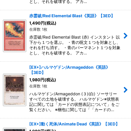
とし、それを破壊する。 アカ…
赤霊破/Red Elemental Blast《英語》【3ED】
1,490
円
(税込)
在庫数 1枚
赤霊破/Red Elemental Blast (赤) インスタント 以
下から１つを選ぶ。 ・青の呪文１つを対象とし、
それを打ち消す。 ・青のパーマネント１つを対象
とし、それを破壊する。 アカ…
[EX+]ハルマゲドン/Armageddon《英語》
【3ED】
1,980
円
(税込)
在庫数 1枚
ハルマゲドン/Armageddon (３)(白) ソーサリー
すべての土地を破壊する。 ハルマゲドン※状態表
記に関しては「カードの状態表記について」をご
覧ください。 ※梱包に関しては「「カードの…
[EX+]動く死体/Animate Dead《英語》【3ED】