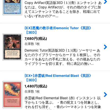
Copy Artifact英語版3ED (１)(青) エンチャント あ
なたは、Copy Artifactが、それの他のタイプに加
えてエンチャントであることを除き、戦場に出て
いるいずれかのアー…
[EX]悪魔の教示者/Demonic Tutor《英語》
【3ED】
7,680
円
(税込)
在庫数 1枚
Demonic Tutor英語版3ED (１)(黒) ソーサリー あ
なたのライブラリーからカードを１枚探し、その
カードをあなたの手札に加える。その後あなたの
ライブラリーを切り直す。 特に表記の無い…
[EX+]赤霊破/Red Elemental Blast《英語》
【3ED】
1,480
円
(税込)
在庫数 1枚
赤霊破/Red Elemental Blast (赤) インスタント 以
下から１つを選ぶ。 ・青の呪文１つを対象とし、
それを打ち消す。 ・青のパーマネント１つを対象