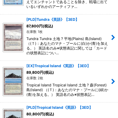
えてエンチャントであることを除き、戦場に出て
いるいずれかのアーティファ…
[PLD]Tundra《英語》【3ED】
87,800
円
(税込)
在庫数 1枚
Tundra Tundra 土地 ? 平地(Plains) 島(Island)
（(Ｔ)：あなたのマナ・プールに(白)か(青)を加え
る。） 英語名のみ※状態表記に関しては「カード
の状態表記につい…
[EX]Tropical Island《英語》【3ED】
89,800
円
(税込)
在庫数 2枚
Tropical Island Tropical Island 土地 ? 森(Forest)
島(Island) （(Ｔ)：あなたのマナ・プールに(緑)か
(青)を加える。） 英語名のみ※状態表記…
[PLD]Tropical Island《英語》【3ED】
80,800
円
(税込)