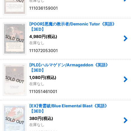
在庫なし
111036159001
[POOR]悪魔の教示者/Demonic Tutor《英語》
【3ED】
4,980
円
(税込)
在庫なし
111072053001
[PLD]ハルマゲドン/Armageddon《英語》
【3ED】
1,080
円
(税込)
在庫なし
111051461001
[EX]青霊破/Blue Elemental Blast《英語》
【3ED】
380
円
(税込)
在庫なし