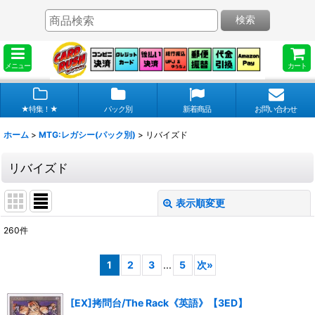
検索
メニュー
カート
★特集！★
パック別
新着商品
お問い合わせ
ホーム
>
MTG:レガシー(パック別)
>
リバイズド
リバイズド
表示順変更
閉じる
260
件
表示数
:
1
2
3
...
5
次
»
在庫あり
[EX]拷問台/The Rack《英語》【3ED】
並び順
: