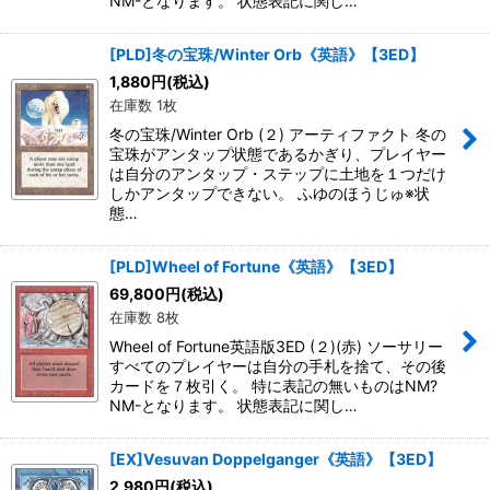
NM-となります。 状態表記に関し…
[PLD]冬の宝珠/Winter Orb《英語》【3ED】
1,880
円
(税込)
在庫数 1枚
冬の宝珠/Winter Orb (２) アーティファクト 冬の
宝珠がアンタップ状態であるかぎり、プレイヤー
は自分のアンタップ・ステップに土地を１つだけ
しかアンタップできない。 ふゆのほうじゅ※状
態…
[PLD]Wheel of Fortune《英語》【3ED】
69,800
円
(税込)
在庫数 8枚
Wheel of Fortune英語版3ED (２)(赤) ソーサリー
すべてのプレイヤーは自分の手札を捨て、その後
カードを７枚引く。 特に表記の無いものはNM?
NM-となります。 状態表記に関し…
[EX]Vesuvan Doppelganger《英語》【3ED】
2,980
円
(税込)