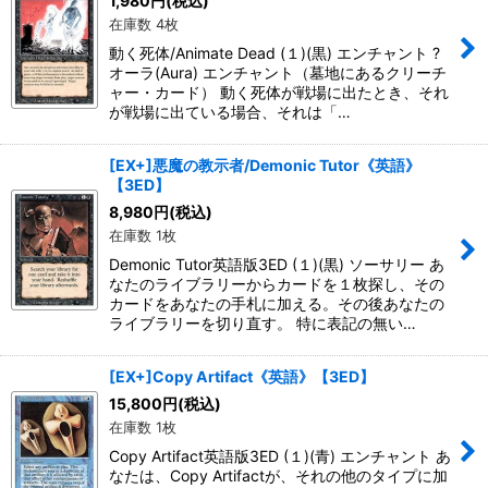
1,980
円
(税込)
在庫数 4枚
動く死体/Animate Dead (１)(黒) エンチャント ?
オーラ(Aura) エンチャント（墓地にあるクリーチ
ャー・カード） 動く死体が戦場に出たとき、それ
が戦場に出ている場合、それは「…
[EX+]悪魔の教示者/Demonic Tutor《英語》
【3ED】
8,980
円
(税込)
在庫数 1枚
Demonic Tutor英語版3ED (１)(黒) ソーサリー あ
なたのライブラリーからカードを１枚探し、その
カードをあなたの手札に加える。その後あなたの
ライブラリーを切り直す。 特に表記の無い…
[EX+]Copy Artifact《英語》【3ED】
15,800
円
(税込)
在庫数 1枚
Copy Artifact英語版3ED (１)(青) エンチャント あ
なたは、Copy Artifactが、それの他のタイプに加