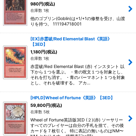
980
円
(税込)
在庫数 1枚
他のゴブリン(Goblin)は+1/+1の修整を受け、山渡
りを持つ。 111194718001
[EX]赤霊破/Red Elemental Blast《英語》
【3ED】
1,180
円
(税込)
在庫数 1枚
赤霊破/Red Elemental Blast (赤) インスタント 以
下から１つを選ぶ。 ・青の呪文１つを対象とし、
それを打ち消す。 ・青のパーマネント１つを対象
とし、それを破壊する。 アカ…
[HPLD]Wheel of Fortune《英語》【3ED】
59,800
円
(税込)
在庫数 5枚
Wheel of Fortune英語版3ED (２)(赤) ソーサリー
すべてのプレイヤーは自分の手札を捨て、その後
カードを７枚引く。 特に表記の無いものはNM〜