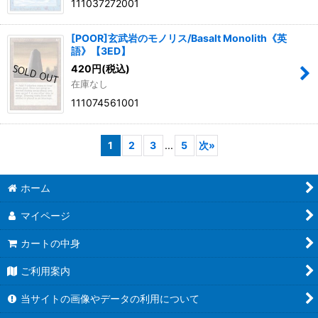
111037272001
[POOR]玄武岩のモノリス/Basalt Monolith《英
語》【3ED】
420
円
(税込)
在庫なし
111074561001
1
2
3
...
5
次
»
ホーム
マイページ
カートの中身
ご利用案内
当サイトの画像やデータの利用について