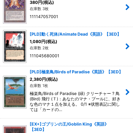
380
円
(税込)
在庫数 3枚
絞り込む
111147057001
[PLD]動く死体/Animate Dead《英語》【3ED】
1,080
円
(税込)
在庫数 2枚
111045680001
[PLD]極楽鳥/Birds of Paradise《英語》【3ED】
2,380
円
(税込)
在庫数 1枚
極楽鳥/Birds of Paradise (緑) クリーチャー ? 鳥
(Bird) 飛行 (Ｔ)：あなたのマナ・プールに、好き
な色のマナ１点を加える。 0/1 ※状態表記に関し
ては「カードの…
[EX+]ゴブリンの王/Goblin King《英語》
【3ED】