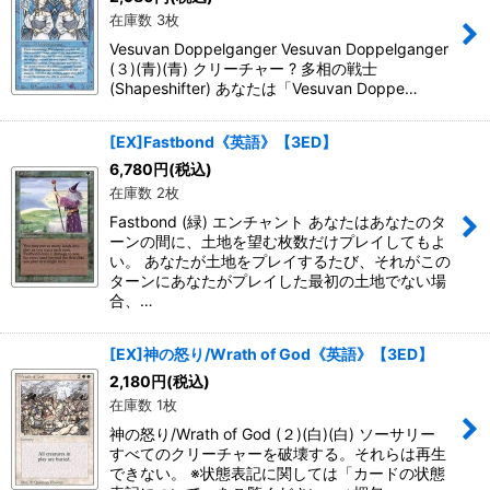
在庫数 3枚
Vesuvan Doppelganger Vesuvan Doppelganger
(３)(青)(青) クリーチャー ? 多相の戦士
(Shapeshifter) あなたは「Vesuvan Doppe…
[EX]Fastbond《英語》【3ED】
6,780
円
(税込)
在庫数 2枚
Fastbond (緑) エンチャント あなたはあなたのタ
ーンの間に、土地を望む枚数だけプレイしてもよ
い。 あなたが土地をプレイするたび、それがこの
ターンにあなたがプレイした最初の土地でない場
合、…
[EX]神の怒り/Wrath of God《英語》【3ED】
2,180
円
(税込)
在庫数 1枚
神の怒り/Wrath of God (２)(白)(白) ソーサリー
すべてのクリーチャーを破壊する。それらは再生
できない。 ※状態表記に関しては「カードの状態