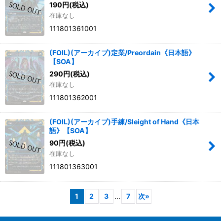
190
円
(税込)
在庫なし
111801361001
(FOIL)(アーカイブ)定業/Preordain《日本語》
【SOA】
290
円
(税込)
在庫なし
111801362001
(FOIL)(アーカイブ)手練/Sleight of Hand《日本
語》【SOA】
90
円
(税込)
在庫なし
111801363001
1
2
3
...
7
次
»