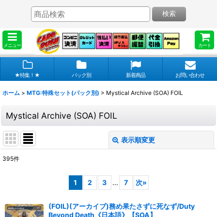
検索
メニュー
カート
★特集！★
パック別
新着商品
お問い合わせ
ホーム
>
MTG:特殊セット(パック別)
>
Mystical Archive (SOA) FOIL
Mystical Archive (SOA) FOIL
表示順変更
閉じる
395
件
表示数
:
1
2
3
...
7
次
»
在庫あり
(FOIL)(アーカイブ)務め果たさずに死なず/Duty
並び順
:
Beyond Death《日本語》【SOA】