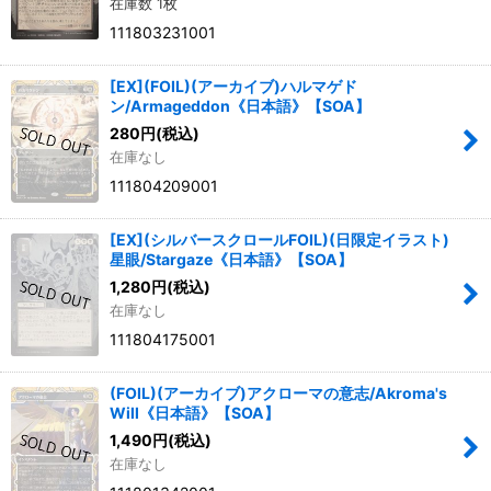
在庫数 1枚
111803231001
[EX](FOIL)(アーカイブ)ハルマゲド
ン/Armageddon《日本語》【SOA】
280
円
(税込)
在庫なし
111804209001
[EX](シルバースクロールFOIL)(日限定イラスト)
星眼/Stargaze《日本語》【SOA】
1,280
円
(税込)
在庫なし
111804175001
(FOIL)(アーカイブ)アクローマの意志/Akroma's
Will《日本語》【SOA】
1,490
円
(税込)
在庫なし