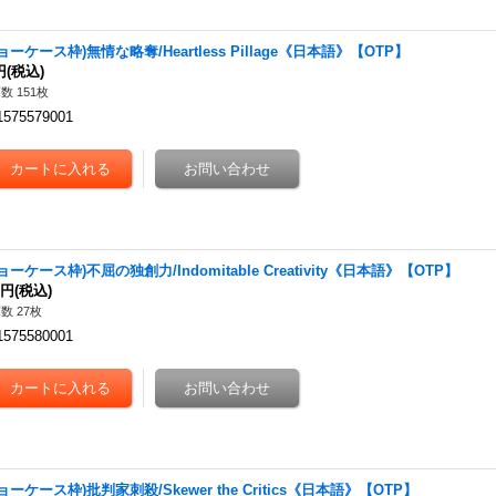
ョーケース枠)無情な略奪/Heartless Pillage《日本語》【OTP】
円
(税込)
数 151枚
1575579001
ョーケース枠)不屈の独創力/Indomitable Creativity《日本語》【OTP】
0円
(税込)
数 27枚
1575580001
ョーケース枠)批判家刺殺/Skewer the Critics《日本語》【OTP】