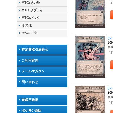
MTG:その他
11
MTG:サプライ
MTG:パック
その他
☆SALE☆
(シ
60
在庫
特定商取引法表示
11
ご利用案内
メールマガジン
問い合わせ
(シ
90
在庫
遊戯王通販
11
ポケモン通販