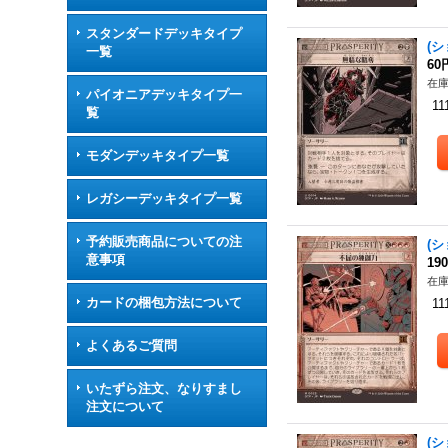
スタンダードデッキタイプ
(シ
一覧
60
在庫
パイオニアデッキタイプ一
11
覧
モダンデッキタイプ一覧
レガシーデッキタイプ一覧
予約販売商品についての注
(シ
意事項
19
在庫
カードの梱包方法について
11
よくあるご質問
いたずら注文、なりすまし
注文について
(シ