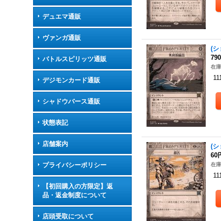
デュエマ通販
ヴァンガ通販
(シ
79
バトルスピリッツ通販
在庫
11
デジモンカード通販
シャドウバース通販
状態表記
店舗案内
(シ
60
プライバシーポリシー
在庫
11
【初回購入の方限定】返
品・返金制度について
店頭受取について