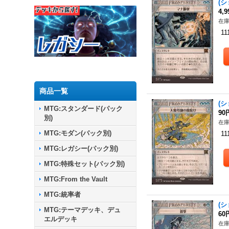
(シ
4,
在庫
11
商品一覧
(シ
MTG:スタンダード(パック
90
別)
在庫
MTG:モダン(パック別)
11
MTG:レガシー(パック別)
MTG:特殊セット(パック別)
MTG:From the Vault
MTG:統率者
(シ
MTG:テーマデッキ、デュ
60
エルデッキ
在庫