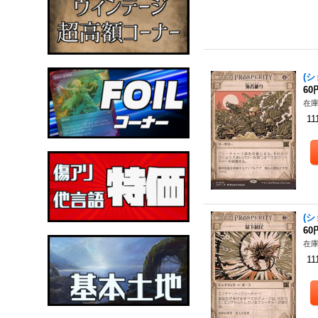
(シ
60
在庫
11
(
60
在庫
11