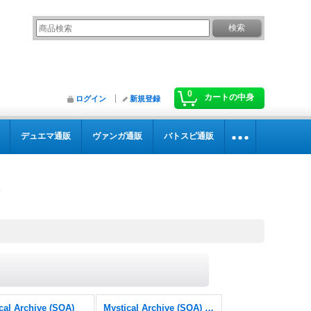
0
カートの中身
ログイン
新規登録
デュエマ通販
ヴァンガ通販
バトスピ通販
cal Archive (SOA)
Mystical Archive (SOA) FOIL