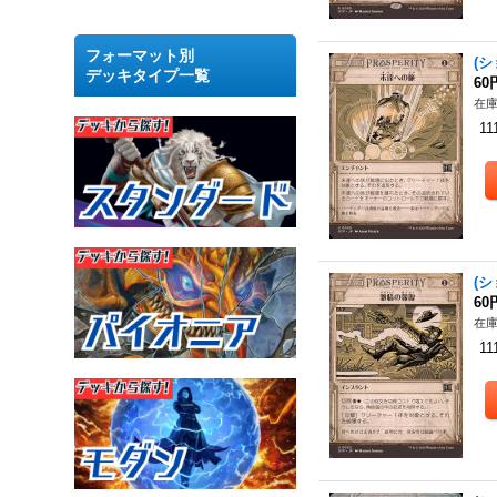
フォーマット別
(シ
デッキタイプ一覧
60
在庫
11
(シ
60
在庫
11