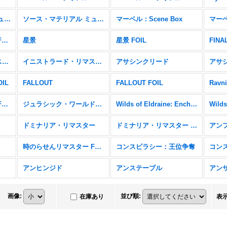
ソース・マテリアル ミュータントタートル
ソース・マテリアル ミュータントタートル FOIL
マーベル：Scene Box
マーベル・マテリアル FOIL
星景
星景 FOIL
FIN
イニストラード・リマスター
イニストラード・リマスター FOIL
アサシンクリード
アサシ
OIL
FALLOUT
FALLOUT FOIL
Ravni
ラヴニカ・リマスター FOIL
ジュラシック・ワールド・コレクション
Wilds of Eldraine: Enchanting Tales
ドミナリア・リマスター
ドミナリア・リマスター FOIL
アン
時のらせんリマスター FOIL
コンスピラシー：王位争奪
コン
アンヒンジド
アンステーブル
アン
画像
:
並び順
:
在庫あり
表