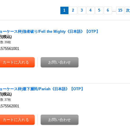
1
2
3
4
5
6
...
15
次
ョーケース枠)強者破り/Fell the Mighty《日本語》【OTP】
円
(税込)
数 39枚
1575561001
ショーケース枠)最下層民/Pariah《日本語》【OTP】
円
(税込)
数 37枚
1575562001