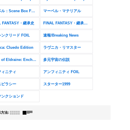
マーベル：Scene Box FOIL
マーベル・マテリアル
AL FANTASY・継承史
FINAL FANTASY・継承史 FOIL
ンクリード FOIL
速報/Breaking News
ca: Cluedo Edition
ラヴニカ・リマスター
Wilds of Eldraine: Enchanting Tales FOIL
多元宇宙の伝説
フィニティ
アンフィニティ FOIL
スピラシー
スターター1999
サンクションド
示方法
: