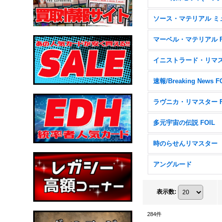
速報/Breaking News F
多元宇宙の伝説 FOIL
時のらせんリマスター
アングルード
表示数
:
284
件