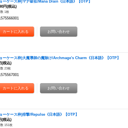
ョーケース枠)マナ吸収/Mana Drain《日本語》【OTP】
990円
(税込)
数 1枚
1575566001
ョーケース枠)大魔導師の魔除け/Archmage's Charm《日本語》【OTP】
円
(税込)
数 23枚
1575567001
ョーケース枠)排撃/Repulse《日本語》【OTP】
円
(税込)
数 151枚