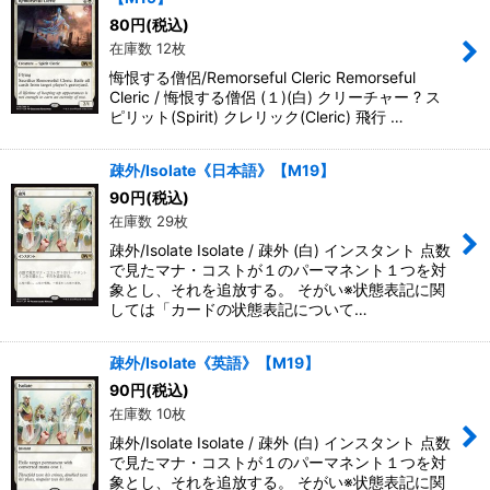
80
円
(税込)
在庫数 12枚
悔恨する僧侶/Remorseful Cleric Remorseful
Cleric / 悔恨する僧侶 (１)(白) クリーチャー ? ス
ピリット(Spirit) クレリック(Cleric) 飛行 …
疎外/Isolate《日本語》【M19】
90
円
(税込)
在庫数 29枚
疎外/Isolate Isolate / 疎外 (白) インスタント 点数
で見たマナ・コストが１のパーマネント１つを対
象とし、それを追放する。 そがい※状態表記に関
しては「カードの状態表記について…
疎外/Isolate《英語》【M19】
90
円
(税込)
在庫数 10枚
疎外/Isolate Isolate / 疎外 (白) インスタント 点数
で見たマナ・コストが１のパーマネント１つを対
象とし、それを追放する。 そがい※状態表記に関