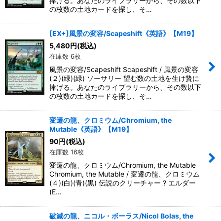
捧げる。あなたのライブラリーから、その数以下
の枚数の土地カードを探し、そ…
[EX+]風景の変容/Scapeshift《英語》【M19】
5,480
円
(税込)
在庫数 6枚
風景の変容/Scapeshift Scapeshift / 風景の変容
(２)(緑)(緑) ソーサリー 望む数の土地を生け贄に
捧げる。あなたのライブラリーから、その数以下
の枚数の土地カードを探し、そ…
変遷の龍、クロミウム/Chromium, the
Mutable《英語》【M19】
90
円
(税込)
在庫数 16枚
変遷の龍、クロミウム/Chromium, the Mutable
Chromium, the Mutable / 変遷の龍、クロミウム
(４)(白)(青)(黒) 伝説のクリーチャー ? エルダー
(E…
破滅の龍、ニコル・ボーラス/Nicol Bolas, the