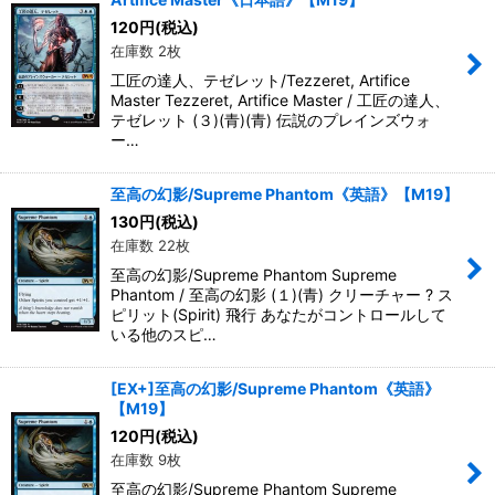
120
円
(税込)
在庫数 2枚
工匠の達人、テゼレット/Tezzeret, Artifice
Master Tezzeret, Artifice Master / 工匠の達人、
テゼレット (３)(青)(青) 伝説のプレインズウォ
ー…
至高の幻影/Supreme Phantom《英語》【M19】
130
円
(税込)
在庫数 22枚
至高の幻影/Supreme Phantom Supreme
Phantom / 至高の幻影 (１)(青) クリーチャー ? ス
ピリット(Spirit) 飛行 あなたがコントロールして
いる他のスピ…
[EX+]至高の幻影/Supreme Phantom《英語》
【M19】
120
円
(税込)
在庫数 9枚
至高の幻影/Supreme Phantom Supreme