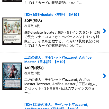
しては「カードの状態表記について…
[EX+]疎外/Isolate《英語》【M19】
80
円
(税込)
在庫数 4枚
疎外/Isolate Isolate / 疎外 (白) インスタント 点数
で見たマナ・コストが１のパーマネント１つを対
象とし、それを追放する。 そがい※状態表記に関
しては「カードの状態表記について…
工匠の達人、テゼレット/Tezzeret, Artifice
Master《日本語》【M19】
130
円
(税込)
在庫数 8枚
工匠の達人、テゼレット/Tezzeret, Artifice
Master Tezzeret, Artifice Master / 工匠の達人、
テゼレット (３)(青)(青) 伝説のプレインズウォ
ー…
[EX+]工匠の達人、テゼレット/Tezzeret,
Artifice Master《日本語》【M19】