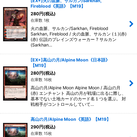
[EX+]火の血脈、サルカン/Sarkhan,
Fireblood《英語》【M19】
280
円
(税込)
在庫数 1枚
火の血脈、サルカン/Sarkhan, Fireblood
Sarkhan, Fireblood / 火の血脈、サルカン (１)(赤)
(赤) 伝説のプレインズウォーカー ? サルカン
(Sarkhan…
[EX+]高山の月/Alpine Moon《日本語》
【M19】
280
円
(税込)
在庫数 16枚
高山の月/Alpine Moon Alpine Moon / 高山の月
(赤) エンチャント 高山の月が戦場に出るに際し、
基本でない土地カードのカード名１つを選ぶ。 対
戦相手がコントロールしていて…
高山の月/Alpine Moon《英語》【M19】
290
円
(税込)
在庫数 15枚