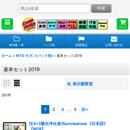
検索
メニュー
カート
★特集！★
パック別
新着商品
お問い合わせ
ホーム
>
MTG:モダン(パック別)
>
基本セット2019
基本セット2019
表示順変更
閉じる
291
件
表示数
:
1
2
3
...
5
次
»
在庫あり
[EX+]陽光浄化者/Suncleanser《日本語》
並び順
:
【M19】