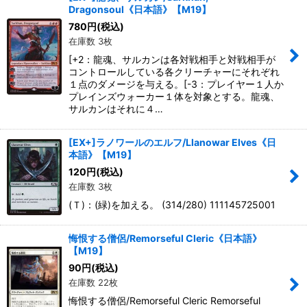
Dragonsoul《日本語》【M19】
780
円
(税込)
在庫数 3枚
[+2：龍魂、サルカンは各対戦相手と対戦相手が
コントロールしている各クリーチャーにそれぞれ
１点のダメージを与える。[-3：プレイヤー１人か
プレインズウォーカー１体を対象とする。龍魂、
サルカンはそれに４…
[EX+]ラノワールのエルフ/Llanowar Elves《日
本語》【M19】
120
円
(税込)
在庫数 3枚
(Ｔ)：(緑)を加える。 (314/280) 111145725001
悔恨する僧侶/Remorseful Cleric《日本語》
【M19】
90
円
(税込)
在庫数 22枚
悔恨する僧侶/Remorseful Cleric Remorseful