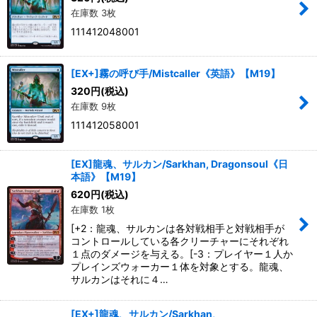
在庫数 3枚
111412048001
[EX+]霧の呼び手/Mistcaller《英語》【M19】
320
円
(税込)
在庫数 9枚
111412058001
[EX]龍魂、サルカン/Sarkhan, Dragonsoul《日
本語》【M19】
620
円
(税込)
在庫数 1枚
[+2：龍魂、サルカンは各対戦相手と対戦相手が
コントロールしている各クリーチャーにそれぞれ
１点のダメージを与える。[-3：プレイヤー１人か
プレインズウォーカー１体を対象とする。龍魂、
サルカンはそれに４…
[EX+]龍魂、サルカン/Sarkhan,