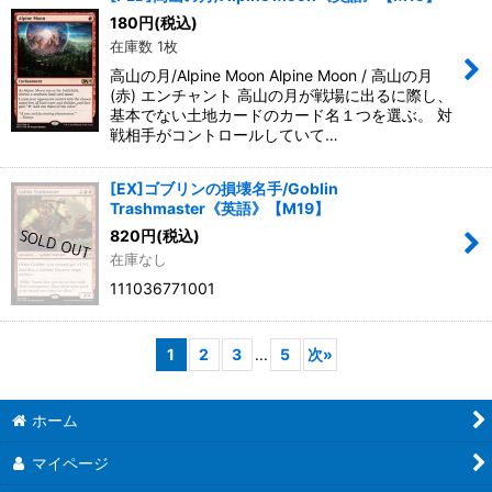
180
円
(税込)
在庫数 1枚
高山の月/Alpine Moon Alpine Moon / 高山の月
(赤) エンチャント 高山の月が戦場に出るに際し、
基本でない土地カードのカード名１つを選ぶ。 対
戦相手がコントロールしていて…
[EX]ゴブリンの損壊名手/Goblin
Trashmaster《英語》【M19】
820
円
(税込)
在庫なし
111036771001
1
2
3
...
5
次
»
ホーム
マイページ