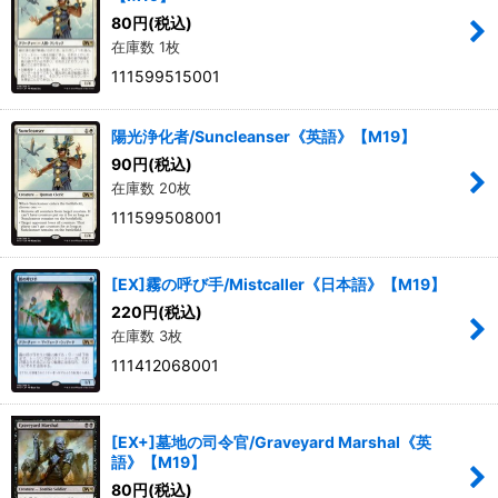
80
円
(税込)
在庫数 1枚
絞り込む
111599515001
陽光浄化者/Suncleanser《英語》【M19】
90
円
(税込)
在庫数 20枚
111599508001
[EX]霧の呼び手/Mistcaller《日本語》【M19】
220
円
(税込)
在庫数 3枚
111412068001
[EX+]墓地の司令官/Graveyard Marshal《英
語》【M19】
80
円
(税込)