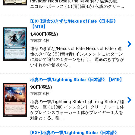
Ravager Nicol Bolas, the Ravager / 破滅の龍、
ニコル・ボーラス (１)(青)(黒)(赤) 伝説のクリー…
[EX+]運命のきずな/Nexus of Fate《日本語》
【M19】
1,480
円
(税込)
在庫数 4枚
運命のきずな/Nexus of Fate Nexus of Fate / 運
命のきずな (５)(青)(青) インスタント このターン
に続いて追加の１ターンを行う。 運命のきずなが
いずれかの領域から…
稲妻の一撃/Lightning Strike《日本語》【M19】
90
円
(税込)
在庫数 6枚
稲妻の一撃/Lightning Strike Lightning Strike / 稲
妻の一撃 (１)(赤) インスタント クリーチャー１体
かプレインズウォーカー１体かプレイヤー１人を
対象とする。稲…
[EX+]稲妻の一撃/Lightning Strike《日本語》