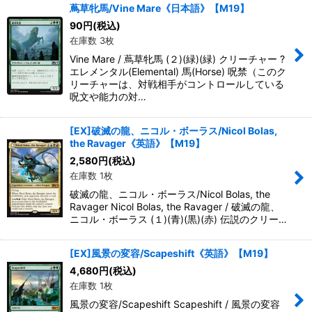
蔦草牝馬/Vine Mare《日本語》【M19】
90
円
(税込)
在庫数 3枚
Vine Mare / 蔦草牝馬 (２)(緑)(緑) クリーチャー ?
エレメンタル(Elemental) 馬(Horse) 呪禁（このク
リーチャーは、対戦相手がコントロールしている
呪文や能力の対…
[EX]破滅の龍、ニコル・ボーラス/Nicol Bolas,
the Ravager《英語》【M19】
2,580
円
(税込)
在庫数 1枚
破滅の龍、ニコル・ボーラス/Nicol Bolas, the
Ravager Nicol Bolas, the Ravager / 破滅の龍、
ニコル・ボーラス (１)(青)(黒)(赤) 伝説のクリー…
[EX]風景の変容/Scapeshift《英語》【M19】
4,680
円
(税込)
在庫数 1枚
風景の変容/Scapeshift Scapeshift / 風景の変容