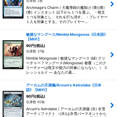
在庫数 2枚
Archmage's Charm / 大魔導師の魔除け (青)(青)
(青) インスタント 以下から１つを選ぶ。 ・呪文
１つを対象とし、それを打ち消す。 ・プレイヤー
１人を対象とする。そのプレイヤー…
敏捷なマングース/Nimble Mongoose《日本語》
【MH1】
90
円
(税込)
在庫数 37枚
Nimble Mongoose / 敏捷なマングース (緑) クリ
ーチャー ? マングース(Mongoose) 被覆（このク
リーチャーは呪文や能力の対象にならない。） ス
レッショルド ― あなたの墓…
アーカムの天測儀/Arcum's Astrolabe《日本
語》【MH1】
90
円
(税込)
在庫数 60枚
Arcum's Astrolabe / アーカムの天測儀 (氷) 氷雪
アーティファクト （(氷)は氷雪パーマネントから