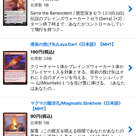
在庫数 1枚
Serra the Benevolent / 慈悲深きセラ (２)(白)(白)
伝説のプレインズウォーカー ? セラ(Serra) [+2]：
ターン終了時まで、あなたがコントロールしてい
て飛行を持つク…
溶岩の投げ矢/Lava Dart《日本語》【MH1】
190
円
(税込)
在庫数 24枚
クリーチャー１体かプレインズウォーカー１体か
プレイヤー１人を対象とする。溶岩の投げ矢はそ
れに１点のダメージを与える。フラッシュバック
― 山(Mountain)１つを生け贄に捧げる。（あなた
はあなたの…
マグマの陥没孔/Magmatic Sinkhole《日本語》
【MH1】
90
円
(税込)
在庫数 5枚
探査（この呪文を唱える段階であなたがあなたの