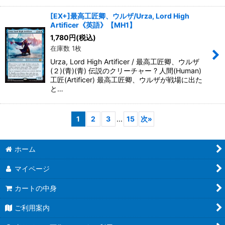
[EX+]最高工匠卿、ウルザ/Urza, Lord High
Artificer《英語》【MH1】
1,780
円
(税込)
在庫数 1枚
Urza, Lord High Artificer / 最高工匠卿、ウルザ
(２)(青)(青) 伝説のクリーチャー ? 人間(Human)
工匠(Artificer) 最高工匠卿、ウルザが戦場に出た
と…
1
2
3
...
15
次
»
ホーム
マイページ
カートの中身
ご利用案内