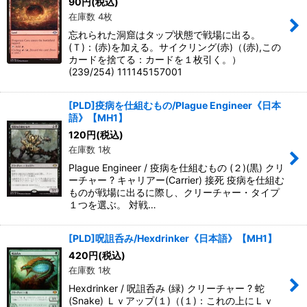
90
円
(税込)
在庫数 4枚
忘れられた洞窟はタップ状態で戦場に出る。
(Ｔ)：(赤)を加える。サイクリング(赤)（(赤),この
カードを捨てる：カードを１枚引く。）
(239/254) 111145157001
[PLD]疫病を仕組むもの/Plague Engineer《日本
語》【MH1】
120
円
(税込)
在庫数 1枚
Plague Engineer / 疫病を仕組むもの (２)(黒) クリ
ーチャー ? キャリアー(Carrier) 接死 疫病を仕組む
ものが戦場に出るに際し、クリーチャー・タイプ
１つを選ぶ。 対戦…
[PLD]呪詛呑み/Hexdrinker《日本語》【MH1】
420
円
(税込)
在庫数 1枚
Hexdrinker / 呪詛呑み (緑) クリーチャー ? 蛇
(Snake) Ｌｖアップ(１)（(１)：これの上にＬｖ