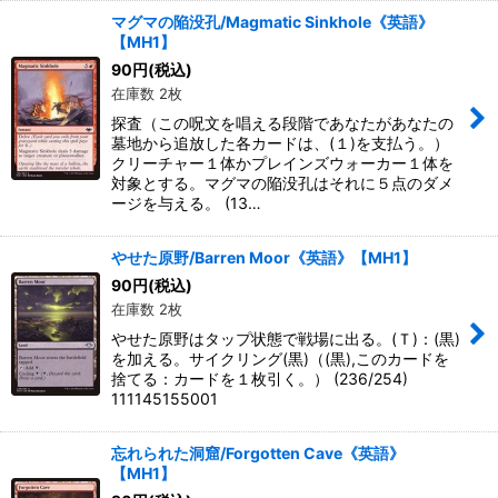
マグマの陥没孔/Magmatic Sinkhole《英語》
【MH1】
90
円
(税込)
在庫数 2枚
探査（この呪文を唱える段階であなたがあなたの
墓地から追放した各カードは、(１)を支払う。）
クリーチャー１体かプレインズウォーカー１体を
対象とする。マグマの陥没孔はそれに５点のダメ
ージを与える。 (13…
やせた原野/Barren Moor《英語》【MH1】
90
円
(税込)
在庫数 2枚
やせた原野はタップ状態で戦場に出る。(Ｔ)：(黒)
を加える。サイクリング(黒)（(黒),このカードを
捨てる：カードを１枚引く。） (236/254)
111145155001
忘れられた洞窟/Forgotten Cave《英語》
【MH1】