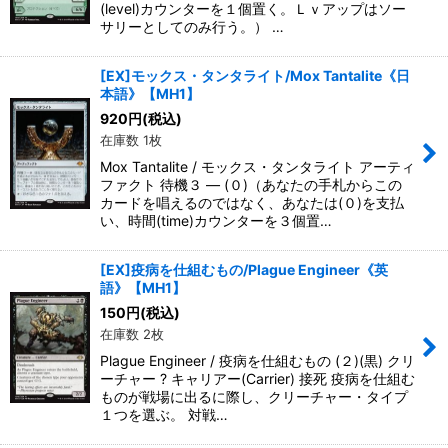
(level)カウンターを１個置く。Ｌｖアップはソー
サリーとしてのみ行う。） …
[EX]モックス・タンタライト/Mox Tantalite《日
本語》【MH1】
920
円
(税込)
在庫数 1枚
Mox Tantalite / モックス・タンタライト アーティ
ファクト 待機３ ― (０)（あなたの手札からこの
カードを唱えるのではなく、あなたは(０)を支払
い、時間(time)カウンターを３個置…
[EX]疫病を仕組むもの/Plague Engineer《英
語》【MH1】
150
円
(税込)
在庫数 2枚
Plague Engineer / 疫病を仕組むもの (２)(黒) クリ
ーチャー ? キャリアー(Carrier) 接死 疫病を仕組む
ものが戦場に出るに際し、クリーチャー・タイプ
１つを選ぶ。 対戦…