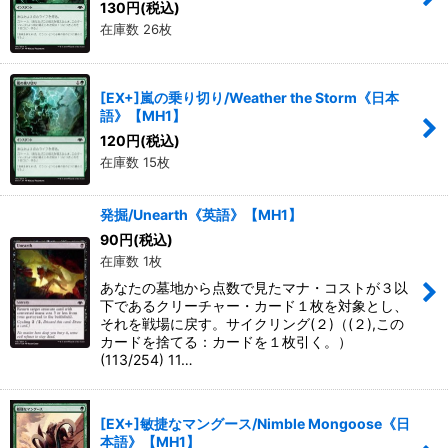
130
円
(税込)
在庫数 26枚
[EX+]嵐の乗り切り/Weather the Storm《日本
語》【MH1】
120
円
(税込)
在庫数 15枚
発掘/Unearth《英語》【MH1】
90
円
(税込)
在庫数 1枚
あなたの墓地から点数で見たマナ・コストが３以
下であるクリーチャー・カード１枚を対象とし、
それを戦場に戻す。サイクリング(２)（(２),この
カードを捨てる：カードを１枚引く。）
(113/254) 11…
[EX+]敏捷なマングース/Nimble Mongoose《日
本語》【MH1】