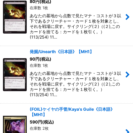
80
円
(税込)
在庫数 1枚
あなたの墓地から点数で見たマナ・コストが３以
下であるクリーチャー・カード１枚を対象とし、
それを戦場に戻す。サイクリング(２)（(２),この
カードを捨てる：カードを１枚引く。）
(113/254) 11…
発掘/Unearth《日本語》【MH1】
90
円
(税込)
在庫数 1枚
あなたの墓地から点数で見たマナ・コストが３以
下であるクリーチャー・カード１枚を対象とし、
それを戦場に戻す。サイクリング(２)（(２),この
カードを捨てる：カードを１枚引く。）
(113/254) 11…
(FOIL)ケイヤの手管/Kaya's Guile《日本語》
【MH1】
590
円
(税込)
在庫数 2枚