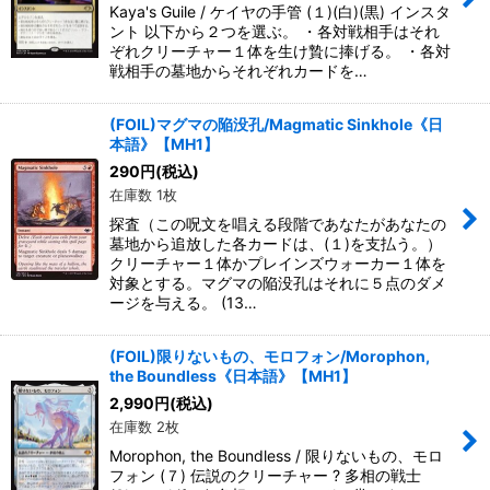
Kaya's Guile / ケイヤの手管 (１)(白)(黒) インスタ
ント 以下から２つを選ぶ。 ・各対戦相手はそれ
ぞれクリーチャー１体を生け贄に捧げる。 ・各対
戦相手の墓地からそれぞれカードを…
(FOIL)マグマの陥没孔/Magmatic Sinkhole《日
本語》【MH1】
290
円
(税込)
在庫数 1枚
探査（この呪文を唱える段階であなたがあなたの
墓地から追放した各カードは、(１)を支払う。）
クリーチャー１体かプレインズウォーカー１体を
対象とする。マグマの陥没孔はそれに５点のダメ
ージを与える。 (13…
(FOIL)限りないもの、モロフォン/Morophon,
the Boundless《日本語》【MH1】
2,990
円
(税込)
在庫数 2枚
Morophon, the Boundless / 限りないもの、モロ
フォン (７) 伝説のクリーチャー ? 多相の戦士