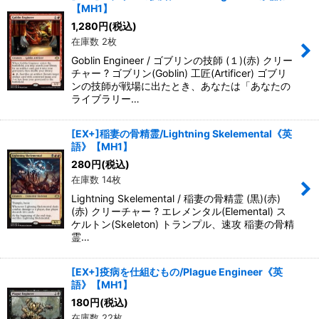
【MH1】
1,280
円
(税込)
在庫数 2枚
Goblin Engineer / ゴブリンの技師 (１)(赤) クリー
チャー ? ゴブリン(Goblin) 工匠(Artificer) ゴブリ
ンの技師が戦場に出たとき、あなたは「あなたの
ライブラリー…
[EX+]稲妻の骨精霊/Lightning Skelemental《英
語》【MH1】
280
円
(税込)
在庫数 14枚
Lightning Skelemental / 稲妻の骨精霊 (黒)(赤)
(赤) クリーチャー ? エレメンタル(Elemental) ス
ケルトン(Skeleton) トランプル、速攻 稲妻の骨精
霊…
[EX+]疫病を仕組むもの/Plague Engineer《英
語》【MH1】
180
円
(税込)
在庫数 22枚