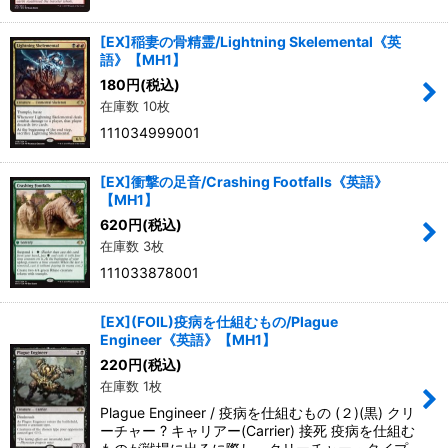
[EX]稲妻の骨精霊/Lightning Skelemental《英
語》【MH1】
180
円
(税込)
在庫数 10枚
111034999001
[EX]衝撃の足音/Crashing Footfalls《英語》
【MH1】
620
円
(税込)
在庫数 3枚
111033878001
[EX](FOIL)疫病を仕組むもの/Plague
Engineer《英語》【MH1】
220
円
(税込)
在庫数 1枚
Plague Engineer / 疫病を仕組むもの (２)(黒) クリ
ーチャー ? キャリアー(Carrier) 接死 疫病を仕組む