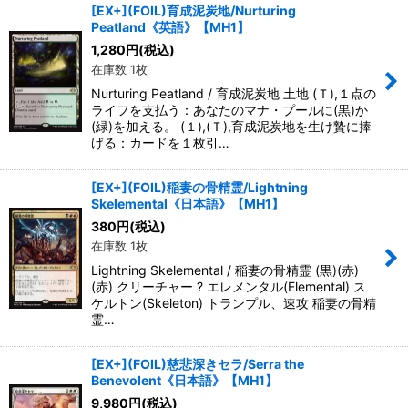
[EX+](FOIL)育成泥炭地/Nurturing
Peatland《英語》【MH1】
1,280
円
(税込)
在庫数 1枚
Nurturing Peatland / 育成泥炭地 土地 (Ｔ),１点の
ライフを支払う：あなたのマナ・プールに(黒)か
(緑)を加える。 (１),(Ｔ),育成泥炭地を生け贄に捧
げる：カードを１枚引…
[EX+](FOIL)稲妻の骨精霊/Lightning
Skelemental《日本語》【MH1】
380
円
(税込)
在庫数 1枚
Lightning Skelemental / 稲妻の骨精霊 (黒)(赤)
(赤) クリーチャー ? エレメンタル(Elemental) ス
ケルトン(Skeleton) トランプル、速攻 稲妻の骨精
霊…
[EX+](FOIL)慈悲深きセラ/Serra the
Benevolent《日本語》【MH1】
9,980
円
(税込)