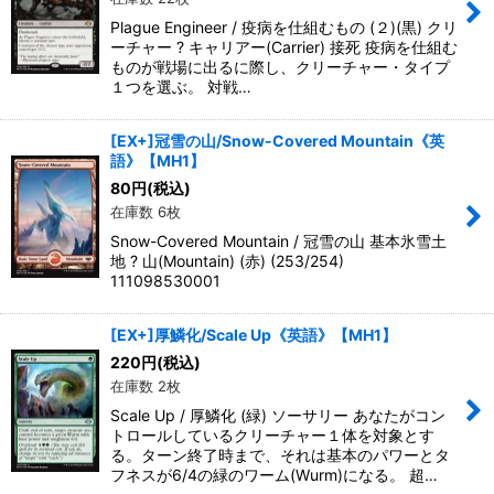
Plague Engineer / 疫病を仕組むもの (２)(黒) クリ
ーチャー ? キャリアー(Carrier) 接死 疫病を仕組む
ものが戦場に出るに際し、クリーチャー・タイプ
１つを選ぶ。 対戦…
[EX+]冠雪の山/Snow-Covered Mountain《英
語》【MH1】
80
円
(税込)
在庫数 6枚
Snow-Covered Mountain / 冠雪の山 基本氷雪土
地 ? 山(Mountain) (赤) (253/254)
111098530001
[EX+]厚鱗化/Scale Up《英語》【MH1】
220
円
(税込)
在庫数 2枚
Scale Up / 厚鱗化 (緑) ソーサリー あなたがコン
トロールしているクリーチャー１体を対象とす
る。ターン終了時まで、それは基本のパワーとタ
フネスが6/4の緑のワーム(Wurm)になる。 超…