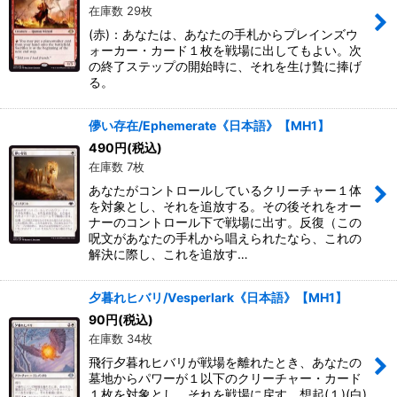
在庫数 29枚
(赤)：あなたは、あなたの手札からプレインズウ
ォーカー・カード１枚を戦場に出してもよい。次
の終了ステップの開始時に、それを生け贄に捧げ
る。
儚い存在/Ephemerate《日本語》【MH1】
490
円
(税込)
在庫数 7枚
あなたがコントロールしているクリーチャー１体
を対象とし、それを追放する。その後それをオー
ナーのコントロール下で戦場に出す。反復（この
呪文があなたの手札から唱えられたなら、これの
解決に際し、これを追放す…
夕暮れヒバリ/Vesperlark《日本語》【MH1】
90
円
(税込)
在庫数 34枚
飛行夕暮れヒバリが戦場を離れたとき、あなたの
墓地からパワーが１以下のクリーチャー・カード
１枚を対象とし、それを戦場に戻す。想起(１)(白)