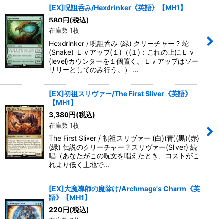
[EX]呪詛呑み/Hexdrinker《英語》【MH1】
580
円
(税込)
在庫数 1枚
Hexdrinker / 呪詛呑み (緑) クリーチャー ? 蛇
(Snake) Ｌｖアップ(１)（(１)：これの上にＬｖ
(level)カウンターを１個置く。Ｌｖアップはソー
サリーとしてのみ行う。） …
[EX]初祖スリヴァー/The First Sliver《英語》
【MH1】
3,380
円
(税込)
在庫数 1枚
The First Sliver / 初祖スリヴァー (白)(青)(黒)(赤)
(緑) 伝説のクリーチャー ? スリヴァー(Sliver) 続
唱（あなたがこの呪文を唱えたとき、コストがこ
れより低く土地で…
[EX]大魔導師の魔除け/Archmage's Charm《英
語》【MH1】
220
円
(税込)