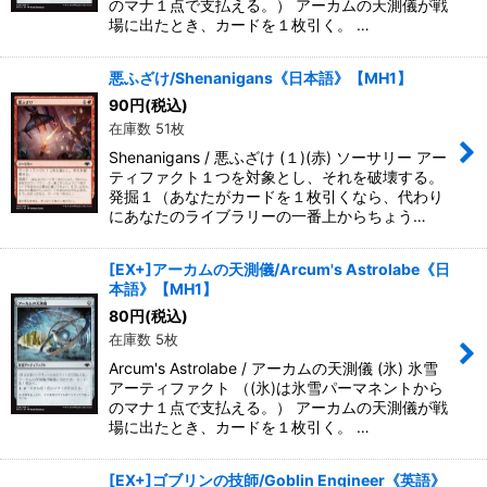
のマナ１点で支払える。） アーカムの天測儀が戦
場に出たとき、カードを１枚引く。 …
悪ふざけ/Shenanigans《日本語》【MH1】
90
円
(税込)
在庫数 51枚
Shenanigans / 悪ふざけ (１)(赤) ソーサリー アー
ティファクト１つを対象とし、それを破壊する。
発掘１（あなたがカードを１枚引くなら、代わり
にあなたのライブラリーの一番上からちょう…
[EX+]アーカムの天測儀/Arcum's Astrolabe《日
本語》【MH1】
80
円
(税込)
在庫数 5枚
Arcum's Astrolabe / アーカムの天測儀 (氷) 氷雪
アーティファクト （(氷)は氷雪パーマネントから
のマナ１点で支払える。） アーカムの天測儀が戦
場に出たとき、カードを１枚引く。 …
[EX+]ゴブリンの技師/Goblin Engineer《英語》