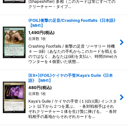
(Shapeshifter) 多相（このカードは常にすべての
クリーチャー・タイプ…
(FOIL)衝撃の足音/Crashing Footfalls《日本語》
【MH1】
1,490
円
(税込)
在庫数 1枚
Crashing Footfalls / 衝撃の足音 ソーサリー 待機
４ ― (緑)（あなたの手札からこのカードを唱える
のではなく、あなたは(緑)を支払い、時間(time)カ
ウンターを４個置いた状態…
[EX+](FOIL)ケイヤの手管/Kaya's Guile《日本
語》【MH1】
480
円
(税込)
在庫数 1枚
Kaya's Guile / ケイヤの手管 (１)(白)(黒) インスタ
ント 以下から２つを選ぶ。 ・各対戦相手はそれ
ぞれクリーチャー１体を生け贄に捧げる。 ・各対
戦相手の墓地からそれぞれカードを…