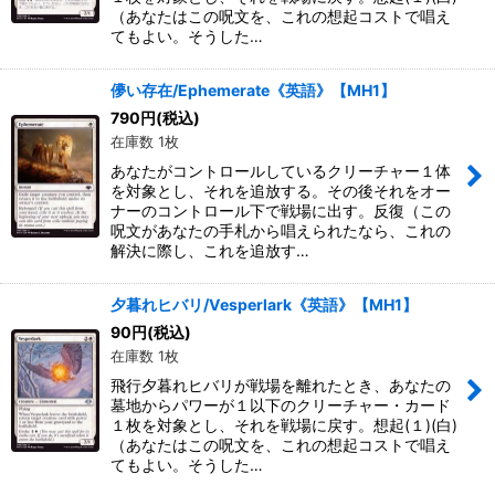
（あなたはこの呪文を、これの想起コストで唱え
てもよい。そうした…
儚い存在/Ephemerate《英語》【MH1】
790
円
(税込)
在庫数 1枚
あなたがコントロールしているクリーチャー１体
を対象とし、それを追放する。その後それをオー
ナーのコントロール下で戦場に出す。反復（この
呪文があなたの手札から唱えられたなら、これの
解決に際し、これを追放す…
夕暮れヒバリ/Vesperlark《英語》【MH1】
90
円
(税込)
在庫数 1枚
飛行夕暮れヒバリが戦場を離れたとき、あなたの
墓地からパワーが１以下のクリーチャー・カード
１枚を対象とし、それを戦場に戻す。想起(１)(白)
（あなたはこの呪文を、これの想起コストで唱え
てもよい。そうした…