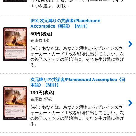
ものが戦場に出るに際し、クリーチャー・タイプ
１つを選ぶ。 対戦…
[EX]次元縛りの共謀者/Planebound
Accomplice《英語》【MH1】
50
円
(税込)
在庫数 1枚
(赤)：あなたは、あなたの手札からプレインズウ
ォーカー・カード１枚を戦場に出してもよい。次
の終了ステップの開始時に、それを生け贄に捧げ
る。
次元縛りの共謀者/Planebound Accomplice《日
本語》【MH1】
130
円
(税込)
在庫数 47枚
(赤)：あなたは、あなたの手札からプレインズウ
ォーカー・カード１枚を戦場に出してもよい。次
の終了ステップの開始時に、それを生け贄に捧げ
る。