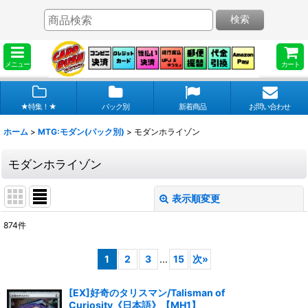
検索
メニュー
カート
★特集！★
パック別
新着商品
お問い合わせ
ホーム
>
MTG:モダン(パック別)
>
モダンホライゾン
モダンホライゾン
表示順変更
閉じる
874
件
表示数
:
1
2
3
...
15
次
»
在庫あり
[EX]好奇のタリスマン/Talisman of
並び順
:
Curiosity《日本語》【MH1】