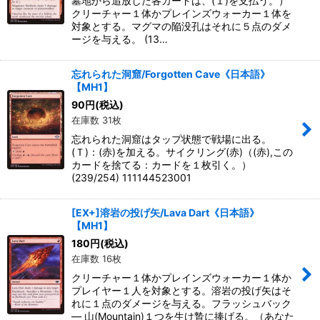
墓地から追放した各カードは、(１)を支払う。）
クリーチャー１体かプレインズウォーカー１体を
対象とする。マグマの陥没孔はそれに５点のダメ
ージを与える。 (13…
忘れられた洞窟/Forgotten Cave《日本語》
【MH1】
90
円
(税込)
在庫数 31枚
忘れられた洞窟はタップ状態で戦場に出る。
(Ｔ)：(赤)を加える。サイクリング(赤)（(赤),この
カードを捨てる：カードを１枚引く。）
(239/254) 111144523001
[EX+]溶岩の投げ矢/Lava Dart《日本語》
【MH1】
180
円
(税込)
在庫数 16枚
クリーチャー１体かプレインズウォーカー１体か
プレイヤー１人を対象とする。溶岩の投げ矢はそ
れに１点のダメージを与える。フラッシュバック
― 山(Mountain)１つを生け贄に捧げる。（あなた