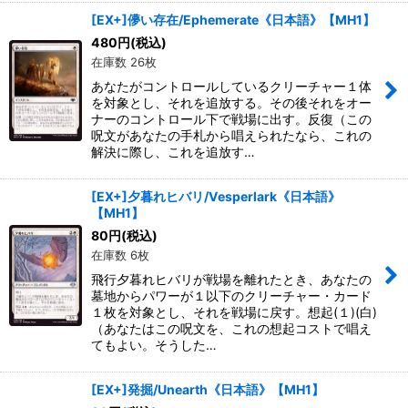
[EX+]儚い存在/Ephemerate《日本語》【MH1】
480
円
(税込)
在庫数 26枚
あなたがコントロールしているクリーチャー１体
を対象とし、それを追放する。その後それをオー
ナーのコントロール下で戦場に出す。反復（この
呪文があなたの手札から唱えられたなら、これの
解決に際し、これを追放す…
[EX+]夕暮れヒバリ/Vesperlark《日本語》
【MH1】
80
円
(税込)
在庫数 6枚
飛行夕暮れヒバリが戦場を離れたとき、あなたの
墓地からパワーが１以下のクリーチャー・カード
１枚を対象とし、それを戦場に戻す。想起(１)(白)
（あなたはこの呪文を、これの想起コストで唱え
てもよい。そうした…
[EX+]発掘/Unearth《日本語》【MH1】