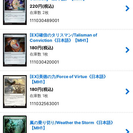
220
円
(税込)
在庫数 2枚
絞り込む
111030489001
[EX]確信のタリスマン/Talisman of
Conviction《日本語》【MH1】
180
円
(税込)
在庫数 1枚
111030420001
[EX]美徳の力/Force of Virtue《日本語》
【MH1】
180
円
(税込)
在庫数 1枚
111032563001
嵐の乗り切り/Weather the Storm《日本語》
【MH1】