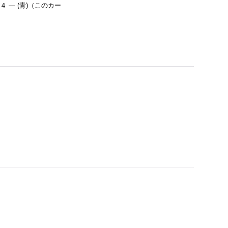
 待機４ ― (青)（このカー