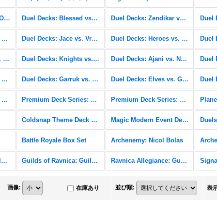
Duel Decks: Nissa vs. Ob Nixilis
Duel Decks: Blessed vs. Cursed
Duel Decks: Zendikar vs. Eldrazi
Duel Decks: Speed vs. Cunning
Duel Decks: Jace vs. Vraska
Duel Decks: Heroes vs. Monsters
Duel Decks: Venser vs. Koth
Duel Decks: Knights vs. Dragons
Duel Decks: Ajani vs. Nicol Bolas
Duel Decks: Divine vs. Demonic
Duel Decks: Garruk vs. Liliana
Duel Decks: Elves vs. Goblins
Premium Deck Series: Graveborn
Premium Deck Series: Fire and Lightning
Premium Deck Series: Slivers
Plane
Coldsnap Theme Deck Reprints
Magic Modern Event Deck
Battle Royale Box Set
Archenemy: Nicol Bolas
Arch
Duel Decks: Elves vs. Inventors
Guilds of Ravnica: Guild Kits
Ravnica Allegiance: Guild Kits
画像
:
並び順
:
在庫あり
表