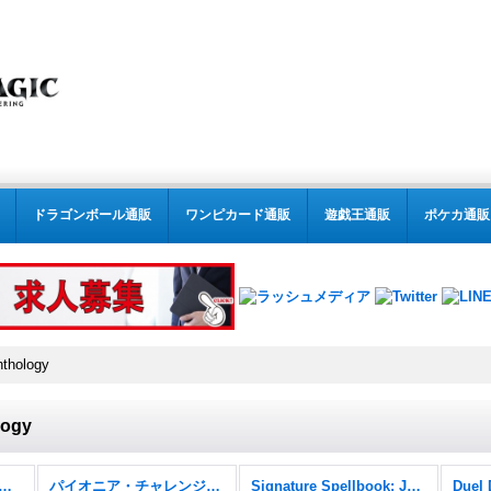
ドラゴンボール通販
ワンピカード通販
遊戯王通販
ポケカ通販
nthology
logy
:テーマデッキ、デュエルデッキ (全商品)
パイオニア・チャレンジャーデッキ
Signature Spellbook: Jace