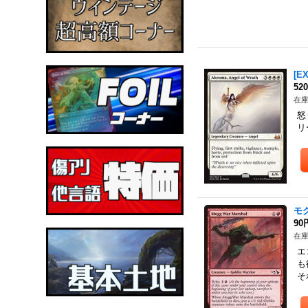
[E
52
在庫
怒り
リ
モグ
90
在庫
エ
も
そ