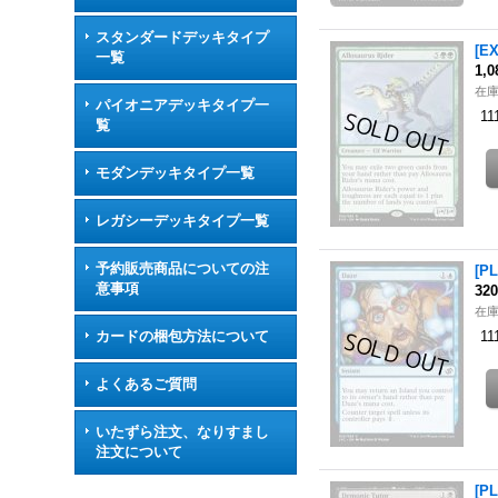
スタンダードデッキタイプ
[E
一覧
1,
在
パイオニアデッキタイプ一
11
覧
モダンデッキタイプ一覧
レガシーデッキタイプ一覧
予約販売商品についての注
[P
意事項
32
在
カードの梱包方法について
11
よくあるご質問
いたずら注文、なりすまし
注文について
[P