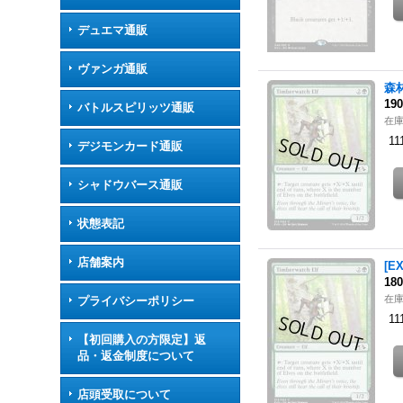
デュエマ通販
ヴァンガ通販
森林
19
バトルスピリッツ通販
在
11
デジモンカード通販
シャドウバース通販
状態表記
店舗案内
[E
18
在
プライバシーポリシー
11
【初回購入の方限定】返
品・返金制度について
店頭受取について