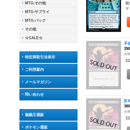
MTG:その他
祖
ド
MTG:サプライ
MTG:パック
その他
☆SALE☆
不吉
39
在
特定商取引法表示
11
ご利用案内
メールマガジン
問い合わせ
[E
38
在
遊戯王通販
11
ポケモン通販