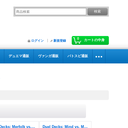
0
カートの中身
ログイン
新規登録
デュエマ通販
ヴァンガ通販
バトスピ通販
Duel Decks: Merfolk vs. Goblins
Duel Decks: Mind vs. Might