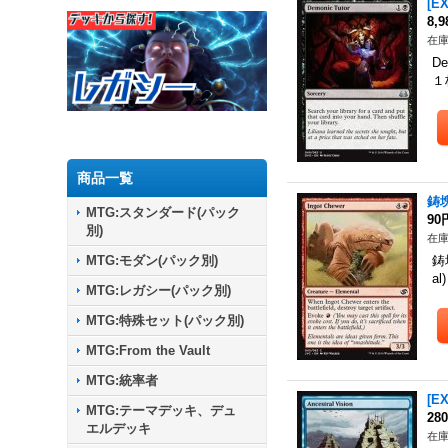
[E
8,
在庫
D
１
商品一覧
鋳塊
MTG:スタンダード(パック
90
別)
在庫
MTG:モダン(パック別)
鋳
a
MTG:レガシー(パック別)
MTG:特殊セット(パック別)
MTG:From the Vault
MTG:統率者
[E
MTG:テーマデッキ、デュ
28
エルデッキ
在庫