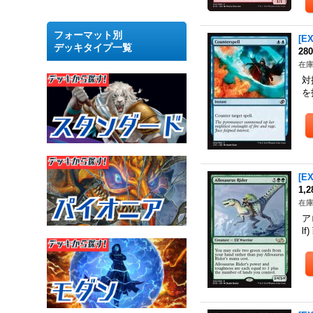
フォーマット別
[E
デッキタイプ一覧
28
在庫
対
を
[E
1,
在庫
ア
l