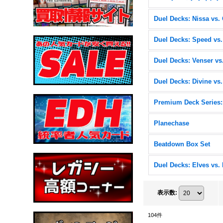
Planechase
Beatdown Box Set
表示数
:
104
件