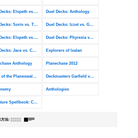
Duel Decks: Elspeth vs. Kiora
Duel Decks: Anthology
Duel Decks: Sorin vs. Tibalt
Duel Decks: Izzet vs. Golgari
Duel Decks: Elspeth vs. Tezzeret
Duel Decks: Phyrexia vs. the Coalition
Duel Decks: Jace vs. Chandra
Explorers of Ixalan
chase Anthology
Planechase 2012
Duels of the Planeswalkers
Deckmasters Garfield vs Finkel
enemy
Anthologies
Signature Spellbook: Chandra
示方法
: