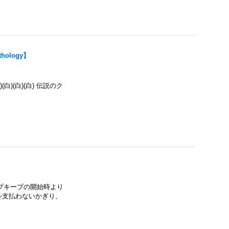
thology】
５)(白)(白)(白) 伝説のク
ップキープの開始時より
を支払わないかぎり、