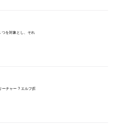
ント 呪文１つを対象とし、それ
) クリーチャー ? エルフ(E