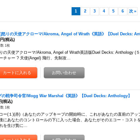
1
2
3
4
5
6
次
»
X]怒りの天使アクローマ/Akroma, Angel of Wrath《英語》【Duel Decks: An
0円
(税込)
数 1枚
の天使アクローマ/Akroma, Angel of Wrath英語版Duel Decks: Anthology (
ーチャー ? 天使(Angel) 飛行、先制攻…
の戦争司令官/Mogg War Marshal《英語》【Duel Decks: Anthology】
円
(税込)
数 1枚
コー(１)(赤)（あなたのアップキープの開始時に、これがあなたの直前のア
後にあなたのコントロールの下に入った場合、あなたがそのエコー・コスト
れを生け贄に…