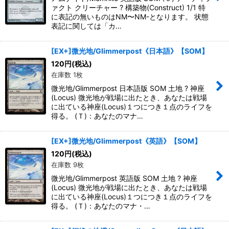
ァクト クリーチャー ? 構築物(Construct) 1/1 特
に表記の無いものはNM〜NM-となります。 状態
表記に関しては「カ…
[EX+]微光地/Glimmerpost《日本語》【SOM】
120
円
(税込)
在庫数 1枚
微光地/Glimmerpost 日本語版 SOM 土地 ? 神座
(Locus) 微光地が戦場に出たとき、あなたは戦場
に出ている神座(Locus)１つにつき１点のライフを
得る。 (Ｔ)：あなたのマナ…
[EX+]微光地/Glimmerpost《英語》【SOM】
120
円
(税込)
在庫数 9枚
微光地/Glimmerpost 英語版 SOM 土地 ? 神座
(Locus) 微光地が戦場に出たとき、あなたは戦場
に出ている神座(Locus)１つにつき１点のライフを
得る。 (Ｔ)：あなたのマナ・…