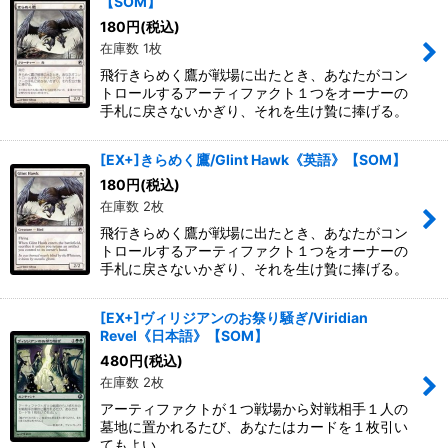
【SOM】
180
円
(税込)
在庫数 1枚
飛行きらめく鷹が戦場に出たとき、あなたがコン
トロールするアーティファクト１つをオーナーの
手札に戻さないかぎり、それを生け贄に捧げる。
[EX+]きらめく鷹/Glint Hawk《英語》【SOM】
180
円
(税込)
在庫数 2枚
飛行きらめく鷹が戦場に出たとき、あなたがコン
トロールするアーティファクト１つをオーナーの
手札に戻さないかぎり、それを生け贄に捧げる。
[EX+]ヴィリジアンのお祭り騒ぎ/Viridian
Revel《日本語》【SOM】
480
円
(税込)
在庫数 2枚
アーティファクトが１つ戦場から対戦相手１人の
墓地に置かれるたび、あなたはカードを１枚引い
てもよい。