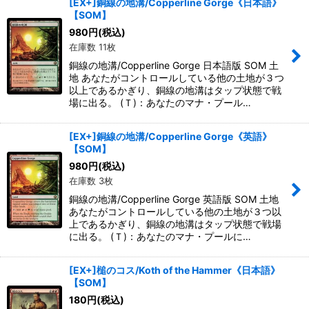
[EX+]銅線の地溝/Copperline Gorge《日本語》
【SOM】
980
円
(税込)
在庫数 11枚
銅線の地溝/Copperline Gorge 日本語版 SOM 土
地 あなたがコントロールしている他の土地が３つ
以上であるかぎり、銅線の地溝はタップ状態で戦
場に出る。 (Ｔ)：あなたのマナ・プール…
[EX+]銅線の地溝/Copperline Gorge《英語》
【SOM】
980
円
(税込)
在庫数 3枚
銅線の地溝/Copperline Gorge 英語版 SOM 土地
あなたがコントロールしている他の土地が３つ以
上であるかぎり、銅線の地溝はタップ状態で戦場
に出る。 (Ｔ)：あなたのマナ・プールに…
[EX+]槌のコス/Koth of the Hammer《日本語》
【SOM】
180
円
(税込)