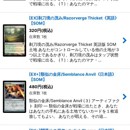
で戦場に出る。 (Ｔ)：あなたのマナ…
[EX]剃刀境の茂み/Razorverge Thicket《英語》
【SOM】
320
円
(税込)
在庫数 1枚
剃刀境の茂み/Razorverge Thicket 英語版 SOM
土地 あなたがコントロールしている他の土地が３
つ以上であるかぎり、剃刀境の茂みはタップ状態
で戦場に出る。 (Ｔ)：あなたのマナ・…
[EX+]類似の金床/Semblance Anvil《日本語》
【SOM】
480
円
(税込)
在庫数 1枚
類似の金床/Semblance Anvil (３) アーティファク
ト 刻印 ― 類似の金床が戦場に出たとき、あなた
はあなたの手札にある土地でないカードを１枚追
放してもよい。 あなたが唱える、その追…