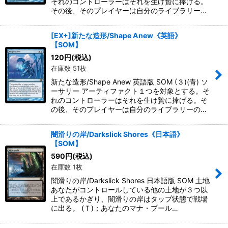
それのコントローラーはそれを生け贄に捧げる。
その後、そのプレイヤーは自分のライブラリー…
[EX+]新たな造形/Shape Anew《英語》
【SOM】
120
円
(税込)
在庫数 51枚
新たな造形/Shape Anew 英語版 SOM (３)(青) ソ
ーサリー アーティファクト１つを対象とする。そ
れのコントローラーはそれを生け贄に捧げる。そ
の後、そのプレイヤーは自分のライブラリーの…
闇滑りの岸/Darkslick Shores《日本語》
【SOM】
590
円
(税込)
在庫数 1枚
闇滑りの岸/Darkslick Shores 日本語版 SOM 土地
あなたがコントロールしている他の土地が３つ以
上であるかぎり、闇滑りの岸はタップ状態で戦場
に出る。 (Ｔ)：あなたのマナ・プール…