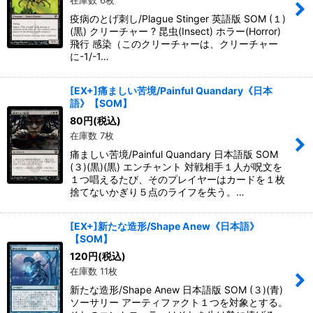
在庫数 6枚
疫病のとげ刺し/Plague Stinger 英語版 SOM (１)
(黒) クリーチャー ? 昆虫(Insect) ホラー(Horror)
飛行 感染（このクリーチャーは、クリーチャー
に-1/-1…
[EX+]痛ましい苦境/Painful Quandary《日本
語》【SOM】
80
円
(税込)
在庫数 7枚
痛ましい苦境/Painful Quandary 日本語版 SOM
(３)(黒)(黒) エンチャント 対戦相手１人が呪文を
１つ唱えるたび、そのプレイヤーはカードを１枚
捨てないかぎり５点のライフを失う。…
[EX+]新たな造形/Shape Anew《日本語》
【SOM】
120
円
(税込)
在庫数 11枚
新たな造形/Shape Anew 日本語版 SOM (３)(青)
ソーサリー アーティファクト１つを対象とする。