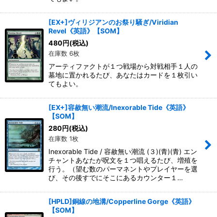
[EX+]ヴィリジアンのお祭り騒ぎ/Viridian
Revel《英語》【SOM】
480
円
(税込)
在庫数 6枚
アーティファクトが１つ戦場から対戦相手１人の
墓地に置かれるたび、あなたはカードを１枚引い
てもよい。
[EX+]容赦無い潮流/Inexorable Tide《英語》
【SOM】
280
円
(税込)
在庫数 1枚
Inexorable Tide / 容赦無い潮流 (３)(青)(青) エン
チャントあなたが呪文を１つ唱えるたび、増殖を
行う。（望む数のパーマネントやプレイヤーを選
び、その後すでにそこにあるカウンター１…
[HPLD]銅線の地溝/Copperline Gorge《英語》
【SOM】