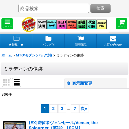
検索
メニュー
カート
★特集！★
パック別
新着商品
お問い合わせ
ホーム
>
MTG:モダン(パック別)
>
ミラディンの傷跡
ミラディンの傷跡
表示順変更
閉じる
366
件
表示数
:
1
2
3
...
7
次
»
在庫あり
[EX]滞留者ヴェンセール/Venser, the
並び順
:
Sojourner《英語》【SOM】