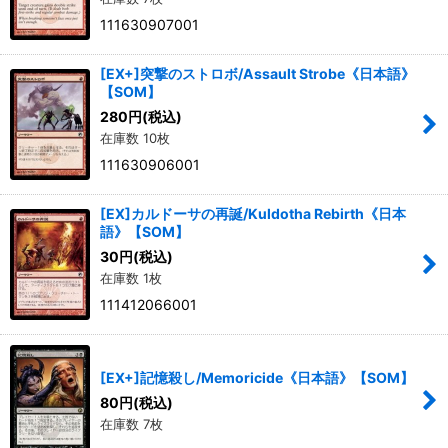
111630907001
[EX+]突撃のストロボ/Assault Strobe《日本語》
【SOM】
280
円
(税込)
在庫数 10枚
111630906001
[EX]カルドーサの再誕/Kuldotha Rebirth《日本
語》【SOM】
30
円
(税込)
在庫数 1枚
111412066001
[EX+]記憶殺し/Memoricide《日本語》【SOM】
80
円
(税込)
在庫数 7枚