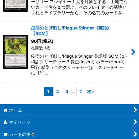
ーサリー プレイヤー１人を対象とする。土地でな
いカード名を１つ選ぶ。そのプレイヤーの墓地と
手札とライブラリーから、その名前のカードを…
疫病のとげ刺し/Plague Stinger《英語》
【SOM】
90
円
(税込)
在庫数 1枚
疫病のとげ刺し/Plague Stinger 英語版 SOM (１)
(黒) クリーチャー ? 昆虫(Insect) ホラー(Horror)
飛行 感染（このクリーチャーは、クリーチャー
に-1/-1…
1
2
3
...
7
次
»
ホーム
マイページ
カートの中身