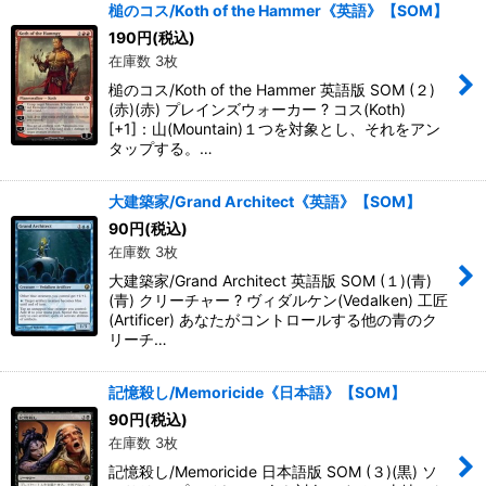
槌のコス/Koth of the Hammer《英語》【SOM】
190
円
(税込)
在庫数 3枚
槌のコス/Koth of the Hammer 英語版 SOM (２)
(赤)(赤) プレインズウォーカー ? コス(Koth)
[+1]：山(Mountain)１つを対象とし、それをアン
タップする。…
大建築家/Grand Architect《英語》【SOM】
90
円
(税込)
在庫数 3枚
大建築家/Grand Architect 英語版 SOM (１)(青)
(青) クリーチャー ? ヴィダルケン(Vedalken) 工匠
(Artificer) あなたがコントロールする他の青のク
リーチ…
記憶殺し/Memoricide《日本語》【SOM】
90
円
(税込)
在庫数 3枚
記憶殺し/Memoricide 日本語版 SOM (３)(黒) ソ