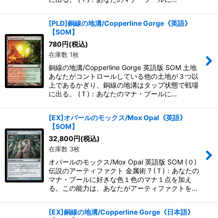
[PLD]銅線の地溝/Copperline Gorge《英語》
【SOM】
780
円
(税込)
在庫数 1枚
銅線の地溝/Copperline Gorge 英語版 SOM 土地
あなたがコントロールしている他の土地が３つ以
上であるかぎり、銅線の地溝はタップ状態で戦場
に出る。 (Ｔ)：あなたのマナ・プールに…
[EX]オパールのモックス/Mox Opal《英語》
【SOM】
32,800
円
(税込)
在庫数 3枚
オパールのモックス/Mox Opal 英語版 SOM (０)
伝説のアーティファクト 金属術 ? (Ｔ)：あなたの
マナ・プールに好きな色１色のマナ１点を加え
る。この能力は、あなたがアーティファクトを…
[EX]銅線の地溝/Copperline Gorge《日本語》