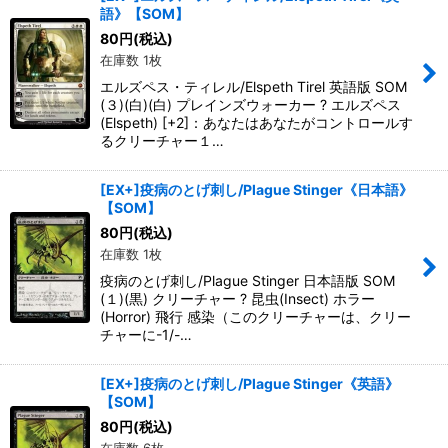
語》【SOM】
80
円
(税込)
在庫数 1枚
エルズペス・ティレル/Elspeth Tirel 英語版 SOM
(３)(白)(白) プレインズウォーカー ? エルズペス
(Elspeth) [+2]：あなたはあなたがコントロールす
るクリーチャー１…
[EX+]疫病のとげ刺し/Plague Stinger《日本語》
【SOM】
80
円
(税込)
在庫数 1枚
疫病のとげ刺し/Plague Stinger 日本語版 SOM
(１)(黒) クリーチャー ? 昆虫(Insect) ホラー
(Horror) 飛行 感染（このクリーチャーは、クリー
チャーに-1/-…
[EX+]疫病のとげ刺し/Plague Stinger《英語》
【SOM】
80
円
(税込)