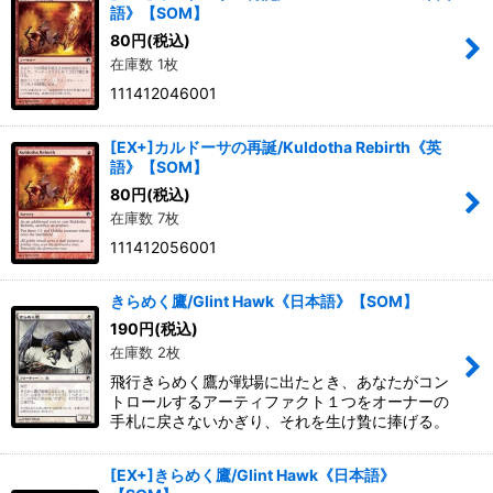
語》【SOM】
80
円
(税込)
在庫数 1枚
111412046001
[EX+]カルドーサの再誕/Kuldotha Rebirth《英
語》【SOM】
80
円
(税込)
在庫数 7枚
111412056001
きらめく鷹/Glint Hawk《日本語》【SOM】
190
円
(税込)
在庫数 2枚
飛行きらめく鷹が戦場に出たとき、あなたがコン
トロールするアーティファクト１つをオーナーの
手札に戻さないかぎり、それを生け贄に捧げる。
[EX+]きらめく鷹/Glint Hawk《日本語》