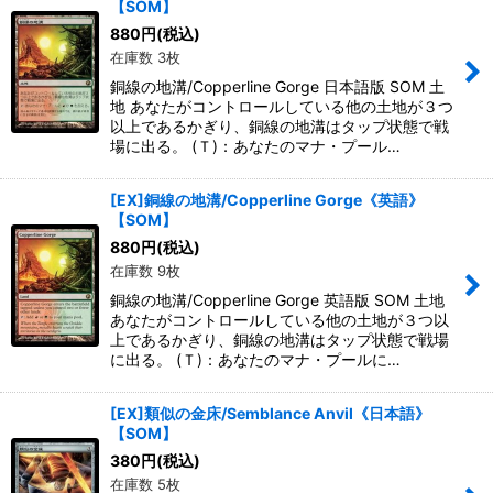
【SOM】
880
円
(税込)
在庫数 3枚
銅線の地溝/Copperline Gorge 日本語版 SOM 土
地 あなたがコントロールしている他の土地が３つ
以上であるかぎり、銅線の地溝はタップ状態で戦
場に出る。 (Ｔ)：あなたのマナ・プール…
[EX]銅線の地溝/Copperline Gorge《英語》
【SOM】
880
円
(税込)
在庫数 9枚
銅線の地溝/Copperline Gorge 英語版 SOM 土地
あなたがコントロールしている他の土地が３つ以
上であるかぎり、銅線の地溝はタップ状態で戦場
に出る。 (Ｔ)：あなたのマナ・プールに…
[EX]類似の金床/Semblance Anvil《日本語》
【SOM】
380
円
(税込)
在庫数 5枚