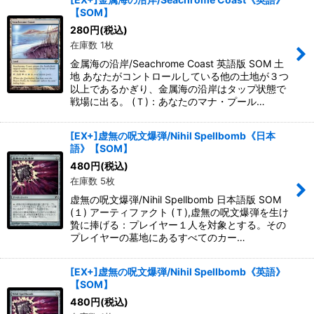
【SOM】
280
円
(税込)
在庫数 1枚
金属海の沿岸/Seachrome Coast 英語版 SOM 土
地 あなたがコントロールしている他の土地が３つ
以上であるかぎり、金属海の沿岸はタップ状態で
戦場に出る。 (Ｔ)：あなたのマナ・プール…
[EX+]虚無の呪文爆弾/Nihil Spellbomb《日本
語》【SOM】
480
円
(税込)
在庫数 5枚
虚無の呪文爆弾/Nihil Spellbomb 日本語版 SOM
(１) アーティファクト (Ｔ),虚無の呪文爆弾を生け
贄に捧げる：プレイヤー１人を対象とする。その
プレイヤーの墓地にあるすべてのカー…
[EX+]虚無の呪文爆弾/Nihil Spellbomb《英語》
【SOM】
480
円
(税込)