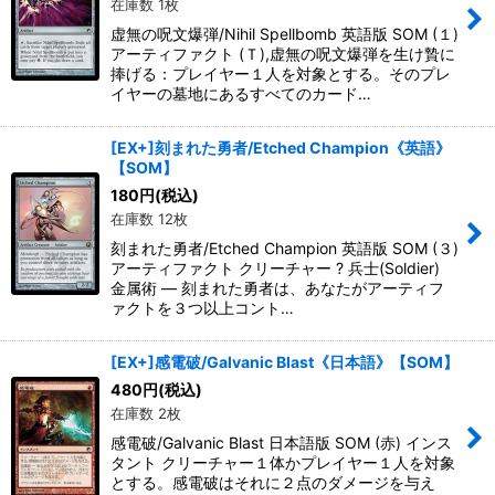
在庫数 1枚
虚無の呪文爆弾/Nihil Spellbomb 英語版 SOM (１)
アーティファクト (Ｔ),虚無の呪文爆弾を生け贄に
捧げる：プレイヤー１人を対象とする。そのプレ
イヤーの墓地にあるすべてのカード…
[EX+]刻まれた勇者/Etched Champion《英語》
【SOM】
180
円
(税込)
在庫数 12枚
刻まれた勇者/Etched Champion 英語版 SOM (３)
アーティファクト クリーチャー ? 兵士(Soldier)
金属術 ― 刻まれた勇者は、あなたがアーティフ
ァクトを３つ以上コント…
[EX+]感電破/Galvanic Blast《日本語》【SOM】
480
円
(税込)
在庫数 2枚
感電破/Galvanic Blast 日本語版 SOM (赤) インス
タント クリーチャー１体かプレイヤー１人を対象
とする。感電破はそれに２点のダメージを与え