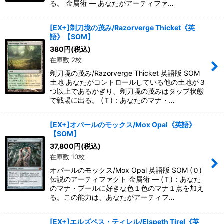
る。 金属術 ― あなたがアーティファ…
[EX+]剃刀境の茂み/Razorverge Thicket《英
語》【SOM】
380
円
(税込)
在庫数 2枚
剃刀境の茂み/Razorverge Thicket 英語版 SOM
土地 あなたがコントロールしている他の土地が３
つ以上であるかぎり、剃刀境の茂みはタップ状態
で戦場に出る。 (Ｔ)：あなたのマナ・…
[EX+]オパールのモックス/Mox Opal《英語》
【SOM】
37,800
円
(税込)
在庫数 10枚
オパールのモックス/Mox Opal 英語版 SOM (０)
伝説のアーティファクト 金属術 ― (Ｔ)：あなた
のマナ・プールに好きな色１色のマナ１点を加え
る。この能力は、あなたがアーティフ…
[EX+]エルズペス・ティレル/Elspeth Tirel《英