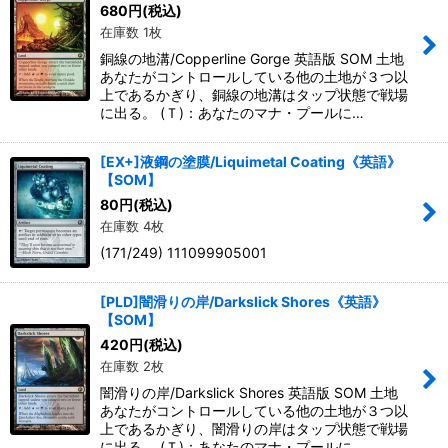
680
円
(税込)
在庫数 1枚
銅線の地溝/Copperline Gorge 英語版 SOM 土地
あなたがコントロールしている他の土地が３つ以
上であるかぎり、銅線の地溝はタップ状態で戦場
に出る。 (Ｔ)：あなたのマナ・プールに…
[EX+]液鋼の塗膜/Liquimetal Coating《英語》
【SOM】
80
円
(税込)
在庫数 4枚
(171/249) 111099905001
[PLD]闇滑りの岸/Darkslick Shores《英語》
【SOM】
420
円
(税込)
在庫数 2枚
闇滑りの岸/Darkslick Shores 英語版 SOM 土地
あなたがコントロールしている他の土地が３つ以
上であるかぎり、闇滑りの岸はタップ状態で戦場
に出る。 (Ｔ)：あなたのマナ・プールに…