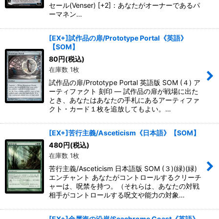
セール(Venser) [+2]：あなたがオーナーであるパ
ーマネン…
[EX+]試作品の扉/Prototype Portal《英語》
【SOM】
80
円
(税込)
在庫数 1枚
試作品の扉/Prototype Portal 英語版 SOM (４) ア
ーティファクト 刻印 ― 試作品の扉が戦場に出た
とき、あなたはあなたの手札にあるアーティファ
クト・カード１枚を追放してもよい。…
[EX+]苦行主義/Asceticism《日本語》【SOM】
480
円
(税込)
在庫数 1枚
苦行主義/Asceticism 日本語版 SOM (３)(緑)(緑)
エンチャント あなたがコントロールするクリーチ
ャーは、呪禁を持つ。（それらは、あなたの対戦
相手がコントロールする呪文や能力の対象…
[EX+]金属海の沿岸/Seachrome Coast《英語》