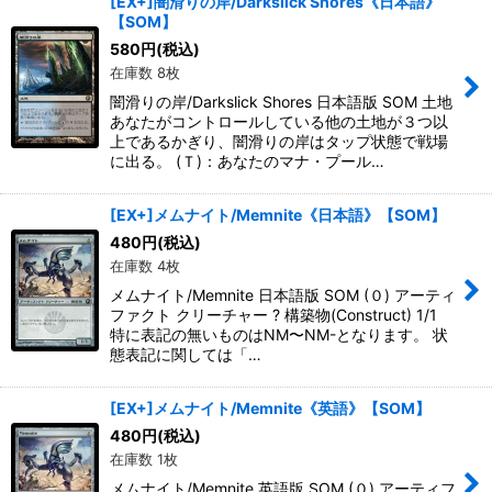
[EX+]闇滑りの岸/Darkslick Shores《日本語》
【SOM】
580
円
(税込)
在庫数 8枚
闇滑りの岸/Darkslick Shores 日本語版 SOM 土地
あなたがコントロールしている他の土地が３つ以
上であるかぎり、闇滑りの岸はタップ状態で戦場
に出る。 (Ｔ)：あなたのマナ・プール…
[EX+]メムナイト/Memnite《日本語》【SOM】
480
円
(税込)
在庫数 4枚
メムナイト/Memnite 日本語版 SOM (０) アーティ
ファクト クリーチャー ? 構築物(Construct) 1/1
特に表記の無いものはNM〜NM-となります。 状
態表記に関しては「…
[EX+]メムナイト/Memnite《英語》【SOM】
480
円
(税込)
在庫数 1枚
メムナイト/Memnite 英語版 SOM (０) アーティフ