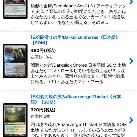
類似の金床/Semblance Anvil (３) アーティファク
ト 刻印 ? 類似の金床が戦場に出たとき、あなたは
あなたの手札にある土地でないカードを１枚追放
してもよい。 あなたが唱える、その追…
[EX]闇滑りの岸/Darkslick Shores《日本語》
【SOM】
480
円
(税込)
在庫数 18枚
闇滑りの岸/Darkslick Shores 日本語版 SOM 土地
あなたがコントロールしている他の土地が３つ以
上であるかぎり、闇滑りの岸はタップ状態で戦場
に出る。 (Ｔ)：あなたのマナ・プール…
[EX]剃刀境の茂み/Razorverge Thicket《日本
語》【SOM】
320
円
(税込)
在庫数 2枚
剃刀境の茂み/Razorverge Thicket 日本語版 SOM
土地 あなたがコントロールしている他の土地が３
つ以上であるかぎり、剃刀境の茂みはタップ状態