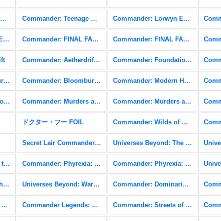
Commander: Teenage Mutant Ninja Turtles
Commander: Teenage Mutant Ninja Turtles FOIL
Commander: Lorwyn Eclipsed
Commander: Edge of Eternities FOIL
Commander: FINAL FANTASY
Commander: FINAL FANTASY FOIL
ft
Commander: Aetherdrift FOIL
Commander: Foundations
Commander: Bloomburrow
Commander: Bloomburrow FOIL
Commander: Modern Horizons 3
Commander: Outlaws of Thunder Junction FOIL
Commander: Murders at Karlov Manor
Commander: Murders at Karlov Manor FOIL
ドクター・フー FOIL
Commander: Wilds of Eldraine
Secret Lair Commander: From Cute to Brute
Universes Beyond: The Lord of the Rings: Tales of Middle-earth
Commander: March of the Machine FOIL
Commander: Phyrexia: All Will Be One
Commander: Phyrexia: All Will Be One FOIL
Commander: The Brothers' War FOIL
Universes Beyond: Warhammer 40,000 (40K)
Commander: Dominaria United
Commander Legends: Battle for Baldur's Gate FOIL
Commander Legends: Battle for Baldur's Gate Commander
Commander: Streets of New Capenna