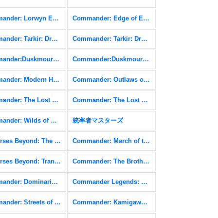
Commander: Lorwyn Eclipsed FOIL
Commander: Edge of Eternities
Commander: Tarkir: Dragonstorm
Commander: Tarkir: Dragonstorm FOIL
Commander:Duskmourn: House of Horror
Commander:Duskmourn: House of Horror FOIL
Commander: Modern Horizons 3 FOIL
Commander: Outlaws of Thunder Junction
Commander: The Lost Caverns of Ixalan
Commander: The Lost Caverns of Ixalan FOIL
Commander: Wilds of Eldraine FOIL
統率者マスターズ
Universes Beyond: The Lord of the Rings: Tales of Middle-earth FOIL
Commander: March of the Machine
Universes Beyond: Transformers
Commander: The Brothers' War
Commander: Dominaria United FOIL
Commander Legends: Battle for Baldur's Gate
Commander: Streets of New Capenna FOIL
Commander: Kamigawa: Neon Dynasty