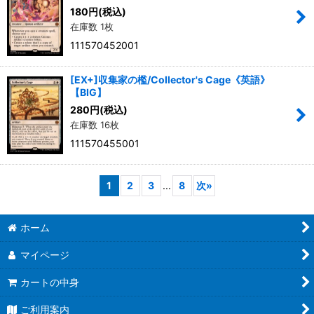
180
円
(税込)
在庫数 1枚
111570452001
[EX+]収集家の檻/Collector's Cage《英語》
【BIG】
280
円
(税込)
在庫数 16枚
111570455001
1
2
3
...
8
次
»
ホーム
マイページ
カートの中身
ご利用案内