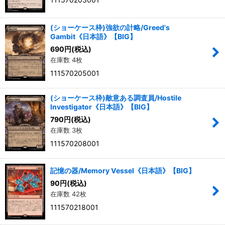
(ショーケース枠)強欲の計略/Greed's
Gambit《日本語》【BIG】
690
円
(税込)
在庫数 4枚
111570205001
(ショーケース枠)敵意ある調査員/Hostile
Investigator《日本語》【BIG】
790
円
(税込)
在庫数 3枚
111570208001
記憶の器/Memory Vessel《日本語》【BIG】
90
円
(税込)
在庫数 42枚
111570218001