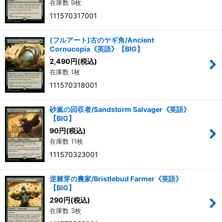
在庫数 9枚
111570317001
(フルアート)古のヤギ角/Ancient
Cornucopia《英語》【BIG】
2,490
円
(税込)
在庫数 1枚
111570318001
砂嵐の回収者/Sandstorm Salvager《英語》
【BIG】
90
円
(税込)
在庫数 11枚
111570323001
逆棘芽の農家/Bristlebud Farmer《英語》
【BIG】
290
円
(税込)
在庫数 3枚