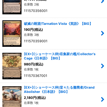
在庫数 2枚
111570356001
破滅の眺望/Tarnation Vista《英語》【BIG】
190
円
(税込)
在庫数 3枚
111570359001
[EX+](ショーケース枠)収集家の檻/Collector's
Cage《日本語》【BIG】
980
円
(税込)
在庫数 1枚
111570367001
[EX+](ショーケース枠)堂々たる撤廃者/Grand
Abolisher《日本語》【BIG】
2,180
円
(税込)
在庫数 1枚