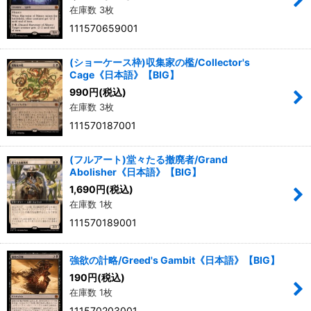
在庫数 3枚
111570659001
(ショーケース枠)収集家の檻/Collector's
Cage《日本語》【BIG】
990
円
(税込)
在庫数 3枚
111570187001
(フルアート)堂々たる撤廃者/Grand
Abolisher《日本語》【BIG】
1,690
円
(税込)
在庫数 1枚
111570189001
強欲の計略/Greed's Gambit《日本語》【BIG】
190
円
(税込)
在庫数 1枚
111570203001