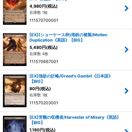
4,980
円
(税込)
在庫数 1枚
絞り込む
111570700001
[EX](ショーケース枠)溶鉄の複製/Molten
Duplication《英語》【BIG】
5,480
円
(税込)
在庫数 4枚
111570667001
[EX]強欲の計略/Greed's Gambit《日本語》
【BIG】
80
円
(税込)
在庫数 1枚
111570203001
[EX]苦難の収穫者/Harvester of Misery《英語》
【BIG】
1,180
円
(税込)