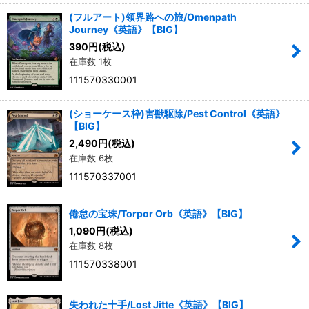
(フルアート)領界路への旅/Omenpath
Journey《英語》【BIG】
390
円
(税込)
在庫数 1枚
111570330001
(ショーケース枠)害獣駆除/Pest Control《英語》
【BIG】
2,490
円
(税込)
在庫数 6枚
111570337001
倦怠の宝珠/Torpor Orb《英語》【BIG】
1,090
円
(税込)
在庫数 8枚
111570338001
失われた十手/Lost Jitte《英語》【BIG】