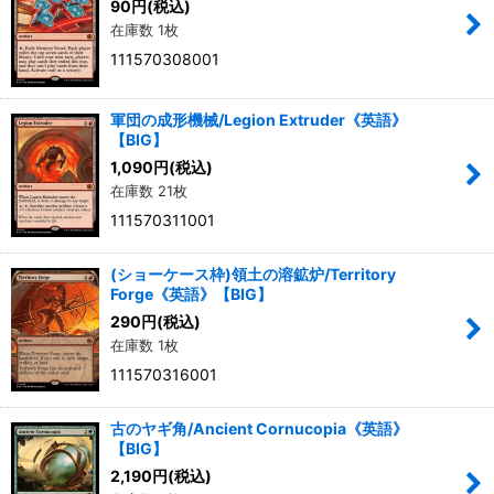
90
円
(税込)
在庫数 1枚
111570308001
軍団の成形機械/Legion Extruder《英語》
【BIG】
1,090
円
(税込)
在庫数 21枚
111570311001
(ショーケース枠)領土の溶鉱炉/Territory
Forge《英語》【BIG】
290
円
(税込)
在庫数 1枚
111570316001
古のヤギ角/Ancient Cornucopia《英語》
【BIG】
2,190
円
(税込)