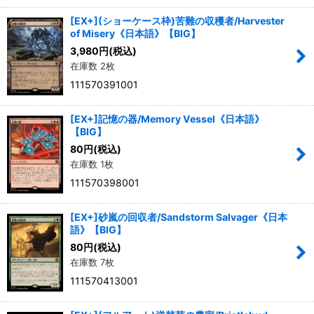
[EX+](ショーケース枠)苦難の収穫者/Harvester
of Misery《日本語》【BIG】
3,980
円
(税込)
在庫数 2枚
111570391001
[EX+]記憶の器/Memory Vessel《日本語》
【BIG】
80
円
(税込)
在庫数 1枚
111570398001
[EX+]砂嵐の回収者/Sandstorm Salvager《日本
語》【BIG】
80
円
(税込)
在庫数 7枚
111570413001