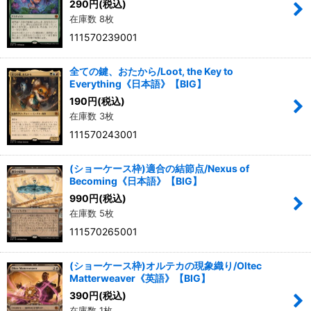
290
円
(税込)
在庫数 8枚
111570239001
全ての鍵、おたから/Loot, the Key to
Everything《日本語》【BIG】
190
円
(税込)
在庫数 3枚
111570243001
(ショーケース枠)適合の結節点/Nexus of
Becoming《日本語》【BIG】
990
円
(税込)
在庫数 5枚
111570265001
(ショーケース枠)オルテカの現象織り/Oltec
Matterweaver《英語》【BIG】
390
円
(税込)
在庫数 1枚