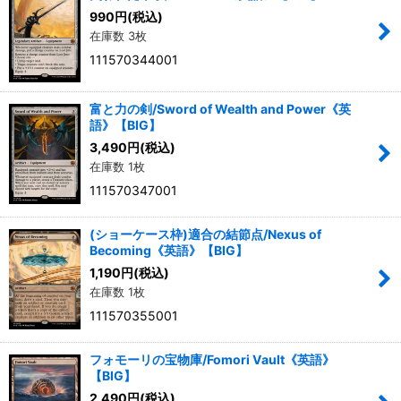
990
円
(税込)
在庫数 3枚
111570344001
富と力の剣/Sword of Wealth and Power《英
語》【BIG】
3,490
円
(税込)
在庫数 1枚
111570347001
(ショーケース枠)適合の結節点/Nexus of
Becoming《英語》【BIG】
1,190
円
(税込)
在庫数 1枚
111570355001
フォモーリの宝物庫/Fomori Vault《英語》
【BIG】
2,490
円
(税込)