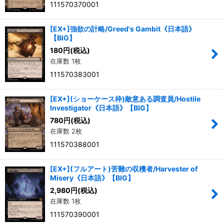
111570370001
[EX+]強欲の計略/Greed's Gambit《日本語》
【BIG】
180
円
(税込)
在庫数 1枚
111570383001
[EX+](ショーケース枠)敵意ある調査員/Hostile
Investigator《日本語》【BIG】
780
円
(税込)
在庫数 2枚
111570388001
[EX+](フルアート)苦難の収穫者/Harvester of
Misery《日本語》【BIG】
2,980
円
(税込)
在庫数 1枚
111570390001