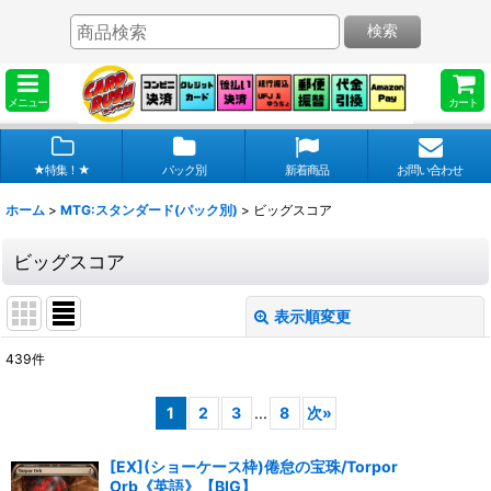
検索
メニュー
カート
★特集！★
パック別
新着商品
お問い合わせ
ホーム
>
MTG:スタンダード(パック別)
>
ビッグスコア
ビッグスコア
表示順変更
閉じる
439
件
表示数
:
1
2
3
...
8
次
»
在庫あり
[EX](ショーケース枠)倦怠の宝珠/Torpor
並び順
:
Orb《英語》【BIG】