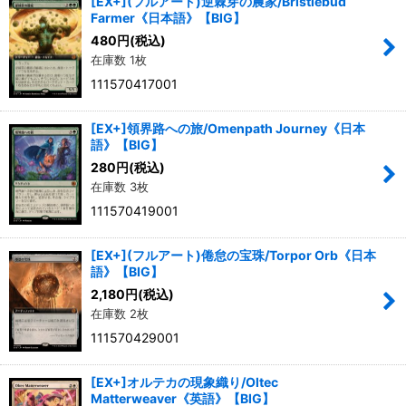
[EX+](フルアート)逆棘芽の農家/Bristlebud
Farmer《日本語》【BIG】
480
円
(税込)
在庫数 1枚
111570417001
[EX+]領界路への旅/Omenpath Journey《日本
語》【BIG】
280
円
(税込)
在庫数 3枚
111570419001
[EX+](フルアート)倦怠の宝珠/Torpor Orb《日本
語》【BIG】
2,180
円
(税込)
在庫数 2枚
111570429001
[EX+]オルテカの現象織り/Oltec
Matterweaver《英語》【BIG】