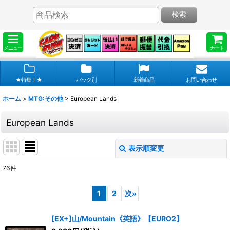
検索
メニュー
カート
★特集！★
パック別
新着商品
お問い合わせ
ホーム
>
MTG:その他
>
European Lands
European Lands
表示順変更
閉じる
76
件
表示数
:
1
2
次
»
在庫あり
[EX+]山/Mountain《英語》【EURO2】
並び順
: