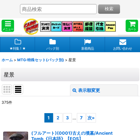
検索
メニュー
カート
★特集！★
パック別
新着商品
お問い合わせ
ホーム
>
MTG:特殊セット(パック別)
>
星景
星景
表示順変更
閉じる
375
件
表示数
:
1
2
3
...
7
次
»
在庫あり
(フルアート)(0001)古えの墳墓/Ancient
並び順
:
Tomb《日本語》【EOS】