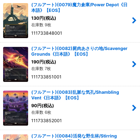
(フルアート)(0079)魔力倉庫/Power Depot《日
本語》【EOS】
130
円
(税込)
在庫数 9枚
111733848001
(フルアート)(0082)屍肉あさりの地/Scavenger
Grounds《日本語》【EOS】
190
円
(税込)
在庫数 7枚
111733851001
(フルアート)(0083)乱脈な気孔/Shambling
Vent《日本語》【EOS】
90
円
(税込)
在庫数 6枚
111733852001
(フルアート)(0084)活発な野生林/Stirring