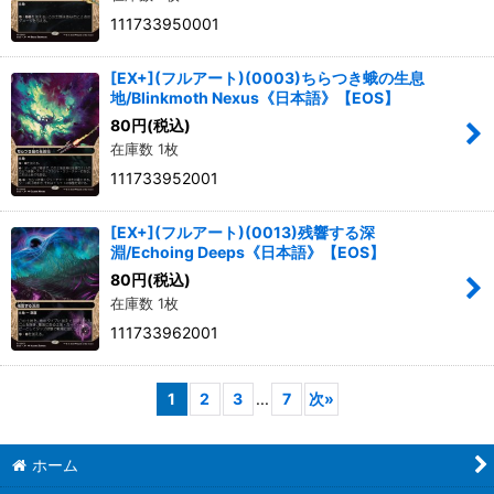
111733950001
[EX+](フルアート)(0003)ちらつき蛾の生息
地/Blinkmoth Nexus《日本語》【EOS】
80
円
(税込)
在庫数 1枚
111733952001
[EX+](フルアート)(0013)残響する深
淵/Echoing Deeps《日本語》【EOS】
80
円
(税込)
在庫数 1枚
111733962001
1
2
3
...
7
次
»
ホーム