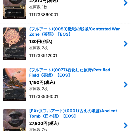
27,810
円
(税込)
在庫数 1枚
111733860001
(フルアート)(0053)激戦の戦域/Contested War
Zone《英語》【EOS】
130
円
(税込)
在庫数 2枚
111733912001
(フルアート)(0077)石化した原野/Petrified
Field《英語》【EOS】
1,190
円
(税込)
在庫数 2枚
111733936001
[EX+](フルアート)(0001)古えの墳墓/Ancient
Tomb《日本語》【EOS】
27,800
円
(税込)
在庫数 7枚