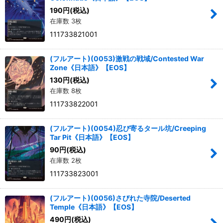
190
円
(税込)
在庫数 3枚
111733821001
(フルアート)(0053)激戦の戦域/Contested War
Zone《日本語》【EOS】
130
円
(税込)
在庫数 8枚
111733822001
(フルアート)(0054)忍び寄るタール坑/Creeping
Tar Pit《日本語》【EOS】
90
円
(税込)
在庫数 2枚
111733823001
(フルアート)(0056)さびれた寺院/Deserted
Temple《日本語》【EOS】
490
円
(税込)