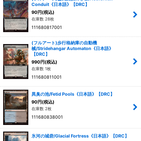
Conduit《日本語》【DRC】
90
円
(税込)
在庫数 28枚
111680817001
(フルアート)歩行格納庫の自動機
械/Stridehangar Automaton《日本語》
【DRC】
990
円
(税込)
在庫数 1枚
111680811001
異臭の池/Fetid Pools《日本語》【DRC】
90
円
(税込)
在庫数 2枚
111680838001
氷河の城砦/Glacial Fortress《日本語》【DRC】