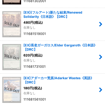
111681302001
[EX](フルアート)新たな結束/Renewed
Solidarity《日本語》【DRC】
480
円
(税込)
在庫なし
111681519001
[EX]長老ガーガロス/Elder Gargaroth《日本語》
【DRC】
620
円
(税込)
在庫なし
111681731001
[EX]アダーカー荒原/Adarkar Wastes《英語》
【DRC】
180
円
(税込)
在庫なし
111681561001