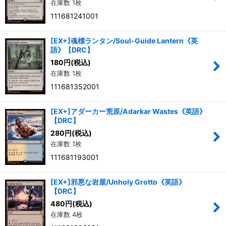
在庫数 1枚
111681241001
[EX+]魂標ランタン/Soul-Guide Lantern《英
語》【DRC】
180
円
(税込)
在庫数 1枚
111681352001
[EX+]アダーカー荒原/Adarkar Wastes《英語》
【DRC】
280
円
(税込)
在庫数 1枚
111681193001
[EX+]邪悪な岩屋/Unholy Grotto《英語》
【DRC】
480
円
(税込)
在庫数 4枚