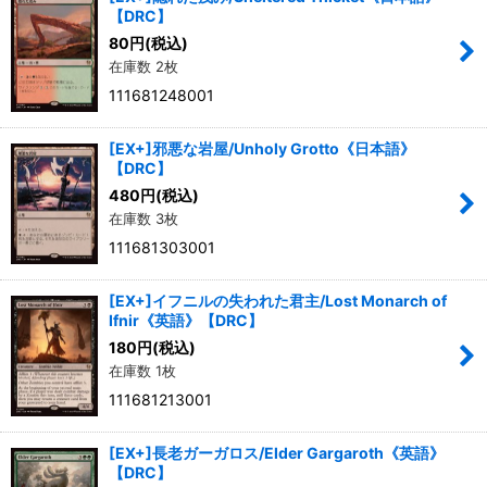
【DRC】
80
円
(税込)
在庫数 2枚
111681248001
[EX+]邪悪な岩屋/Unholy Grotto《日本語》
【DRC】
480
円
(税込)
在庫数 3枚
111681303001
[EX+]イフニルの失われた君主/Lost Monarch of
Ifnir《英語》【DRC】
180
円
(税込)
在庫数 1枚
111681213001
[EX+]長老ガーガロス/Elder Gargaroth《英語》
【DRC】