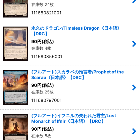
在庫数 24枚
111680821001
永久のドラゴン/Timeless Dragon《日本語》
【DRC】
90
円
(税込)
在庫数 4枚
111680856001
(フルアート)スカラベの預言者/Prophet of the
Scarab《日本語》【DRC】
90
円
(税込)
在庫数 25枚
111680797001
(フルアート)イフニルの失われた君主/Lost
Monarch of Ifnir《日本語》【DRC】
90
円
(税込)
在庫数 8枚