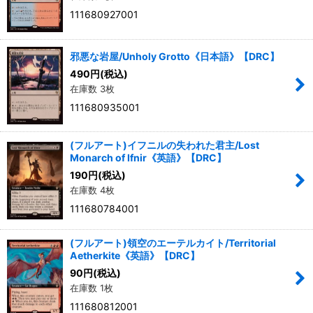
111680927001
邪悪な岩屋/Unholy Grotto《日本語》【DRC】
490
円
(税込)
在庫数 3枚
111680935001
(フルアート)イフニルの失われた君主/Lost
Monarch of Ifnir《英語》【DRC】
190
円
(税込)
在庫数 4枚
111680784001
(フルアート)領空のエーテルカイト/Territorial
Aetherkite《英語》【DRC】
90
円
(税込)
在庫数 1枚
111680812001