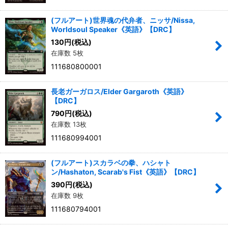
(フルアート)世界魂の代弁者、ニッサ/Nissa,
Worldsoul Speaker《英語》【DRC】
130
円
(税込)
在庫数 5枚
111680800001
長老ガーガロス/Elder Gargaroth《英語》
【DRC】
790
円
(税込)
在庫数 13枚
111680994001
(フルアート)スカラベの拳、ハシャト
ン/Hashaton, Scarab's Fist《英語》【DRC】
390
円
(税込)
在庫数 9枚
111680794001