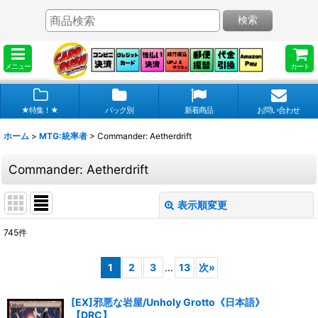
検索
メニュー
カート
★特集！★
パック別
新着商品
お問い合わせ
ホーム
>
MTG:統率者
>
Commander: Aetherdrift
Commander: Aetherdrift
表示順変更
閉じる
745
件
表示数
:
1
2
3
...
13
次
»
在庫あり
[EX]邪悪な岩屋/Unholy Grotto《日本語》
並び順
:
【DRC】