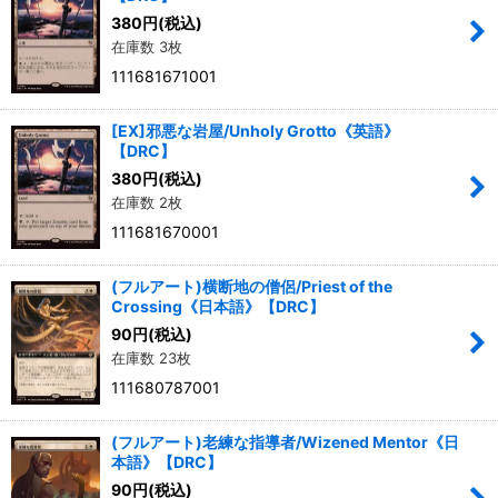
380
円
(税込)
在庫数 3枚
絞り込む
111681671001
[EX]邪悪な岩屋/Unholy Grotto《英語》
【DRC】
380
円
(税込)
在庫数 2枚
111681670001
(フルアート)横断地の僧侶/Priest of the
Crossing《日本語》【DRC】
90
円
(税込)
在庫数 23枚
111680787001
(フルアート)老練な指導者/Wizened Mentor《日
本語》【DRC】
90
円
(税込)