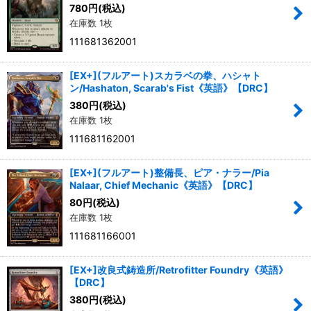
780
円
(税込)
在庫数 1枚
111681362001
[EX+](フルアート)スカラベの拳、ハシャト
ン/Hashaton, Scarab's Fist《英語》【DRC】
380
円
(税込)
在庫数 1枚
111681162001
[EX+](フルアート)整備長、ピア・ナラー/Pia
Nalaar, Chief Mechanic《英語》【DRC】
80
円
(税込)
在庫数 1枚
111681166001
[EX+]改良式鋳造所/Retrofitter Foundry《英語》
【DRC】
380
円
(税込)