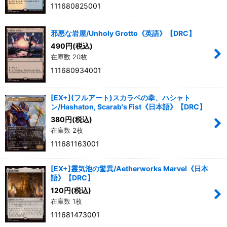
111680825001
邪悪な岩屋/Unholy Grotto《英語》【DRC】
490
円
(税込)
在庫数 20枚
111680934001
[EX+](フルアート)スカラベの拳、ハシャト
ン/Hashaton, Scarab's Fist《日本語》【DRC】
380
円
(税込)
在庫数 2枚
111681163001
[EX+]霊気池の驚異/Aetherworks Marvel《日本
語》【DRC】
120
円
(税込)
在庫数 1枚
111681473001