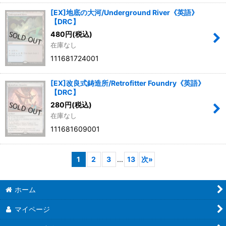
[EX]地底の大河/Underground River《英語》
【DRC】
480
円
(税込)
在庫なし
111681724001
[EX]改良式鋳造所/Retrofitter Foundry《英語》
【DRC】
280
円
(税込)
在庫なし
111681609001
1
2
3
...
13
次
»
ホーム
マイページ