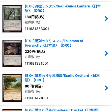
[EX+]魂標ランタン/Soul-Guide Lantern《日本
語》【DRC】
180
円
(税込)
在庫数 1枚
111681353001
[EX+]聖列のタリスマン/Talisman of
Hierarchy《日本語》【DRC】
220
円
(税込)
在庫数 1枚
111681331001
[EX+]風変わりな果樹園/Exotic Orchard《日本
語》【DRC】
80
円
(税込)
在庫数 1枚
111681421001
[EX+]隠れた茂み/Sheltered Thicket《日本語》