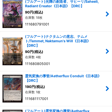
(フルアート)光輝の創造者、サヒーリ/Saheeli,
Radiant Creator《日本語》【DRC】
90
円
(税込)
在庫数 18枚
111680791001
(フルアート)ナクタムンの意志、テムメ
ト/Temmet, Naktamun's Will《日本語》
【DRC】
90
円
(税込)
在庫数 4枚
111680805001
霊気変換の導管/Aetherflux Conduit《日本語》
【DRC】
190
円
(税込)
在庫数 1枚
111681117001
(フルアート)霊気変換の導管/Aetherflux