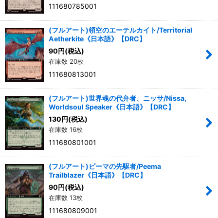
111680785001
(フルアート)領空のエーテルカイト/Territorial
Aetherkite《日本語》【DRC】
90
円
(税込)
在庫数 20枚
111680813001
(フルアート)世界魂の代弁者、ニッサ/Nissa,
Worldsoul Speaker《日本語》【DRC】
130
円
(税込)
在庫数 16枚
111680801001
(フルアート)ピーマの先駆者/Peema
Trailblazer《日本語》【DRC】
90
円
(税込)
在庫数 13枚
111680809001