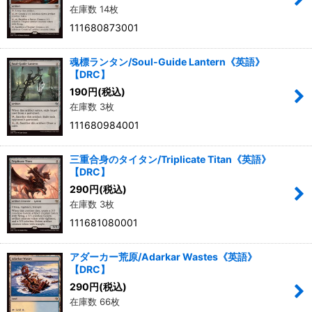
在庫数 14枚
111680873001
魂標ランタン/Soul-Guide Lantern《英語》
【DRC】
190
円
(税込)
在庫数 3枚
111680984001
三重合身のタイタン/Triplicate Titan《英語》
【DRC】
290
円
(税込)
在庫数 3枚
111681080001
アダーカー荒原/Adarkar Wastes《英語》
【DRC】
290
円
(税込)
在庫数 66枚