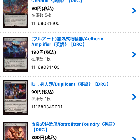
Conduit《英語》【DRC】
90
円
(税込)
在庫数 5枚
111680816001
(フルアート)霊気式増幅器/Aetheric
Amplifier《英語》【DRC】
190
円
(税込)
在庫数 1枚
111680814001
映し身人形/Duplicant《英語》【DRC】
90
円
(税込)
在庫数 1枚
111680849001
改良式鋳造所/Retrofitter Foundry《英語》
【DRC】
390
円
(税込)