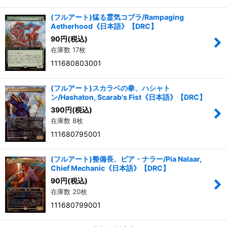
(フルアート)猛る霊気コブラ/Rampaging
Aetherhood《日本語》【DRC】
90
円
(税込)
在庫数 17枚
111680803001
(フルアート)スカラベの拳、ハシャト
ン/Hashaton, Scarab's Fist《日本語》【DRC】
390
円
(税込)
在庫数 8枚
111680795001
(フルアート)整備長、ピア・ナラー/Pia Nalaar,
Chief Mechanic《日本語》【DRC】
90
円
(税込)
在庫数 20枚
111680799001