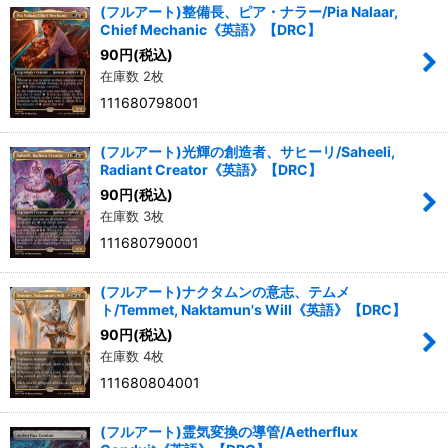
(フルアート)整備長、ピア・ナラー/Pia Nalaar,
Chief Mechanic《英語》【DRC】
90
円
(税込)
在庫数 2枚
111680798001
(フルアート)光輝の創造者、サヒーリ/Saheeli,
Radiant Creator《英語》【DRC】
90
円
(税込)
在庫数 3枚
111680790001
(フルアート)ナクタムンの意志、テムメ
ト/Temmet, Naktamun's Will《英語》【DRC】
90
円
(税込)
在庫数 4枚
111680804001
(フルアート)霊気変換の導管/Aetherflux