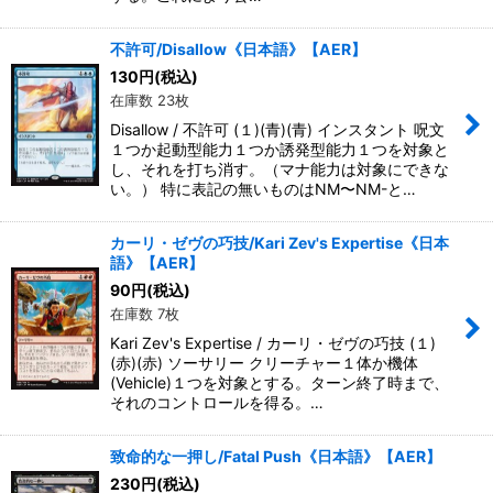
不許可/Disallow《日本語》【AER】
130
円
(税込)
在庫数 23枚
Disallow / 不許可 (１)(青)(青) インスタント 呪文
１つか起動型能力１つか誘発型能力１つを対象と
し、それを打ち消す。（マナ能力は対象にできな
い。） 特に表記の無いものはNM〜NM-と…
カーリ・ゼヴの巧技/Kari Zev's Expertise《日本
語》【AER】
90
円
(税込)
在庫数 7枚
Kari Zev's Expertise / カーリ・ゼヴの巧技 (１)
(赤)(赤) ソーサリー クリーチャー１体か機体
(Vehicle)１つを対象とする。ターン終了時まで、
それのコントロールを得る。…
致命的な一押し/Fatal Push《日本語》【AER】
230
円
(税込)