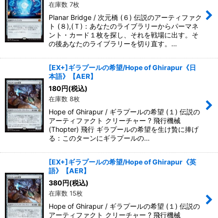
在庫数 7枚
Planar Bridge / 次元橋 (６) 伝説のアーティファク
ト (８),(Ｔ)：あなたのライブラリーからパーマネ
ント・カード１枚を探し、それを戦場に出す。そ
の後あなたのライブラリーを切り直す。…
[EX+]ギラプールの希望/Hope of Ghirapur《日
本語》【AER】
180
円
(税込)
在庫数 8枚
Hope of Ghirapur / ギラプールの希望 (１) 伝説の
アーティファクト クリーチャー ? 飛行機械
(Thopter) 飛行 ギラプールの希望を生け贄に捧げ
る：このターンにギラプールの…
[EX+]ギラプールの希望/Hope of Ghirapur《英
語》【AER】
380
円
(税込)
在庫数 15枚
Hope of Ghirapur / ギラプールの希望 (１) 伝説の
アーティファクト クリーチャー ? 飛行機械