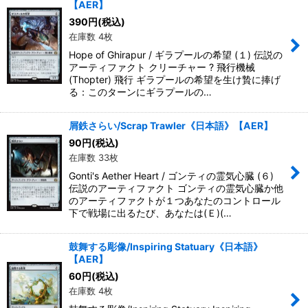
【AER】
390
円
(税込)
在庫数 4枚
Hope of Ghirapur / ギラプールの希望 (１) 伝説の
アーティファクト クリーチャー ? 飛行機械
(Thopter) 飛行 ギラプールの希望を生け贄に捧げ
る：このターンにギラプールの…
屑鉄さらい/Scrap Trawler《日本語》【AER】
90
円
(税込)
在庫数 33枚
Gonti's Aether Heart / ゴンティの霊気心臓 (６)
伝説のアーティファクト ゴンティの霊気心臓か他
のアーティファクトが１つあなたのコントロール
下で戦場に出るたび、あなたは(Ｅ)(…
鼓舞する彫像/Inspiring Statuary《日本語》
【AER】
60
円
(税込)
在庫数 4枚