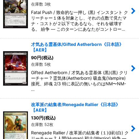
在庫数 3枚
Fatal Push / 致命的な一押し (黒) インスタント ク
リーチャー１体を対象とし、それの点数で見たマ
ナ・コストが２以下であるなら、それを破壊す
る。 紛争 ― このターンにあなたがコントロー…
才気ある霊基体/Gifted Aetherborn《日本語》
【AER】
90
円
(税込)
在庫数 5枚
Gifted Aetherborn / 才気ある霊基体 (黒)(黒) クリ
ーチャー ? 霊気体(Aetherborn) 吸血鬼(Vampire)
接死、絆魂 2/3 特に表記の無いものはNM〜NM-
…
改革派の結集者/Renegade Rallier《日本語》
【AER】
130
円
(税込)
在庫数 52枚
Renegade Rallier / 改革派の結集者 (１)(緑)(白) ク
リーチャー ? 人間(Human) 戦士(Warrior) 紛争 ―