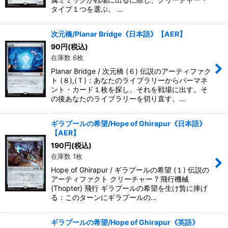
タイプ１つを選ぶ。 …
次元橋/Planar Bridge《日本語》【AER】
90
円
(税込)
在庫数 6枚
Planar Bridge / 次元橋 (６) 伝説のアーティファク
ト (８),(Ｔ)：あなたのライブラリーからパーマネ
ント・カード１枚を探し、それを戦場に出す。そ
の後あなたのライブラリーを切り直す。…
ギラプールの希望/Hope of Ghirapur《日本語》
【AER】
190
円
(税込)
在庫数 1枚
Hope of Ghirapur / ギラプールの希望 (１) 伝説の
アーティファクト クリーチャー ? 飛行機械
(Thopter) 飛行 ギラプールの希望を生け贄に捧げ
る：このターンにギラプールの…
ギラプールの希望/Hope of Ghirapur《英語》