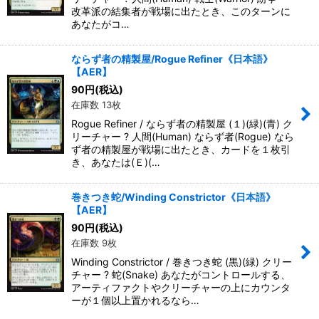
改革派の結集者が戦場に出たとき、このターンに
あなたがコ…
ならず者の精製屋/Rogue Refiner《日本語》
【AER】
90
円
(税込)
在庫数 13枚
Rogue Refiner / ならず者の精製屋 (１)(緑)(青) ク
リーチャー ? 人間(Human) ならず者(Rogue) なら
ず者の精製屋が戦場に出たとき、カードを１枚引
き、あなたは(Ｅ)(…
巻きつき蛇/Winding Constrictor《日本語》
【AER】
90
円
(税込)
在庫数 9枚
Winding Constrictor / 巻きつき蛇 (黒)(緑) クリー
チャー ? 蛇(Snake) あなたがコントロールする、
アーティファクトやクリーチャーの上にカウンタ
ーが１個以上置かれるなら…