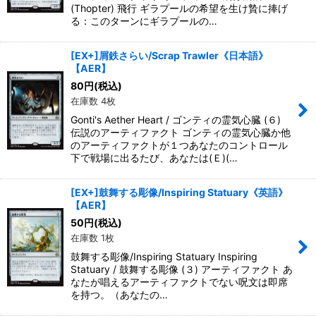
(Thopter) 飛行 ギラプールの希望を生け贄に捧げ
る：このターンにギラプールの…
[EX+]屑鉄さらい/Scrap Trawler《日本語》
【AER】
80
円
(税込)
在庫数 4枚
Gonti's Aether Heart / ゴンティの霊気心臓 (６)
伝説のアーティファクト ゴンティの霊気心臓か他
のアーティファクトが１つあなたのコントロール
下で戦場に出るたび、あなたは(Ｅ)(…
[EX+]鼓舞する彫像/Inspiring Statuary《英語》
【AER】
50
円
(税込)
在庫数 1枚
鼓舞する彫像/Inspiring Statuary Inspiring
Statuary / 鼓舞する彫像 (３) アーティファクト あ
なたが唱えるアーティファクトでない呪文は即席
を持つ。（あなたの…