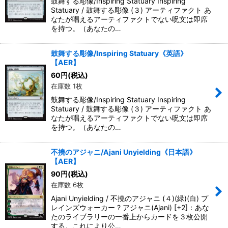
鼓舞する彫像/Inspiring Statuary Inspiring
Statuary / 鼓舞する彫像 (３) アーティファクト あ
なたが唱えるアーティファクトでない呪文は即席
を持つ。（あなたの…
鼓舞する彫像/Inspiring Statuary《英語》
【AER】
60
円
(税込)
在庫数 1枚
鼓舞する彫像/Inspiring Statuary Inspiring
Statuary / 鼓舞する彫像 (３) アーティファクト あ
なたが唱えるアーティファクトでない呪文は即席
を持つ。（あなたの…
不撓のアジャニ/Ajani Unyielding《日本語》
【AER】
90
円
(税込)
在庫数 6枚
Ajani Unyielding / 不撓のアジャニ (４)(緑)(白) プ
レインズウォーカー ? アジャニ(Ajani) [+2]：あな
たのライブラリーの一番上からカードを３枚公開
する。これにより公…