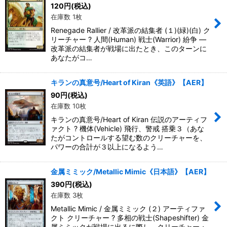
120
円
(税込)
在庫数 1枚
Renegade Rallier / 改革派の結集者 (１)(緑)(白) ク
リーチャー ? 人間(Human) 戦士(Warrior) 紛争 ―
改革派の結集者が戦場に出たとき、このターンに
あなたがコ…
キランの真意号/Heart of Kiran《英語》【AER】
90
円
(税込)
在庫数 10枚
キランの真意号/Heart of Kiran 伝説のアーティフ
ァクト ? 機体(Vehicle) 飛行、警戒 搭乗３（あな
たがコントロールする望む数のクリーチャーを、
パワーの合計が３以上になるよう…
金属ミミック/Metallic Mimic《日本語》【AER】
390
円
(税込)
在庫数 3枚
Metallic Mimic / 金属ミミック (２) アーティファ
クト クリーチャー ? 多相の戦士(Shapeshifter) 金
属ミミックが戦場に出るに際し、クリーチャー・