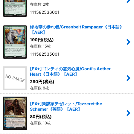
在庫数 2枚
111582536001
緑地帯の暴れ者/Greenbelt Rampager《日本語》
【AER】
190
円
(税込)
在庫数 15枚
111582535001
[EX+]ゴンティの霊気心臓/Gonti's Aether
Heart《日本語》【AER】
280
円
(税込)
在庫数 8枚
[EX+]策謀家テゼレット/Tezzeret the
Schemer《英語》【AER】
80
円
(税込)
在庫数 10枚