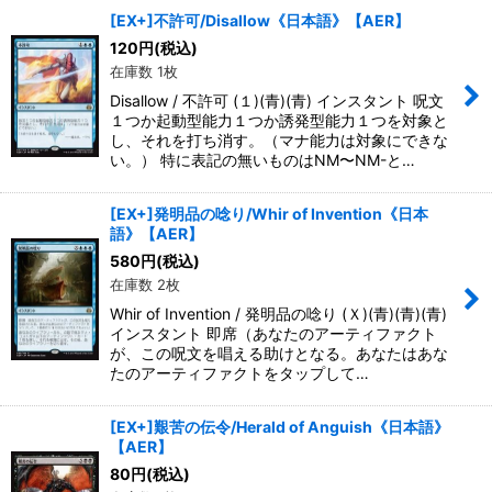
[EX+]不許可/Disallow《日本語》【AER】
120
円
(税込)
在庫数 1枚
Disallow / 不許可 (１)(青)(青) インスタント 呪文
１つか起動型能力１つか誘発型能力１つを対象と
し、それを打ち消す。（マナ能力は対象にできな
い。） 特に表記の無いものはNM〜NM-と…
[EX+]発明品の唸り/Whir of Invention《日本
語》【AER】
580
円
(税込)
在庫数 2枚
Whir of Invention / 発明品の唸り (Ｘ)(青)(青)(青)
インスタント 即席（あなたのアーティファクト
が、この呪文を唱える助けとなる。あなたはあな
たのアーティファクトをタップして…
[EX+]艱苦の伝令/Herald of Anguish《日本語》
【AER】
80
円
(税込)