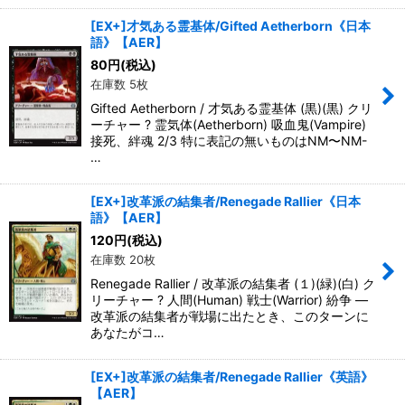
[EX+]才気ある霊基体/Gifted Aetherborn《日本
語》【AER】
80
円
(税込)
在庫数 5枚
Gifted Aetherborn / 才気ある霊基体 (黒)(黒) クリ
ーチャー ? 霊気体(Aetherborn) 吸血鬼(Vampire)
接死、絆魂 2/3 特に表記の無いものはNM〜NM-
…
[EX+]改革派の結集者/Renegade Rallier《日本
語》【AER】
120
円
(税込)
在庫数 20枚
Renegade Rallier / 改革派の結集者 (１)(緑)(白) ク
リーチャー ? 人間(Human) 戦士(Warrior) 紛争 ―
改革派の結集者が戦場に出たとき、このターンに
あなたがコ…
[EX+]改革派の結集者/Renegade Rallier《英語》
【AER】