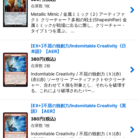
在庫数 1枚
Metallic Mimic / 金属ミミック (２) アーティファ
クト クリーチャー ? 多相の戦士(Shapeshifter) 金
属ミミックが戦場に出るに際し、クリーチャー・
タイプ１つを選ぶ。 …
[EX+]不屈の独創力/Indomitable Creativity《日
本語》【AER】
380
円
(税込)
在庫数 2枚
Indomitable Creativity / 不屈の独創力 (Ｘ)(赤)
(赤)(赤) ソーサリー アーティファクトやクリーチ
ャー、合わせてＸ個を対象とし、それらを破壊す
る。これにより破壊されたパー…
[EX+]不屈の独創力/Indomitable Creativity《英
語》【AER】
380
円
(税込)
在庫数 1枚
Indomitable Creativity / 不屈の独創力 (Ｘ)(赤)