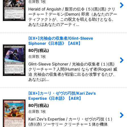
在庫数 1枚
Herald of Anguish / 艱苦の伝令 (５)(黒)(黒) クリ
ーチャー ? デーモン(Demon) 即席（あなたのアー
ティファクトが、この呪文を唱える助けとなる。
あなたはあなたのアーティ…
[EX+]光袖会の収集者/Glint-Sleeve
Siphoner《日本語》【AER】
80
円
(税込)
在庫数 1枚
Glint-Sleeve Siphoner / 光袖会の収集者 (１)(黒)
クリーチャー ? 人間(Human) ならず者(Rogue) 威
迫 光袖会の収集者が戦場に出るか攻撃するたび、
あなたは(…
[EX+]カーリ・ゼヴの巧技/Kari Zev's
Expertise《日本語》【AER】
80
円
(税込)
在庫数 1枚
Kari Zev's Expertise / カーリ・ゼヴの巧技 (１)
(赤)(赤) ソーサリー クリーチャー１体か機体