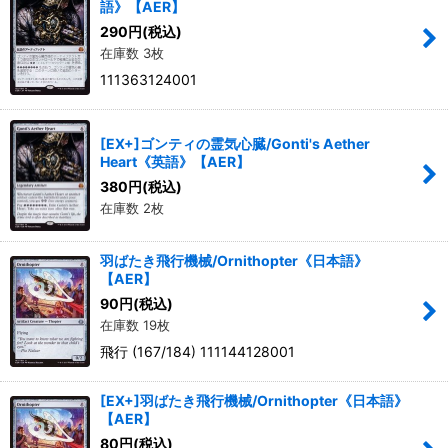
語》【AER】
290
円
(税込)
在庫数 3枚
111363124001
[EX+]ゴンティの霊気心臓/Gonti's Aether
Heart《英語》【AER】
380
円
(税込)
在庫数 2枚
羽ばたき飛行機械/Ornithopter《日本語》
【AER】
90
円
(税込)
在庫数 19枚
飛行 (167/184) 111144128001
[EX+]羽ばたき飛行機械/Ornithopter《日本語》
【AER】
80
円
(税込)