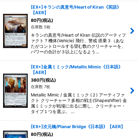
[EX+]キランの真意号/Heart of Kiran《英語》
【AER】
80
円
(税込)
在庫数 5枚
キランの真意号/Heart of Kiran 伝説のアーティフ
ァクト ? 機体(Vehicle) 飛行、警戒 搭乗３（あな
たがコントロールする望む数のクリーチャーを、
パワーの合計が３以上になるよう…
[EX+]金属ミミック/Metallic Mimic《日本語》
【AER】
380
円
(税込)
在庫数 7枚
Metallic Mimic / 金属ミミック (２) アーティファ
クト クリーチャー ? 多相の戦士(Shapeshifter) 金
属ミミックが戦場に出るに際し、クリーチャー・
タイプ１つを選ぶ。 …
[EX+]次元橋/Planar Bridge《日本語》【AER】
80
円
(税込)