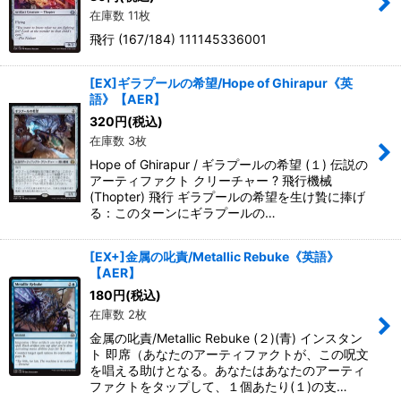
在庫数 11枚
飛行 (167/184) 111145336001
[EX]ギラプールの希望/Hope of Ghirapur《英
語》【AER】
320
円
(税込)
在庫数 3枚
Hope of Ghirapur / ギラプールの希望 (１) 伝説の
アーティファクト クリーチャー ? 飛行機械
(Thopter) 飛行 ギラプールの希望を生け贄に捧げ
る：このターンにギラプールの…
[EX+]金属の叱責/Metallic Rebuke《英語》
【AER】
180
円
(税込)
在庫数 2枚
金属の叱責/Metallic Rebuke (２)(青) インスタン
ト 即席（あなたのアーティファクトが、この呪文
を唱える助けとなる。あなたはあなたのアーティ
ファクトをタップして、１個あたり(１)の支…