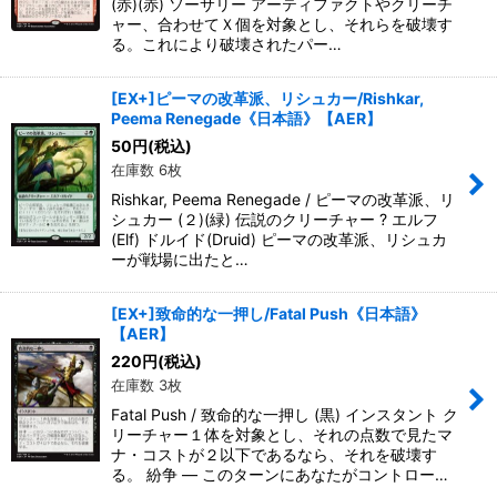
(赤)(赤) ソーサリー アーティファクトやクリーチ
ャー、合わせてＸ個を対象とし、それらを破壊す
る。これにより破壊されたパー…
[EX+]ピーマの改革派、リシュカー/Rishkar,
Peema Renegade《日本語》【AER】
50
円
(税込)
在庫数 6枚
Rishkar, Peema Renegade / ピーマの改革派、リ
シュカー (２)(緑) 伝説のクリーチャー ? エルフ
(Elf) ドルイド(Druid) ピーマの改革派、リシュカ
ーが戦場に出たと…
[EX+]致命的な一押し/Fatal Push《日本語》
【AER】
220
円
(税込)
在庫数 3枚
Fatal Push / 致命的な一押し (黒) インスタント ク
リーチャー１体を対象とし、それの点数で見たマ
ナ・コストが２以下であるなら、それを破壊す
る。 紛争 ― このターンにあなたがコントロー…