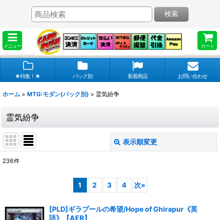
検索
メニュー
カート
★特集！★
パック別
新着商品
お問い合わせ
ホーム
>
MTG:モダン(パック別)
>
霊気紛争
霊気紛争
表示順変更
閉じる
236
件
表示数
:
1
2
3
4
次
»
在庫あり
[PLD]ギラプールの希望/Hope of Ghirapur《英
並び順
:
語》【AER】