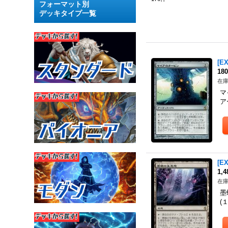
フォーマット別
デッキタイプ一覧
[E
18
在庫
マ
ア
[E
1,
在庫
墨
(