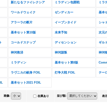
新たなるファイレクシア
ミラディン包囲戦
ミラ
ワールドウェイク
ゼンディカー
基本セ
アラーラの断片
イーブンタイド
シャ
基本セット第10版
未来予知
次元
ト
コールドスナップ
ディセンション
ギル
神河救済
神河謀叛
神河
ミラディン
基本セット第8版
Comm
ラヴニカの献身 FOIL
灯争大戦 FOIL
テーロ
IL
基本セット2021 FOIL
画像
:
並び順
:
在庫あり
表