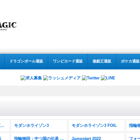
ドラゴンボール通販
ワンピカード通販
遊戯王通販
ポケカ通販
MTG:モダン(パック別) (全商品)
モダンホライゾン3
モダンホライゾン3 FOIL
承
指輪物語：中つ国の伝承 FOIL
Jumpstart 2022
フォ