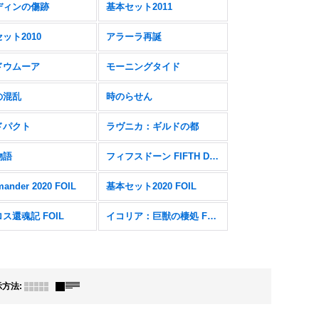
ディンの傷跡
基本セット2011
ット2010
アラーラ再誕
ドウムーア
モーニングタイド
の混乱
時のらせん
ドパクト
ラヴニカ：ギルドの都
物語
フィフスドーン FIFTH DAWN
ander 2020 FOIL
基本セット2020 FOIL
ス還魂記 FOIL
イコリア：巨獣の棲処 FOIL
示方法
: