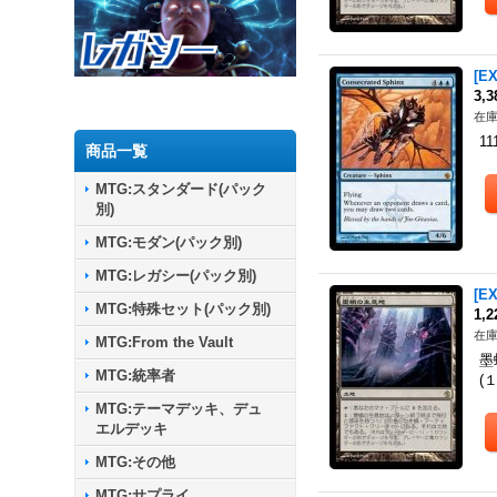
[E
3,
在庫
11
商品一覧
MTG:スタンダード(パック
別)
MTG:モダン(パック別)
MTG:レガシー(パック別)
[E
MTG:特殊セット(パック別)
1,
在庫
MTG:From the Vault
墨
MTG:統率者
(
MTG:テーマデッキ、デュ
エルデッキ
MTG:その他
MTG:サプライ