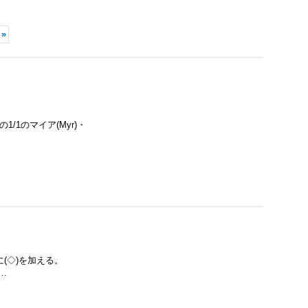
»
の1/1のマイア(Myr)・
ルに(◇)を加える。
…