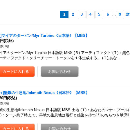
1
2
3
4
5
6
...
9
次
X]マイアのタービン/Myr Turbine《日本語》【MBS】
0円
(税込)
数 1枚
イアのタービン/Myr Turbine 日本語版 MBS (５) アーティファクト (Ｔ)：無色
ーティファクト・クリーチャー・トークンを１体生成する。 (Ｔ),あな…
X+]墨蛾の生息地/Inkmoth Nexus《日本語》【MBS】
480円
(税込)
数 8枚
蛾の生息地/Inkmoth Nexus 日本語版 MBS 土地 (Ｔ)：あなたのマナ・プー
１)：ターン終了時まで、墨蛾の生息地は飛行と感染を持つ1/1のちらつき蛾(Bli