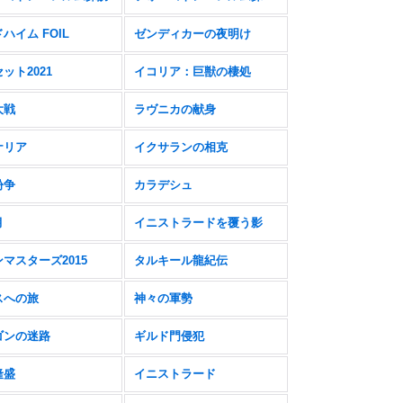
ハイム FOIL
ゼンディカーの夜明け
ット2021
イコリア：巨獣の棲処
大戦
ラヴニカの献身
ナリア
イクサランの相克
紛争
カラデシュ
月
イニストラードを覆う影
マスターズ2015
タルキール龍紀伝
スへの旅
神々の軍勢
ゴンの迷路
ギルド門侵犯
隆盛
イニストラード