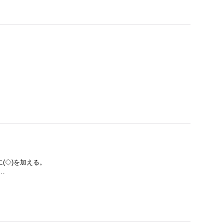
ルに(◇)を加える。
…