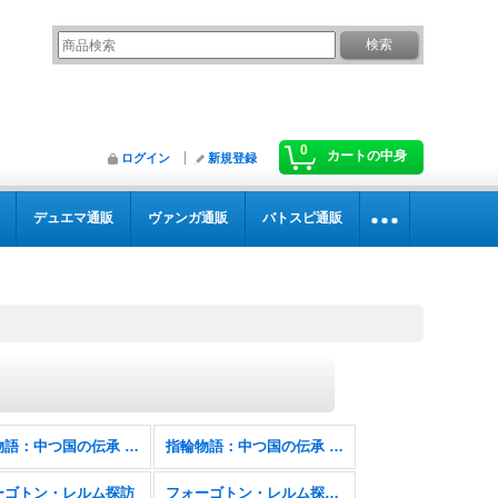
0
カートの中身
ログイン
新規登録
デュエマ通販
ヴァンガ通販
バトスピ通販
指輪物語：中つ国の伝承 ホリデーリリース
指輪物語：中つ国の伝承 ホリデーリリース FOIL
ーゴトン・レルム探訪
フォーゴトン・レルム探訪 FOIL