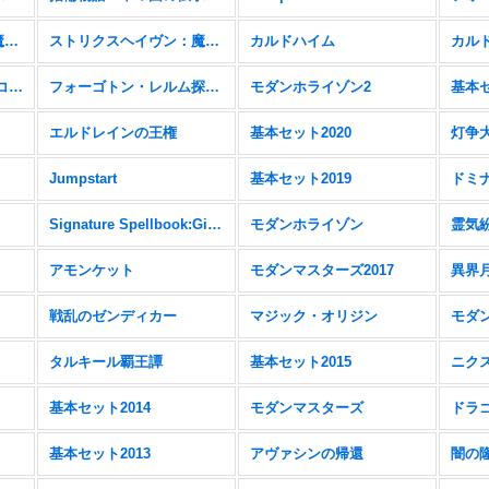
ストリクスヘイヴン：魔法学院
ストリクスヘイヴン：魔法学院 FOIL
カルドハイム
カルド
ゼンディカーの夜明け コレクターブースター＆FOIL
フォーゴトン・レルム探訪 統率者デッキ
モダンホライゾン2
基本セ
エルドレインの王権
基本セット2020
灯争
Jumpstart
基本セット2019
ドミ
Signature Spellbook:Gideon
モダンホライゾン
霊気
アモンケット
モダンマスターズ2017
異界
戦乱のゼンディカー
マジック・オリジン
モダン
タルキール覇王譚
基本セット2015
ニク
基本セット2014
モダンマスターズ
ドラ
基本セット2013
アヴァシンの帰還
闇の