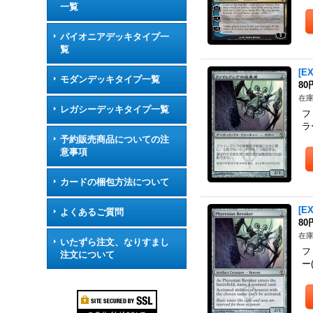
一覧
パイオニアデッキタイプ一
覧
[E
モダンデッキタイプ一覧
80
在庫
レガシーデッキタイプ一覧
フ
ラ
予約販売商品についての注
意事項
カードの梱包方法について
[E
よくあるご質問
80
在庫
いたずら注文、なりすまし
フ
注文について
ー