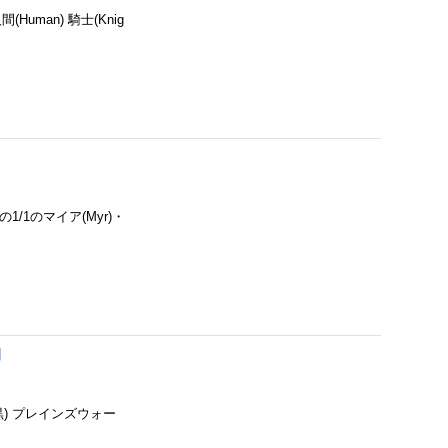
(Human) 騎士(Knig
の1/1のマイア(Myr)・
】
青)(黒) プレインズウォー