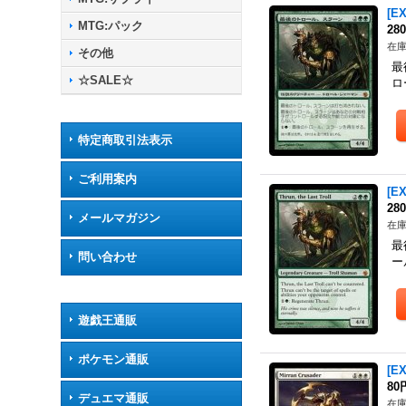
[E
MTG:パック
28
在庫
その他
最
☆SALE☆
ロ
特定商取引法表示
ご利用案内
[E
28
メールマガジン
在庫
最
問い合わせ
ー
遊戯王通販
ポケモン通販
[E
80
デュエマ通販
在庫