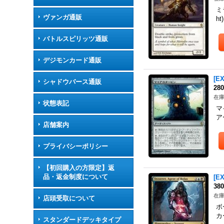
ミ
ヴァンガ通販
h
バトルスピリッツ通販
デジモンカード通販
[E
シャドウバース通販
28
在庫
状態表記
マ
ア
店舗案内
プライバシーポリシー
【初回購入の方限定】返
品・返金制度について
[E
38
在庫
店頭受取について
ボ
カ
スタンダードデッキタイプ