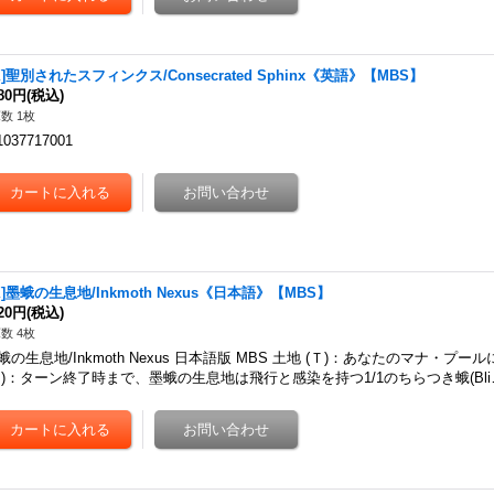
X]聖別されたスフィンクス/Consecrated Sphinx《英語》【MBS】
380円
(税込)
数 1枚
1037717001
X]墨蛾の生息地/Inkmoth Nexus《日本語》【MBS】
220円
(税込)
数 4枚
蛾の生息地/Inkmoth Nexus 日本語版 MBS 土地 (Ｔ)：あなたのマナ・プー
１)：ターン終了時まで、墨蛾の生息地は飛行と感染を持つ1/1のちらつき蛾(Bli