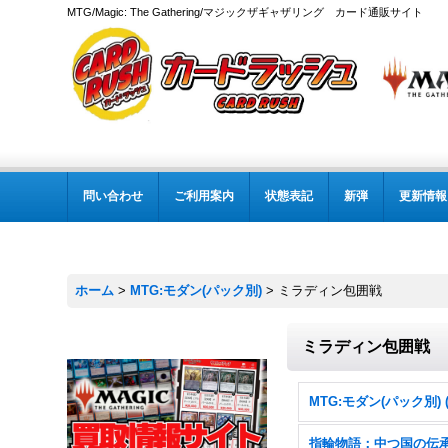
MTG/Magic: The Gathering/マジックザギャザリング カード通販サイト
問い合わせ
ご利用案内
状態表記
新弾
更新情報
ホーム
>
MTG:モダン(パック別)
>
ミラディン包囲戦
ミラディン包囲戦
指輪物語：中つ国の伝