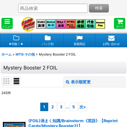
検索
メニュー
カート
★特集！★
パック別
新着商品
お問い合わせ
ホーム
>
MTG:その他
>
Mystery Booster 2 FOIL
Mystery Booster 2 FOIL
表示順変更
閉じる
245
件
表示数
:
1
2
3
...
5
次
»
在庫あり
(FOIL)渦まく知識/Brainstorm《英語》【Reprint
並び順
:
Cards(Mystery Booster2)】