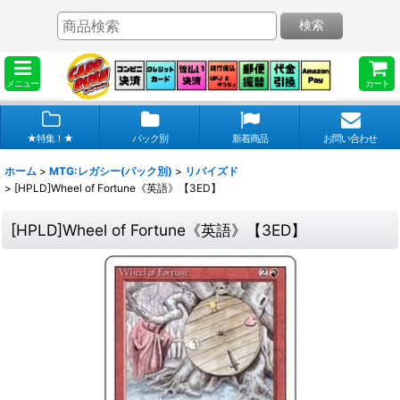
検索
メニュー
カート
★特集！★
パック別
新着商品
お問い合わせ
ホーム
>
MTG:レガシー(パック別)
>
リバイズド
>
[HPLD]Wheel of Fortune《英語》【3ED】
[HPLD]Wheel of Fortune《英語》【3ED】