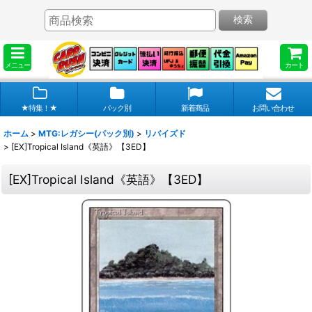
検索
メニュー
カート
★特集！★
パック別
新着商品
お問い合わせ
ホーム
>
MTG:レガシー(パック別)
>
リバイズド
>
[EX]Tropical Island《英語》【3ED】
[EX]Tropical Island《英語》【3ED】