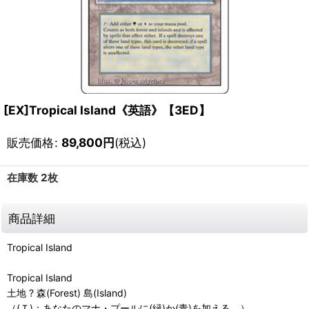
[EX]Tropical Island《英語》【3ED】
販売価格
:
89,800
円
(税込)
在庫数 2枚
商品詳細
Tropical Island
Tropical Island
土地 ? 森(Forest) 島(Island)
（(Ｔ)：あなたのマナ・プールに(緑)か(青)を加える。）