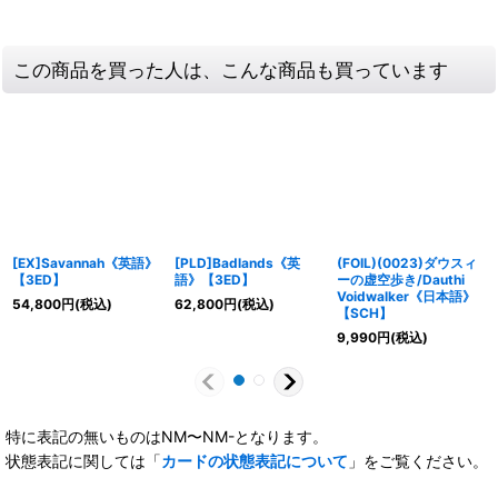
この商品を買った人は、こんな商品も買っています
[EX]Savannah《英語》
[PLD]Badlands《英
(FOIL)(0023)ダウスィ
【3ED】
語》【3ED】
ーの虚空歩き/Dauthi
Voidwalker《日本語》
54,800
円
(税込)
62,800
円
(税込)
【SCH】
9,990
円
(税込)
特に表記の無いものはNM〜NM-となります。
状態表記に関しては「
カードの状態表記について
」をご覧ください。