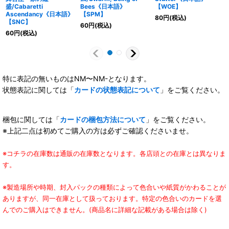
盛/Cabaretti
Bees《日本語》
【WOE】
Ascendancy《日本語》
【SPM】
80
円
(税込)
【SNC】
60
円
(税込)
60
円
(税込)
特に表記の無いものはNM〜NM-となります。
状態表記に関しては「
カードの状態表記について
」をご覧ください。
梱包に関しては「
カードの梱包方法について
」をご覧ください。
※上記二点は初めてご購入の方は必ずご確認くださいませ。
※コチラの在庫数は通販の在庫数となります。各店頭との在庫とは異なりま
す。
※製造場所や時期、封入パックの種類によって色合いや紙質がかわることが
ありますが、同一在庫として扱っております。特定の色合いのカードを選
んでのご購入はできません。(商品名に詳細な記載がある場合は除く)