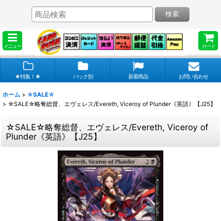
検索
メニュー
カート
★特集！★
パック別
新着商品
お問い合わせ
ホーム
>
☆SALE☆
>
☆SALE☆略奪総督、エヴェレス/Evereth, Viceroy of Plunder《英語》【J25】
☆SALE☆略奪総督、エヴェレス/Evereth, Viceroy of
Plunder《英語》【J25】