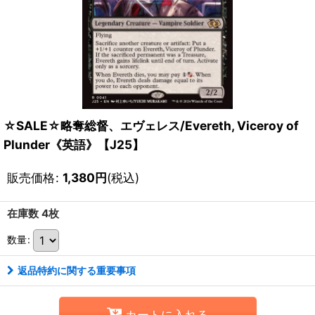
☆SALE☆略奪総督、エヴェレス/Evereth, Viceroy of
Plunder《英語》【J25】
販売価格
:
1,380
円
(税込)
在庫数 4枚
数量
:
返品特約に関する重要事項
カートに入れる