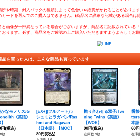
場所や時期、封入パックの種類によって色合いや紙質がかわることがあります
のカードを選んでのご購入はできません。(商品名に詳細な記載がある場合は除
名と画像が一部異なっている場合がございますが、商品名に記載されている「
ております。必ず、商品名をご確認の上ご購入いただきますようよろしくお願
商品を買った人は、こんな商品も買っています
]厳かなモノリス/G
[EX+](フルアート)ラ
撚り合わせる双子/Twi
髑髏
Monolith《英語》
シュミとラガバン/Ras
ning Twins《英語》
tter
G】
hmi and Ragavan
【WOE】
本語
00円
(税込)
《日本語》【MOC】
90円
(税込)
60円
80円
(税込)
8枚
在庫数 9枚
在庫数
在庫数 1枚