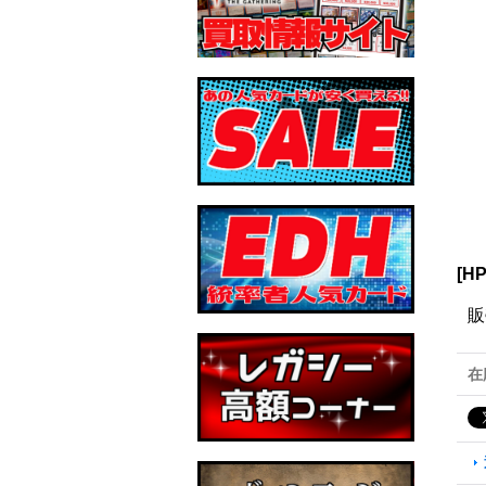
[H
販
在