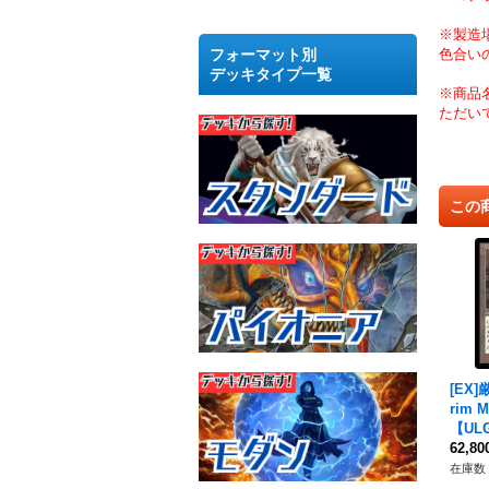
※製造
フォーマット別
色合い
デッキタイプ一覧
※商品
ただい
この
[EX
rim 
【UL
62,8
在庫数 