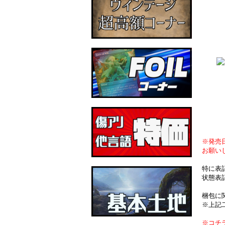
※発売
お願い
特に表
状態表
梱包に
※上記
※コチ