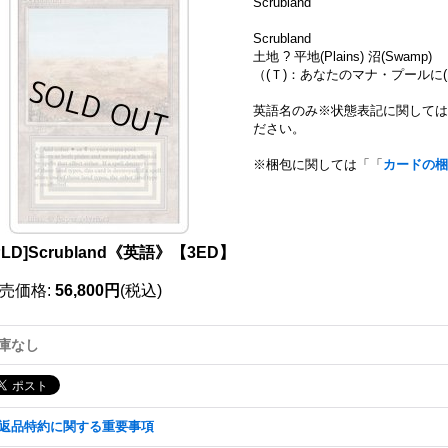
Scrubland
Scrubland
土地 ? 平地(Plains) 沼(Swamp)
（(Ｔ)：あなたのマナ・プールに(
英語名のみ※状態表記に関しては
ださい。
※梱包に関しては「「
カードの梱
111025841001
PLD]Scrubland《英語》【3ED】
売価格
:
56,800円
(税込)
庫なし
返品特約に関する重要事項