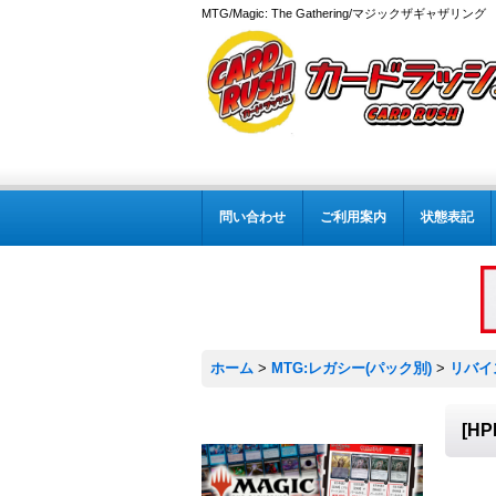
MTG/Magic: The Gathering/マジックザギャザ
問い合わせ
ご利用案内
状態表記
ホーム
>
MTG:レガシー(パック別)
>
リバイ
[H