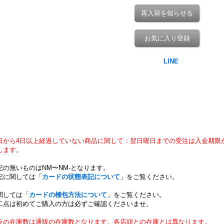
再入荷を知らせる
お気に入り登録
日から4日以上経過していない商品に関して：翌日曜日までの受注は入金期限
します。
記の無いものはNM〜NM-となります。
記に関しては「
カードの状態表記について
」をご覧ください。
関しては「
カードの梱包方法について
」をご覧ください。
二点は初めてご購入の方は必ずご確認くださいませ。
ラの在庫数は通販の在庫数となります。各店頭との在庫とは異なります。