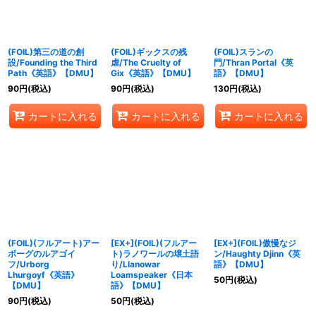
(FOIL)第三の道の創
(FOIL)ギックスの残
(FOIL)スランの
設/Founding the Third
虐/The Cruelty of
門/Thran Portal《英
Path《英語》【DMU】
Gix《英語》【DMU】
語》【DMU】
90
円
(税込)
90
円
(税込)
130
円
(税込)
カートに入れる
カートに入れる
カートに入れる
(FOIL)(フルアート)アー
[EX+](FOIL)(フルアー
[EX+](FOIL)傲慢なジ
ボーグのルアゴイ
ト)ラノワールの壌土語
ン/Haughty Djinn《英
フ/Urborg
り/Llanowar
語》【DMU】
Lhurgoyf《英語》
Loamspeaker《日本
50
円
(税込)
【DMU】
語》【DMU】
90
円
(税込)
50
円
(税込)