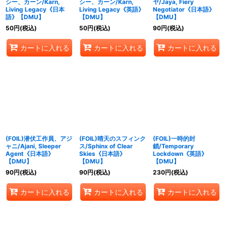
シー、カーン/Karn,
シー、カーン/Karn,
ヤ/Jaya, Fiery
Living Legacy《日本
Living Legacy《英語》
Negotiator《日本語》
語》【DMU】
【DMU】
【DMU】
50
円
(税込)
50
円
(税込)
90
円
(税込)
カートに入れる
カートに入れる
カートに入れる
(FOIL)潜伏工作員、アジ
(FOIL)晴天のスフィンク
(FOIL)一時的封
ャニ/Ajani, Sleeper
ス/Sphinx of Clear
鎖/Temporary
Agent《日本語》
Skies《日本語》
Lockdown《英語》
【DMU】
【DMU】
【DMU】
90
円
(税込)
90
円
(税込)
230
円
(税込)
カートに入れる
カートに入れる
カートに入れる