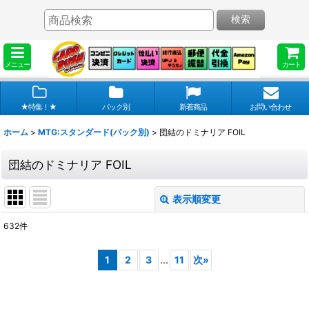
検索
メニュー
カート
★特集！★
パック別
新着商品
お問い合わせ
ホーム
>
MTG:スタンダード(パック別)
>
団結のドミナリア FOIL
団結のドミナリア FOIL
表示順変更
閉じる
632
件
表示数
:
1
2
3
...
11
次
»
在庫あり
並び順
: