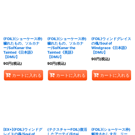
(FOIL)(ショーケース枠)
(FOIL)(ショーケース枠)
(FOIL)ウィンドグレイス
穢れたもの、ソルカナ
穢れたもの、ソルカナ
の魂/Soul of
ー/Sol'Kanar the
ー/Sol'Kanar the
Windgrace《日本語》
Tainted《日本語》
Tainted《英語》
【DMU】
【DMU】
【DMU】
90
円
(税込)
90
円
(税込)
90
円
(税込)
カートに入れる
カートに入れる
カートに入れる
[EX+](FOIL)ウィンドグ
(テクスチャーFOIL)復活
(FOIL)(ショーケース枠)
レイスの魂/Soul of
したアーテイ/Ertai
解放されし太古、リー