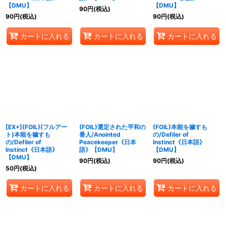
【DMU】
【DMU】
90
円
(税込)
90
円
(税込)
90
円
(税込)
カートに入れる
カートに入れる
カートに入れる
[EX+](FOIL)(フルアー
(FOIL)選定された平和の
(FOIL)本能を穢すも
ト)本能を穢すも
番人/Anointed
の/Defiler of
の/Defiler of
Peacekeeper《日本
Instinct《日本語》
Instinct《日本語》
語》【DMU】
【DMU】
【DMU】
90
円
(税込)
90
円
(税込)
50
円
(税込)
カートに入れる
カートに入れる
カートに入れる