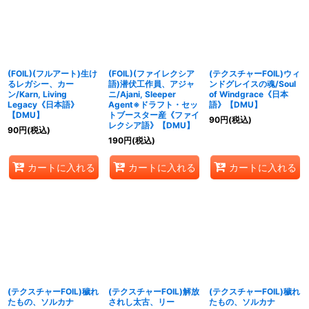
絞り込む
(FOIL)(フルアート)生け
(FOIL)(ファイレクシア
(テクスチャーFOIL)ウィ
るレガシー、カー
語)潜伏工作員、アジャ
ンドグレイスの魂/Soul
ン/Karn, Living
ニ/Ajani, Sleeper
of Windgrace《日本
Legacy《日本語》
Agent※ドラフト・セッ
語》【DMU】
【DMU】
トブースター産《ファイ
90
円
(税込)
レクシア語》【DMU】
90
円
(税込)
190
円
(税込)
カートに入れる
カートに入れる
カートに入れる
(テクスチャーFOIL)穢れ
(テクスチャーFOIL)解放
(テクスチャーFOIL)穢れ
たもの、ソルカナ
されし太古、リー
たもの、ソルカナ