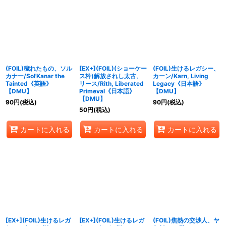
(FOIL)穢れたもの、ソル
[EX+](FOIL)(ショーケー
(FOIL)生けるレガシー、
カナー/Sol'Kanar the
ス枠)解放されし太古、
カーン/Karn, Living
Tainted《英語》
リース/Rith, Liberated
Legacy《日本語》
【DMU】
Primeval《日本語》
【DMU】
【DMU】
90
円
(税込)
90
円
(税込)
50
円
(税込)
カートに入れる
カートに入れる
カートに入れる
[EX+](FOIL)生けるレガ
[EX+](FOIL)生けるレガ
(FOIL)焦熱の交渉人、ヤ