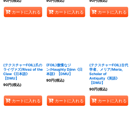
90
円
(税込)
90
円
(税込)
90
円
(税込)
カートに入れる
カートに入れる
カートに入れる
(テクスチャーFOIL)爪の
(FOIL)傲慢なジ
(テクスチャーFOIL)古代
ライヴァズ/Rivaz of the
ン/Haughty Djinn《日
学者、メリア/Meria,
Claw《日本語》
本語》【DMU】
Scholar of
【DMU】
Antiquity《英語》
90
円
(税込)
【DMU】
90
円
(税込)
90
円
(税込)
カートに入れる
カートに入れる
カートに入れる