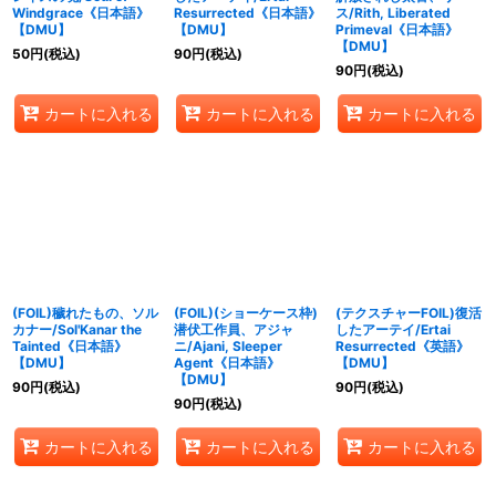
Windgrace《日本語》
Resurrected《日本語》
ス/Rith, Liberated
【DMU】
【DMU】
Primeval《日本語》
【DMU】
50
円
(税込)
90
円
(税込)
90
円
(税込)
カートに入れる
カートに入れる
カートに入れる
(FOIL)穢れたもの、ソル
(FOIL)(ショーケース枠)
(テクスチャーFOIL)復活
カナー/Sol'Kanar the
潜伏工作員、アジャ
したアーテイ/Ertai
Tainted《日本語》
ニ/Ajani, Sleeper
Resurrected《英語》
【DMU】
Agent《日本語》
【DMU】
【DMU】
90
円
(税込)
90
円
(税込)
90
円
(税込)
カートに入れる
カートに入れる
カートに入れる