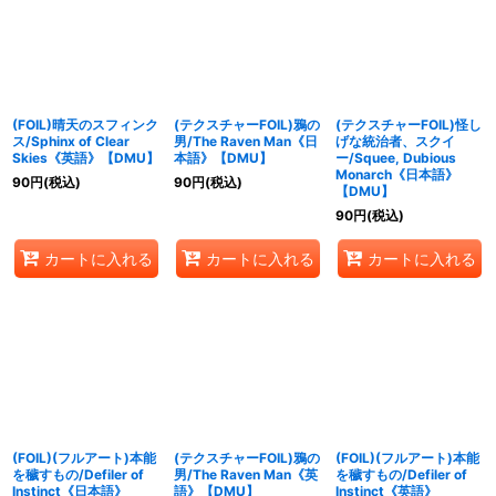
(FOIL)晴天のスフィンク
(テクスチャーFOIL)鴉の
(テクスチャーFOIL)怪し
ス/Sphinx of Clear
男/The Raven Man《日
げな統治者、スクイ
Skies《英語》【DMU】
本語》【DMU】
ー/Squee, Dubious
Monarch《日本語》
90
円
(税込)
90
円
(税込)
【DMU】
90
円
(税込)
カートに入れる
カートに入れる
カートに入れる
(FOIL)(フルアート)本能
(テクスチャーFOIL)鴉の
(FOIL)(フルアート)本能
を穢すもの/Defiler of
男/The Raven Man《英
を穢すもの/Defiler of
Instinct《日本語》
語》【DMU】
Instinct《英語》