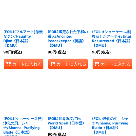
(FOIL)(フルアート)傲慢
(FOIL)選定された平和の
(FOIL)(ショーケース枠)
なジン/Haughty
番人/Anointed
復活したアーテイ/Ertai
Djinn《日本語》
Peacekeeper《英語》
Resurrected《日本語》
【DMU】
【DMU】
【DMU】
90
円
(税込)
90
円
(税込)
90
円
(税込)
カートに入れる
カートに入れる
カートに入れる
(FOIL)(ショーケース枠)
(FOIL)世界呪文/The
(FOIL)浄化の刃、シャ
浄化の刃、シャ
World Spell《日本語》
ナ/Shanna, Purifying
ナ/Shanna, Purifying
【DMU】
Blade《日本語》
Blade《日本語》
【DMU】
90
円
(税込)