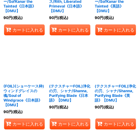
ー/Sol'Kanar the
ス/Rith, Liberated
ー/Sol'Kanar the
Tainted《日本語》
Primeval《日本語》
Tainted《英語》
【DMU】
【DMU】
【DMU】
90
円
(税込)
90
円
(税込)
90
円
(税込)
カートに入れる
カートに入れる
カートに入れる
(FOIL)(ショーケース枠)
(テクスチャーFOIL)浄化
(テクスチャーFOIL)浄化
ウィンドグレイスの
の刃、シャナ/Shanna,
の刃、シャナ/Shanna,
魂/Soul of
Purifying Blade《日本
Purifying Blade《英
Windgrace《日本語》
語》【DMU】
語》【DMU】
【DMU】
90
円
(税込)
90
円
(税込)
90
円
(税込)
カートに入れる
カートに入れる
カートに入れる