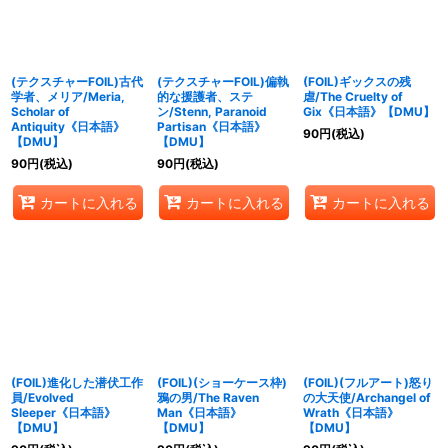
(テクスチャーFOIL)古代
(テクスチャーFOIL)偏執
(FOIL)ギックスの残
学者、メリア/Meria,
的な援護者、ステ
虐/The Cruelty of
Scholar of
ン/Stenn, Paranoid
Gix《日本語》【DMU】
Antiquity《日本語》
Partisan《日本語》
90
円
(税込)
【DMU】
【DMU】
90
円
(税込)
90
円
(税込)
カートに入れる
カートに入れる
カートに入れる
(FOIL)進化した潜伏工作
(FOIL)(ショーケース枠)
(FOIL)(フルアート)怒り
員/Evolved
鴉の男/The Raven
の大天使/Archangel of
Sleeper《日本語》
Man《日本語》
Wrath《日本語》
【DMU】
【DMU】
【DMU】