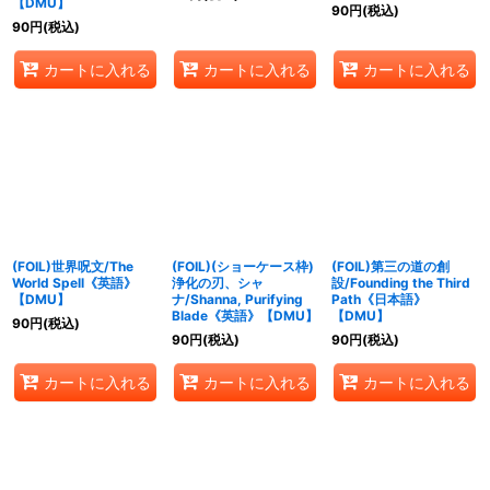
【DMU】
90
円
(税込)
90
円
(税込)
カートに入れる
カートに入れる
カートに入れる
(FOIL)世界呪文/The
(FOIL)(ショーケース枠)
(FOIL)第三の道の創
World Spell《英語》
浄化の刃、シャ
設/Founding the Third
【DMU】
ナ/Shanna, Purifying
Path《日本語》
Blade《英語》【DMU】
【DMU】
90
円
(税込)
90
円
(税込)
90
円
(税込)
カートに入れる
カートに入れる
カートに入れる