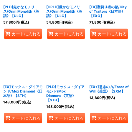
[PLD]厳かなモノリ
[HPLD]厳かなモノリ
[EX]裏切り者の都/City
ス/Grim Monolith《英
ス/Grim Monolith《英
of Traitors《日本語》
語》【ULG】
語》【ULG】
【EXO】
57,800
円
(税込)
54,800
円
(税込)
71,800
円
(税込)
カートに入れる
カートに入れる
カートに入れる
[EX]モックス・ダイアモ
[PLD]モックス・ダイア
[EX+]意志の力/Force of
ンド/Mox Diamond《日
モンド/Mox
Will《英語》【2XM】
本語》【STH】
Diamond《英語》
13,800
円
(税込)
【STH】
148,000
円
(税込)
148,000
円
(税込)
カートに入れる
カートに入れる
カートに入れる