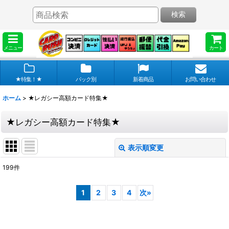
検索
メニュー
カート
★特集！★
パック別
新着商品
お問い合わせ
ホーム
>
★レガシー高額カード特集★
★レガシー高額カード特集★
表示順変更
閉じる
199
件
表示数
:
1
2
3
4
次
»
在庫あり
並び順
: