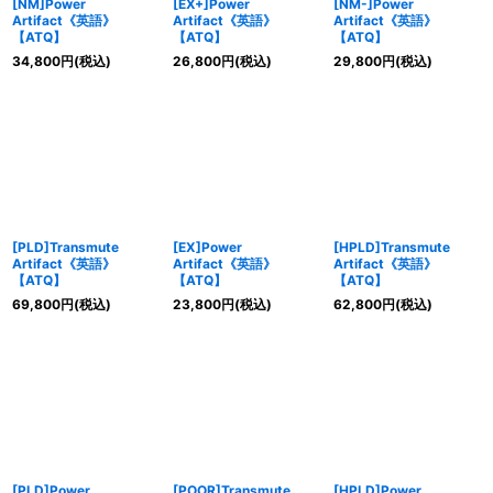
[NM]Power
[EX+]Power
[NM-]Power
Artifact《英語》
Artifact《英語》
Artifact《英語》
【ATQ】
【ATQ】
【ATQ】
34,800
円
(税込)
26,800
円
(税込)
29,800
円
(税込)
[PLD]Transmute
[EX]Power
[HPLD]Transmute
Artifact《英語》
Artifact《英語》
Artifact《英語》
【ATQ】
【ATQ】
【ATQ】
69,800
円
(税込)
23,800
円
(税込)
62,800
円
(税込)
[PLD]Power
[POOR]Transmute
[HPLD]Power