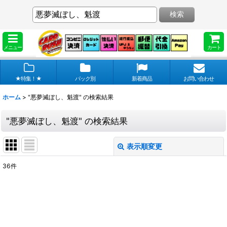
検索
メニュー
カート
★特集！★
パック別
新着商品
お問い合わせ
ホーム
>
"悪夢滅ぼし、魁渡"
の
検索結果
"悪夢滅ぼし、魁渡"
の
検索結果
表示順変更
閉じる
36
件
商品検索
:
表示数
:
在庫あり