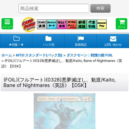
検索
メニュー
カート
★特集！★
パック別
新着商品
お問い合わせ
ホーム
>
MTG:スタンダード(パック別)
>
ダスクモーン：戦慄の館 FOIL
>
(FOIL)(フルアート)(0328)悪夢滅ぼし、魁渡/Kaito, Bane of Nightmares《英
語》【DSK】
(FOIL)(フルアート)(0328)悪夢滅ぼし、魁渡/Kaito,
Bane of Nightmares《英語》【DSK】