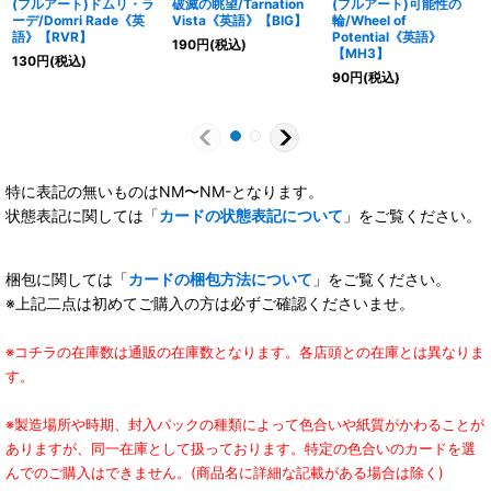
(フルアート)ドムリ・ラ
破滅の眺望/Tarnation
(フルアート)可能性の
ーデ/Domri Rade《英
Vista《英語》【BIG】
輪/Wheel of
語》【RVR】
Potential《英語》
190
円
(税込)
【MH3】
130
円
(税込)
90
円
(税込)
特に表記の無いものはNM〜NM-となります。
状態表記に関しては「
カードの状態表記について
」をご覧ください。
梱包に関しては「
カードの梱包方法について
」をご覧ください。
※上記二点は初めてご購入の方は必ずご確認くださいませ。
※コチラの在庫数は通販の在庫数となります。各店頭との在庫とは異なりま
す。
※製造場所や時期、封入パックの種類によって色合いや紙質がかわることが
ありますが、同一在庫として扱っております。特定の色合いのカードを選
んでのご購入はできません。(商品名に詳細な記載がある場合は除く)