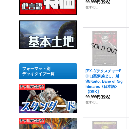
99,999円
(税込)
在庫なし
フォーマット別
[EX+](テクスチャーF
デッキタイプ一覧
OIL)
悪夢滅ぼし、魁
渡
/Kaito, Bane of Nig
htmares《日本語》
【DSK】
99,999円
(税込)
在庫なし