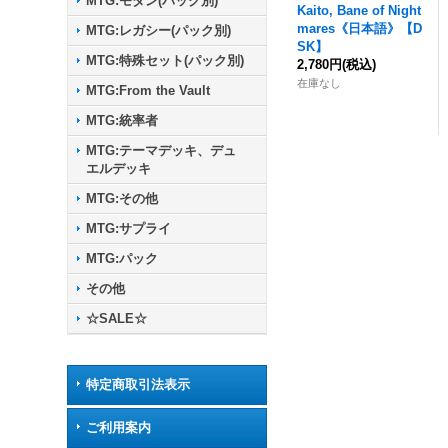
MTG:モダン(パック別)
Kaito, Bane of Night
mares《日本語》【D
MTG:レガシー(パック別)
SK】
MTG:特殊セット(パック別)
2,780円
(税込)
在庫なし
MTG:From the Vault
MTG:統率者
MTG:テーマデッキ、デュ
エルデッキ
MTG:その他
MTG:サプライ
MTG:パック
その他
☆SALE☆
特定商取引法表示
ご利用案内