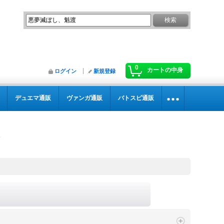
0
カートの中身
ログイン
新規登録
デュエマ通販
ヴァンガ通販
バトスピ通販