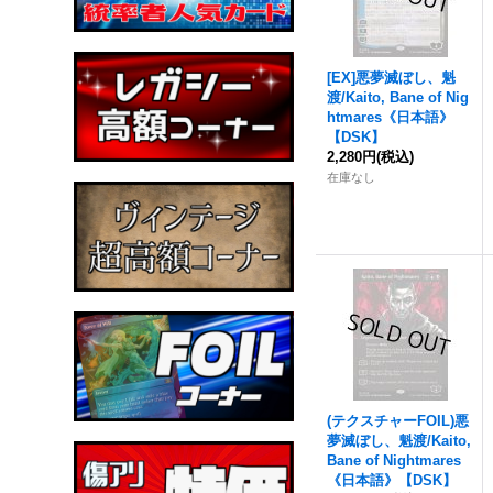
[EX]
悪夢滅ぼし、魁
渡
/Kaito, Bane of Nig
htmares《日本語》
【DSK】
2,280円
(税込)
在庫なし
(テクスチャーFOIL)
悪
夢滅ぼし、魁渡
/Kaito,
Bane of Nightmares
《日本語》【DSK】