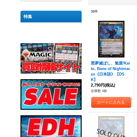
36
件
特集
悪夢滅ぼし、魁渡
/Kai
to, Bane of Nightmar
es《日本語》【DS
K】
2,790円
(税込)
在庫数 4枚