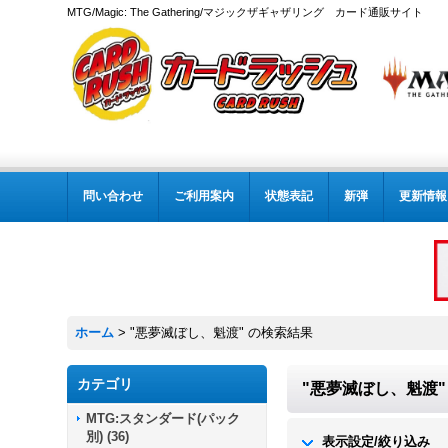
MTG/Magic: The Gathering/マジックザギャザリング カード通販サイト
問い合わせ
ご利用案内
状態表記
新弾
更新情報
ホーム
>
"悪夢滅ぼし、魁渡"
の
検索結果
カテゴリ
"悪夢滅ぼし、魁渡"
MTG:スタンダード(パック
別)
(
36
)
表示設定/絞り込み