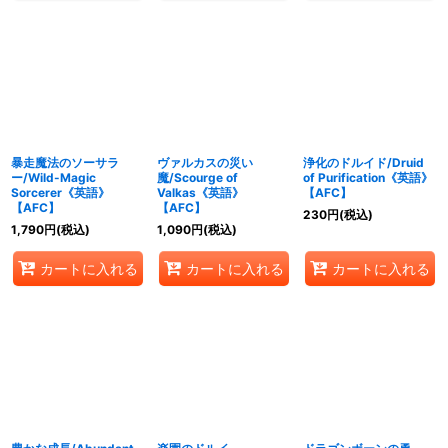
暴走魔法のソーサラ
ヴァルカスの災い
浄化のドルイド/Druid
ー/Wild-Magic
魔/Scourge of
of Purification《英語》
Sorcerer《英語》
Valkas《英語》
【AFC】
【AFC】
【AFC】
230
円
(税込)
1,790
円
(税込)
1,090
円
(税込)
カートに入れる
カートに入れる
カートに入れる