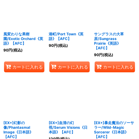
風変わりな果樹
港町/Port Town《英
サングラスの大草
園/Exotic Orchard《英
語》【AFC】
原/Sungrass
語》【AFC】
Prairie《英語》
90
円
(税込)
【AFC】
90
円
(税込)
90
円
(税込)
カートに入れる
カートに入れる
カートに入れる
[EX+]幻影の
[EX+]血清の幻
[EX+]暴走魔法のソーサ
像/Phantasmal
視/Serum Visions《日
ラー/Wild-Magic
Image《日本語》
本語》【AFC】
Sorcerer《日本語》
【AFC】
【AFC】
120
円
(税込)