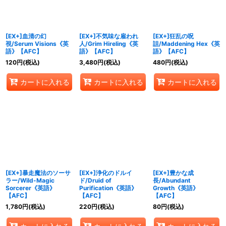
[EX+]血清の幻
[EX+]不気味な雇われ
[EX+]狂乱の呪
視/Serum Visions《英
人/Grim Hireling《英
詛/Maddening Hex《英
語》【AFC】
語》【AFC】
語》【AFC】
120
円
(税込)
3,480
円
(税込)
480
円
(税込)
カートに入れる
カートに入れる
カートに入れる
[EX+]暴走魔法のソーサ
[EX+]浄化のドルイ
[EX+]豊かな成
ラー/Wild-Magic
ド/Druid of
長/Abundant
Sorcerer《英語》
Purification《英語》
Growth《英語》
【AFC】
【AFC】
【AFC】
1,780
円
(税込)
220
円
(税込)
80
円
(税込)