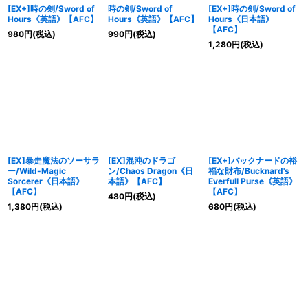
[EX+]時の剣/Sword of
時の剣/Sword of
[EX+]時の剣/Sword of
Hours《英語》【AFC】
Hours《英語》【AFC】
Hours《日本語》
【AFC】
980
円
(税込)
990
円
(税込)
1,280
円
(税込)
[EX]暴走魔法のソーサラ
[EX]混沌のドラゴ
[EX+]バックナードの裕
ー/Wild-Magic
ン/Chaos Dragon《日
福な財布/Bucknard's
Sorcerer《日本語》
本語》【AFC】
Everfull Purse《英語》
【AFC】
【AFC】
480
円
(税込)
1,380
円
(税込)
680
円
(税込)