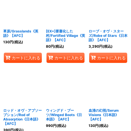
絞り込む
草原/Grasslands《英
[EX+]要塞化した
ローブ・オヴ・スター
語》【AFC】
村/Fortified Village《英
ズ/Robe of Stars《日本
語》【AFC】
語》【AFC】
130
円
(税込)
80
円
(税込)
3,290
円
(税込)
カートに入れる
カートに入れる
カートに入れる
ロッド・オヴ・アブソー
ウィングド・ブー
血清の幻視/Serum
プション/Rod of
ツ/Winged Boots《日
Visions《日本語》
Absorption《日本語》
本語》【AFC】
【AFC】
【AFC】
990
円
(税込)
130
円
(税込)
390
円
(税込)