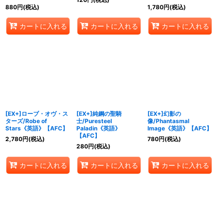
880
円
(税込)
1,780
円
(税込)
カートに入れる
カートに入れる
カートに入れる
[EX+]ローブ・オヴ・ス
[EX+]純鋼の聖騎
[EX+]幻影の
ターズ/Robe of
士/Puresteel
像/Phantasmal
Stars《英語》【AFC】
Paladin《英語》
Image《英語》【AFC】
【AFC】
2,780
円
(税込)
780
円
(税込)
280
円
(税込)
カートに入れる
カートに入れる
カートに入れる