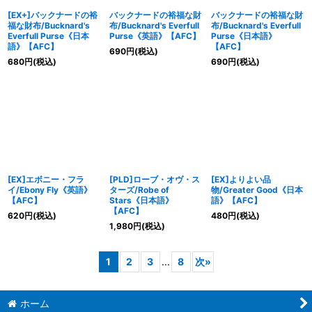
[EX+]バックナードの裕
バックナードの裕福な財
バックナードの裕福な財
福な財布/Bucknard's
布/Bucknard's Everfull
布/Bucknard's Everfull
Everfull Purse《日本
Purse《英語》【AFC】
Purse《日本語》
語》【AFC】
【AFC】
690
円
(税込)
680
円
(税込)
690
円
(税込)
[EX]エボニー・フラ
[PLD]ローブ・オヴ・ス
[EX]よりよい品
イ/Ebony Fly《英語》
ターズ/Robe of
物/Greater Good《日本
【AFC】
Stars《日本語》
語》【AFC】
【AFC】
620
円
(税込)
480
円
(税込)
1,980
円
(税込)
1
2
3
...
8
次
»
ホーム