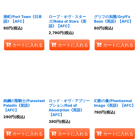
港町/Port Town《日本
ローブ・オヴ・スター
グリフの加護/Gryff's
語》【AFC】
ズ/Robe of Stars《英
Boon《英語》【AFC】
語》【AFC】
90
円
(税込)
60
円
(税込)
2,790
円
(税込)
カートに入れる
カートに入れる
カートに入れる
純鋼の聖騎士/Puresteel
ロッド・オヴ・アブソー
幻影の像/Phantasmal
Paladin《英語》
プション/Rod of
Image《英語》【AFC】
【AFC】
Absorption《英語》
790
円
(税込)
【AFC】
290
円
(税込)
390
円
(税込)
カートに入れる
カートに入れる
カートに入れる