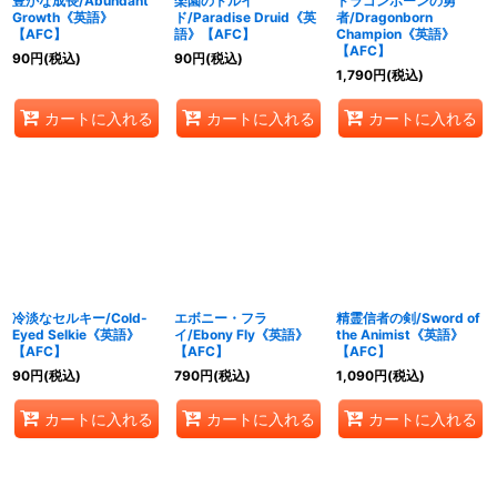
豊かな成長/Abundant
楽園のドルイ
ドラゴンボーンの勇
Growth《英語》
ド/Paradise Druid《英
者/Dragonborn
【AFC】
語》【AFC】
Champion《英語》
【AFC】
90
円
(税込)
90
円
(税込)
1,790
円
(税込)
カートに入れる
カートに入れる
カートに入れる
冷淡なセルキー/Cold-
エボニー・フラ
精霊信者の剣/Sword of
Eyed Selkie《英語》
イ/Ebony Fly《英語》
the Animist《英語》
【AFC】
【AFC】
【AFC】
90
円
(税込)
790
円
(税込)
1,090
円
(税込)
カートに入れる
カートに入れる
カートに入れる