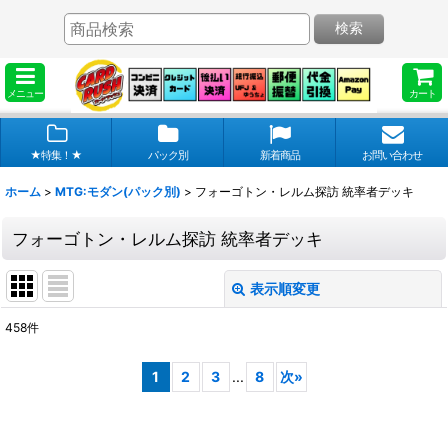
検索
メニュー
カート
★特集！★
パック別
新着商品
お問い合わせ
ホーム
>
MTG:モダン(パック別)
>
フォーゴトン・レルム探訪 統率者デッキ
フォーゴトン・レルム探訪 統率者デッキ
表示順変更
閉じる
458
件
表示数
:
1
2
3
...
8
次
»
在庫あり
並び順
: