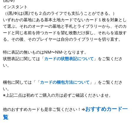
(黒/Φ)
インスタント
（(黒/Φ)は(黒)でも２点のライフでも支払うことができる。）
いずれかの墓地にある基本土地カードでないカード１枚を対象とし
て選ぶ。それのオーナーの墓地と手札とライブラリーから、そのカ
ードと同じ名前を持つカードを望む枚数だけ探し、それらを追放す
る。その後、そのプレイヤーは自分のライブラリーを切り直す。
特に表記の無いものはNM〜NM-となります。
状態表記に関しては「
カードの状態表記について
」をご覧くださ
い。
梱包に関しては「「
カードの梱包方法について
」」をご覧くださ
い。
※上記二点は初めてご購入の方は必ずご確認くださいませ。
おすすめカード一
他のおすすめカードも是非ご覧ください！⇒
覧
111058693001