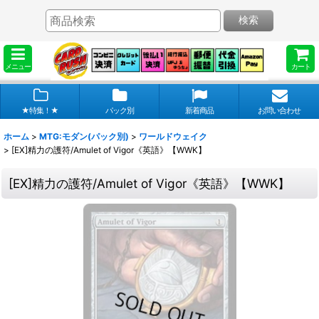
検索
メニュー
カート
★特集！★
パック別
新着商品
お問い合わせ
ホーム
>
MTG:モダン(パック別)
>
ワールドウェイク
>
[EX]精力の護符/Amulet of Vigor《英語》【WWK】
[EX]精力の護符/Amulet of Vigor《英語》【WWK】