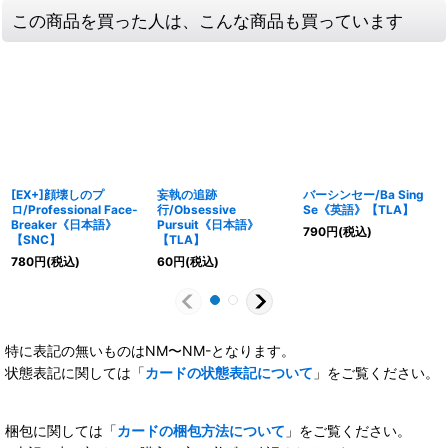
この商品を買った人は、こんな商品も買っています
[EX+]顔壊しのプ
妄執の追跡
バーシンセー/Ba Sing
ロ/Professional Face-
行/Obsessive
Se《英語》【TLA】
Breaker《日本語》
Pursuit《日本語》
790
円
(税込)
【SNC】
【TLA】
780
円
(税込)
60
円
(税込)
特に表記の無いものはNM〜NM-となります。
状態表記に関しては「
カードの状態表記について
」をご覧ください。
梱包に関しては「
カードの梱包方法について
」をご覧ください。