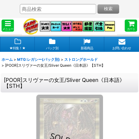
検索
メニュー
カート
★特集！★
パック別
新着商品
お問い合わせ
ホーム
>
MTG:レガシー(パック別)
>
ストロングホールド
>
[POOR]スリヴァーの女王/Sliver Queen《日本語》【STH】
[POOR]スリヴァーの女王/Sliver Queen《日本語》
【STH】