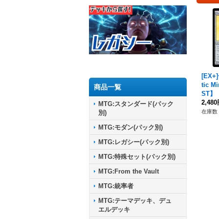
[EX+
tic 
商品一覧
ST】
2,48
MTG:スタンダード(パック
在庫数 
別)
MTG:モダン(パック別)
MTG:レガシー(パック別)
MTG:特殊セット(パック別)
MTG:From the Vault
MTG:統率者
MTG:テーマデッキ、デュ
エルデッキ