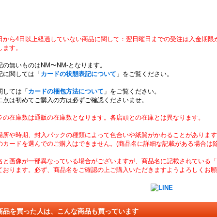
日から4日以上経過していない商品に関して：翌日曜日までの受注は入金期限
します。
記の無いものはNM〜NM-となります。
記に関しては「
カードの状態表記について
」をご覧ください。
関しては「
カードの梱包方法について
」をご覧ください。
二点は初めてご購入の方は必ずご確認くださいませ。
ラの在庫数は通販の在庫数となります。各店頭との在庫とは異なります。
場所や時期、封入パックの種類によって色合いや紙質がかわることがあります
のカードを選んでのご購入はできません。(商品名に詳細な記載がある場合は除
名と画像が一部異なっている場合がございますが、商品名に記載されている「
ております。必ず、商品名をご確認の上ご購入いただきますようよろしくお願
商品を買った人は、こんな商品も買っています