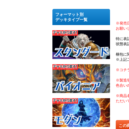
フォーマット別
デッキタイプ一覧
※発売
お願い
特に表
状態表
梱包に
※上記
※コチ
※製造
色合い
※商品
ただい
この