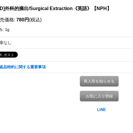
LD]外科的摘出/Surgical Extraction《英語》【NPH】
売価格
:
780円
(税込)
み
:
1g
庫なし
返品特約に関する重要事項
再入荷を知らせる
お気に入り登録