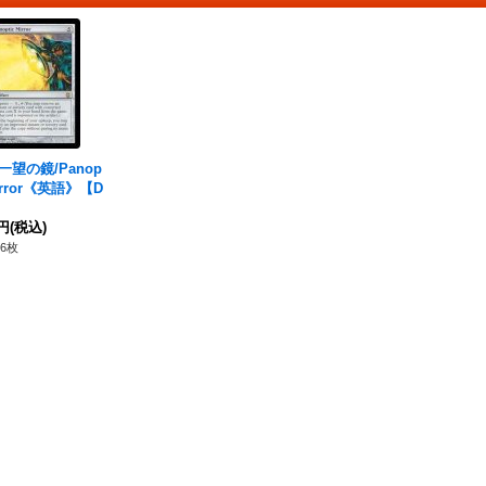
]一望の鏡/Panop
Mirror《英語》【D
0円
(税込)
6枚