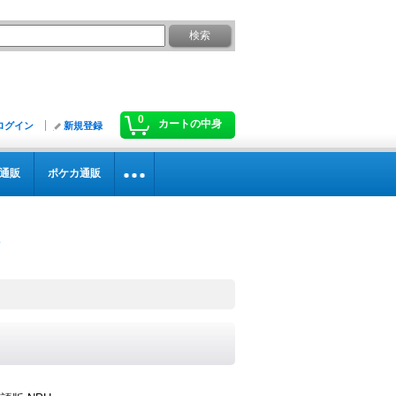
0
カートの中身
ログイン
新規登録
通販
ポケカ通販