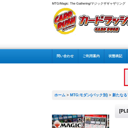
MTG/Magic: The Gathering/マジックザギャザ
問い合わせ
ご利用案内
状態表記
ホーム
>
MTG:モダン(パック別)
>
新たなる
[PL