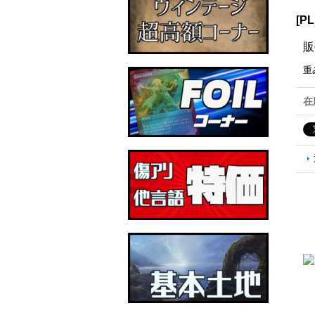
[P
販
重
在