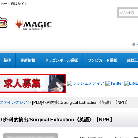
リング カード通販サイト
新弾
更新情報
ドラゴンボール通販
ワンピカード通販
遊戯王
ファイレクシア
>
[PLD]外科的摘出/Surgical Extraction《英語》【NPH】
D]外科的摘出/Surgical Extraction《英語》【NPH】