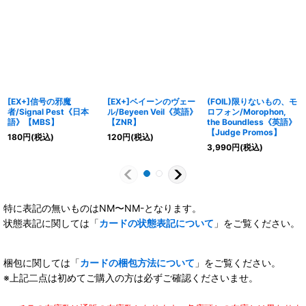
[EX+]信号の邪魔
[EX+]ベイーンのヴェー
(FOIL)限りないもの、モ
者/Signal Pest《日本
ル/Beyeen Veil《英語》
ロフォン/Morophon,
語》【MBS】
【ZNR】
the Boundless《英語》
【Judge Promos】
180
円
(税込)
120
円
(税込)
3,990
円
(税込)
特に表記の無いものはNM〜NM-となります。
状態表記に関しては「
カードの状態表記について
」をご覧ください。
梱包に関しては「
カードの梱包方法について
」をご覧ください。
※上記二点は初めてご購入の方は必ずご確認くださいませ。