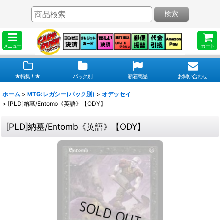
検索
メニュー
カート
★特集！★
パック別
新着商品
お問い合わせ
ホーム
>
MTG:レガシー(パック別)
>
オデッセイ
>
[PLD]納墓/Entomb《英語》【ODY】
[PLD]納墓/Entomb《英語》【ODY】