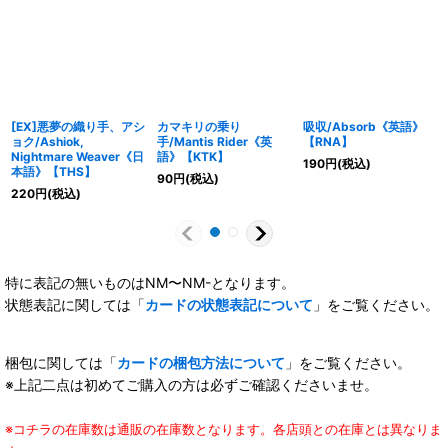
[EX]悪夢の織り手、アシ
カマキリの乗り
吸収/Absorb《英語》
ョク/Ashiok,
手/Mantis Rider《英
【RNA】
Nightmare Weaver《日
語》【KTK】
190
円
(税込)
本語》【THS】
90
円
(税込)
220
円
(税込)
特に表記の無いものはNM〜NM-となります。
状態表記に関しては「
カードの状態表記について
」をご覧ください。
梱包に関しては「
カードの梱包方法について
」をご覧ください。
※上記二点は初めてご購入の方は必ずご確認くださいませ。
※コチラの在庫数は通販の在庫数となります。各店頭との在庫とは異なりま