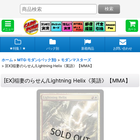
検索
メニュー
カート
★特集！★
パック別
新着商品
お問い合わせ
ホーム
>
MTG:モダン(パック別)
>
モダンマスターズ
>
[EX]稲妻のらせん/Lightning Helix《英語》【MMA】
[EX]稲妻のらせん/Lightning Helix《英語》【MMA】