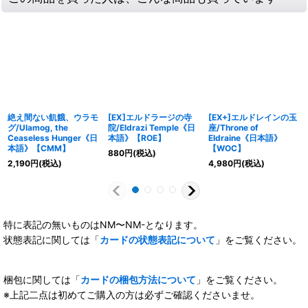
絶え間ない飢餓、ウラモ
[EX]エルドラージの寺
[EX+]エルドレインの玉
グ/Ulamog, the
院/Eldrazi Temple《日
座/Throne of
Ceaseless Hunger《日
本語》【ROE】
Eldraine《日本語》
本語》【CMM】
【WOC】
880
円
(税込)
2,190
円
(税込)
4,980
円
(税込)
特に表記の無いものはNM〜NM-となります。
状態表記に関しては「
カードの状態表記について
」をご覧ください。
梱包に関しては「
カードの梱包方法について
」をご覧ください。
※上記二点は初めてご購入の方は必ずご確認くださいませ。