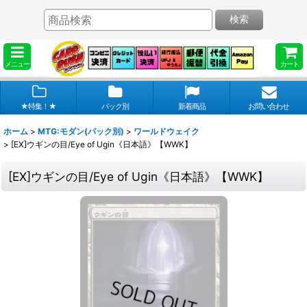
検索
メニュー
カート
★特集！★
パック別
新着商品
お問い合わせ
ホーム
>
MTG:モダン(パック別)
>
ワールドウェイク
>
[EX]ウギンの目/Eye of Ugin《日本語》【WWK】
[EX]ウギンの目/Eye of Ugin《日本語》【WWK】