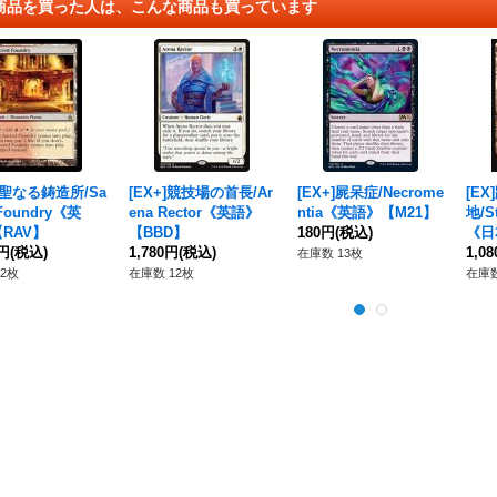
商品を買った人は、こんな商品も買っています
D]聖なる鋳造所/Sa
[EX+]競技場の首長/Ar
[EX+]屍呆症/Necrome
[E
 Foundry《英
ena Rector《英語》
ntia《英語》【M21】
地/S
RAV】
【BBD】
180円
(税込)
《日
0円
(税込)
1,780円
(税込)
1,0
在庫数 13枚
2枚
在庫数 12枚
在庫数