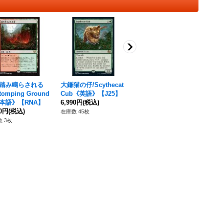
X]踏み鳴らされる
大鎌猫の仔/Scythecat
[EX+]戦前の正装/Pre-
tomping Ground
Cub《英語》【J25】
War Formalwear《英
本語》【RNA】
6,990円
(税込)
語》【PIP】
80円
(税込)
980円
(税込)
在庫数 45枚
 3枚
在庫数 54枚