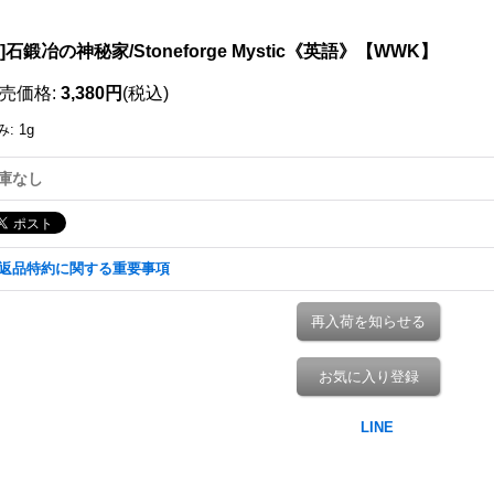
111038118001
X]石鍛冶の神秘家/Stoneforge Mystic《英語》【WWK】
売価格
:
3,380円
(税込)
み
:
1g
庫なし
返品特約に関する重要事項
再入荷を知らせる
お気に入り登録