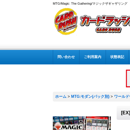
MTG/Magic: The Gathering/マジックザギャザ
問い合わせ
ご利用案内
状態表記
ホーム
>
MTG:モダン(パック別)
>
ワールド
[E