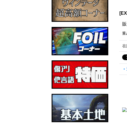
[E
販
重
在