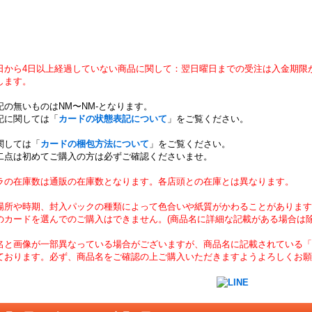
日から4日以上経過していない商品に関して：翌日曜日までの受注は入金期限
します。
記の無いものはNM〜NM-となります。
記に関しては「
カードの状態表記について
」をご覧ください。
関しては「
カードの梱包方法について
」をご覧ください。
二点は初めてご購入の方は必ずご確認くださいませ。
ラの在庫数は通販の在庫数となります。各店頭との在庫とは異なります。
場所や時期、封入パックの種類によって色合いや紙質がかわることがあります
のカードを選んでのご購入はできません。(商品名に詳細な記載がある場合は除
名と画像が一部異なっている場合がございますが、商品名に記載されている「
ております。必ず、商品名をご確認の上ご購入いただきますようよろしくお願