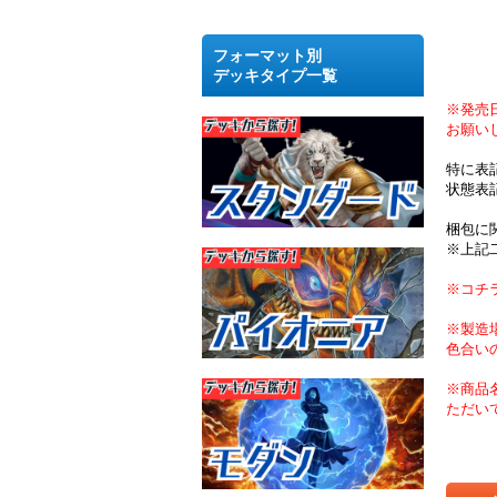
フォーマット別
デッキタイプ一覧
※発売
お願い
特に表
状態表
梱包に
※上記
※コチ
※製造
色合い
※商品
ただい