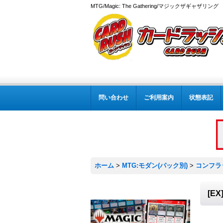
MTG/Magic: The Gathering/マジックザギャザ
問い合わせ
ご利用案内
状態表記
ホーム
>
MTG:モダン(パック別)
>
コンフラ
[EX