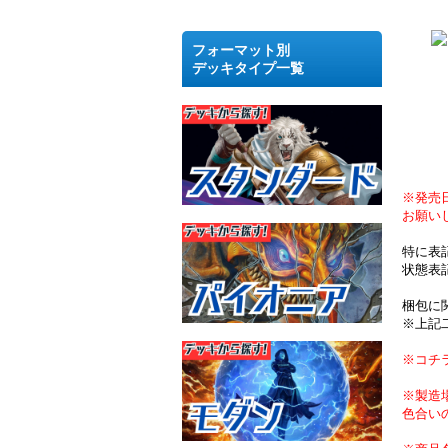
フォーマット別
デッキタイプ一覧
※発売
お願い
特に表
状態表
梱包に
※上記
※コチ
※製造
色合い