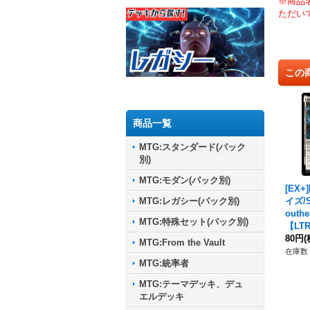
※商品
ただい
この
商品一覧
MTG:スタンダード(パック
別)
MTG:モダン(パック別)
[EX
イズ/S
MTG:レガシー(パック別)
outh
MTG:特殊セット(パック別)
【LT
80円
(
MTG:From the Vault
在庫数 
MTG:統率者
MTG:テーマデッキ、デュ
エルデッキ