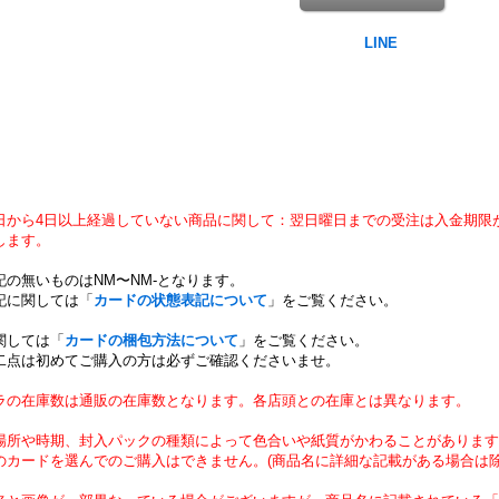
日から4日以上経過していない商品に関して：翌日曜日までの受注は入金期限
します。
記の無いものはNM〜NM-となります。
記に関しては「
カードの状態表記について
」をご覧ください。
関しては「
カードの梱包方法について
」をご覧ください。
二点は初めてご購入の方は必ずご確認くださいませ。
ラの在庫数は通販の在庫数となります。各店頭との在庫とは異なります。
場所や時期、封入パックの種類によって色合いや紙質がかわることがあります
のカードを選んでのご購入はできません。(商品名に詳細な記載がある場合は除