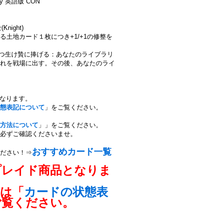
ary 英語版 CON
night)
土地カード１枚につき+1/+1の修整を
ins)を１つ生け贄に捧げる：あなたのライブラリ
れを戦場に出す。その後、あなたのライ
となります。
態表記について
」をご覧ください。
方法について
」」をご覧ください。
必ずご確認くださいませ。
おすすめカード一覧
ださい！⇒
プレイド商品となりま
ては「
カードの状態表
ご覧ください。