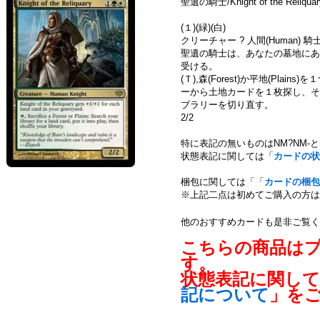
聖遺の騎士/Knight of the Reliqu
(１)(緑)(白)
クリーチャー ? 人間(Human) 騎士(K
聖遺の騎士は、あなたの墓地にある
受ける。
(Ｔ),森(Forest)か平地(Pla
ーから土地カードを１枚探し、そ
ブラリーを切り直す。
2/2
特に表記の無いものはNM?NM-
状態表記に関しては「
カードの状
梱包に関しては「「
カードの梱包
※上記二点は初めてご購入の方は
他のおすすめカードも是非ご覧く
こちらの商品は
す。
状態表記に関し
記について
」を