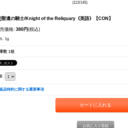
(113/145)
111035347001
X]聖遺の騎士/Knight of the Reliquary《英語》【CON】
売価格
:
380円
(税込)
み
:
1g
庫数 1枚
量
:
返品特約に関する重要事項
お気に入り登録