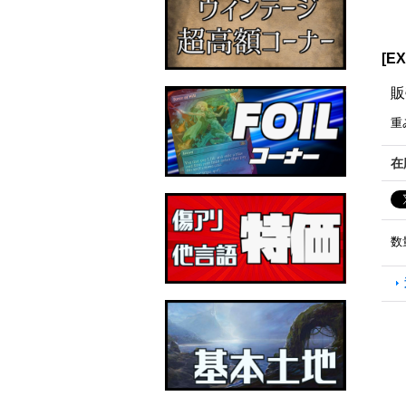
[E
販
重
在
数