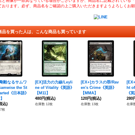
名と画像が一部異なっている場合がございますが、商品名に記載されている「
ております。必ず、商品名をご確認の上ご購入いただきますようよろしくお願
商品を買った人は、こんな商品も買っています
+]剛毅なるサムワ
[EX]活力の力線/Leyli
[EX+]カラスの罪/Rav
[EX
amwise the St
ne of Vitality《英語》
en's Crime《英語》
ht o
earted《日本語》
【M11】
【MMA】
《英
R】
480円
(税込)
120円
(税込)
280
税込)
在庫数 12枚
在庫数 13枚
在庫数
7枚