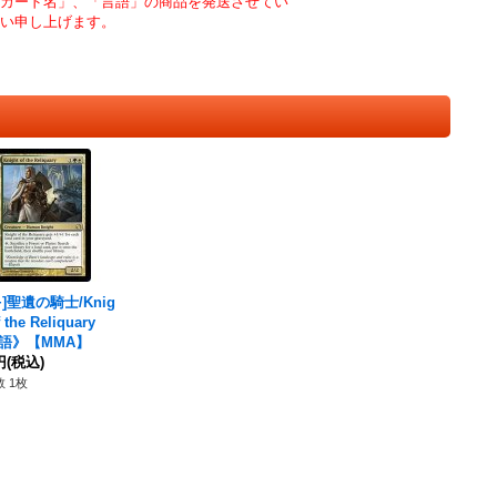
カード名」、「言語」の商品を発送させてい
い申し上げます。
+]聖遺の騎士/Knig
f the Reliquary
語》【MMA】
円
(税込)
 1枚