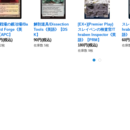
+]戦場の鍛冶場/Ba
解剖道具/Dissection
[EX+](Premier Play)
スレ
ield Forge《英
Tools《英語》【DS
スレイベンの検査官/T
hra
APC】
K】
hraben Inspector《英
語》
0円
(税込)
90円
(税込)
語》【PRM】
60円
180円
(税込)
2枚
在庫数 5枚
在庫数
在庫数 9枚