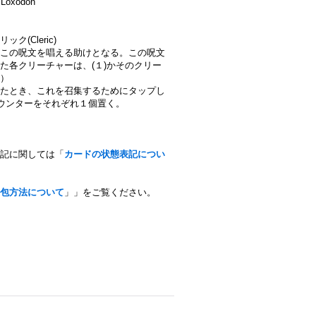
oxodon
ック(Cleric)
この呪文を唱える助けとなる。この呪文
た各クリーチャーは、(１)かそのクリー
）
たとき、これを召集するためにタップし
カウンターをそれぞれ１個置く。
表記に関しては「
カードの状態表記につい
包方法について
」」をご覧ください。