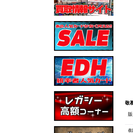
敬慕
販
在