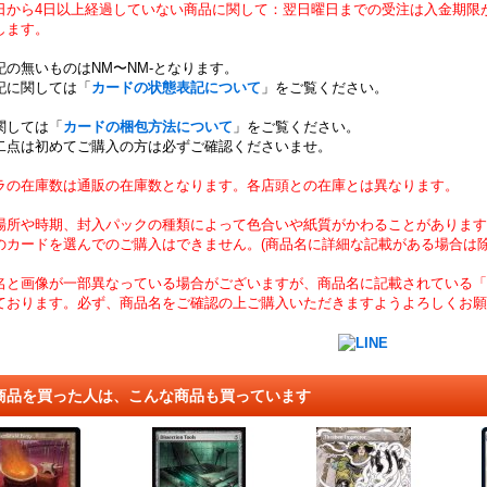
日から4日以上経過していない商品に関して：翌日曜日までの受注は入金期限
します。
記の無いものはNM〜NM-となります。
記に関しては「
カードの状態表記について
」をご覧ください。
関しては「
カードの梱包方法について
」をご覧ください。
二点は初めてご購入の方は必ずご確認くださいませ。
ラの在庫数は通販の在庫数となります。各店頭との在庫とは異なります。
場所や時期、封入パックの種類によって色合いや紙質がかわることがあります
のカードを選んでのご購入はできません。(商品名に詳細な記載がある場合は除
名と画像が一部異なっている場合がございますが、商品名に記載されている「
ております。必ず、商品名をご確認の上ご購入いただきますようよろしくお願
商品を買った人は、こんな商品も買っています