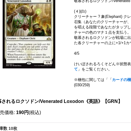
敬慕されるロクソドン/Venerated L
(４)(白)
クリーチャー ? 象(Elephant) クレリ
召集（あなたのクリーチャーが、
を唱える段階であなたがタップし
チャーの色のマナ１点を支払う。
敬慕されるロクソドンが戦場に出
た各クリーチャーの上に+1/+1
4/5
けいぼされるろくそどん※状態
て
」をご覧ください。
※梱包に関しては「「
カードの梱
(030/259)
111014287001
されるロクソドン/Venerated Loxodon《英語》【GRN】
売価格
:
190円
(税込)
庫数 10枚