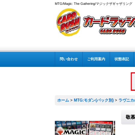
MTG/Magic: The Gathering/マジックザギャザ
問い合わせ
ご利用案内
状態表記
ホーム
>
MTG:モダン(パック別)
>
ラヴニカ
敬慕