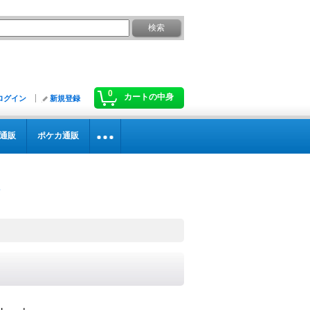
0
カートの中身
ログイン
新規登録
通販
ポケカ通販