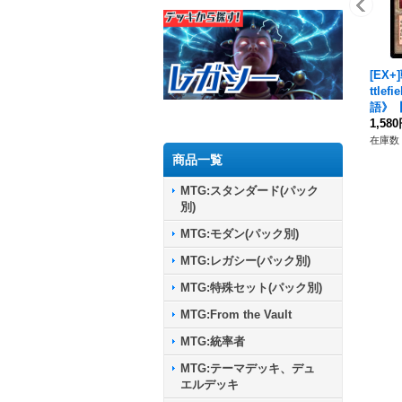
[EX
ttlef
語》【
1,58
在庫数 
商品一覧
MTG:スタンダード(パック
別)
MTG:モダン(パック別)
MTG:レガシー(パック別)
MTG:特殊セット(パック別)
MTG:From the Vault
MTG:統率者
MTG:テーマデッキ、デュ
エルデッキ