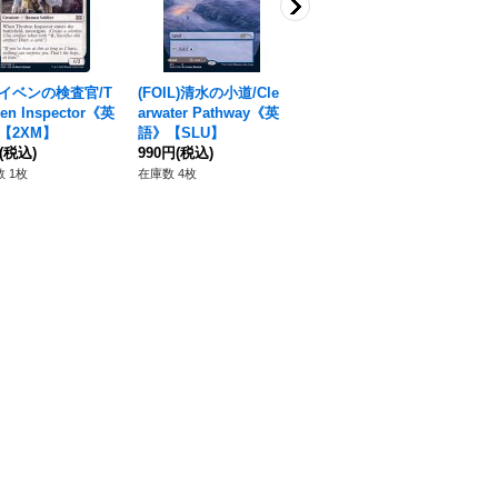
イベンの検査官/T
(FOIL)清水の小道/Cle
(旧枠仕様)巣穴からの
ben Inspector《英
arwater Pathway《英
総出/Empty the Warr
【2XM】
語》【SLU】
ens《日本語》【DM
(税込)
990円
(税込)
R】
90円
(税込)
 1枚
在庫数 4枚
在庫数 56枚