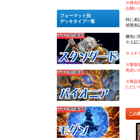
※発売
お願い
フォーマット別
特に表
デッキタイプ一覧
状態表
梱包に
※上記
※コチ
※製造
色合い
※商品
ただい
この