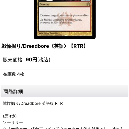
戦慄掘り/Dreadbore《英語》【RTR】
販売価格
:
90
円
(税込)
在庫数 4枚
商品詳細
戦慄掘り/Dreadbore 英語版 RTR
(黒)(赤)
ソーサリー
クリーチャー１体かプレインズウォーカー１体を対象とし、それを