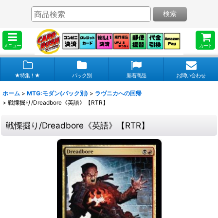
検索
メニュー
カート
★特集！★
パック別
新着商品
お問い合わせ
ホーム
>
MTG:モダン(パック別)
>
ラヴニカへの回帰
>
戦慄掘り/Dreadbore《英語》【RTR】
戦慄掘り/Dreadbore《英語》【RTR】