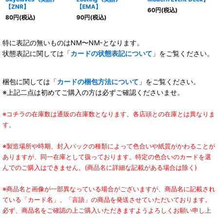
【ZNR】
【EMA】
60
円
(税込)
80
円
(税込)
90
円
(税込)
特に表記の無いものはNM〜NM-となります。
状態表記に関しては「
カードの状態表記について
」をご覧ください。
梱包に関しては「
カードの梱包方法について
」をご覧ください。
※上記二点は初めてご購入の方は必ずご確認くださいませ。
※コチラの在庫数は通販の在庫数となります。各店頭との在庫とは異なりま
す。
※製造場所や時期、封入パックの種類によって色合いや紙質がかわることが
ありますが、同一在庫として扱っております。特定の色合いのカードを選
んでのご購入はできません。(商品名に詳細な記載がある場合は除く)
※商品名と画像が一部異なっている場合がございますが、商品名に記載され
ている「カード名」、「言語」の商品を発送させていただいております。
必ず、商品名をご確認の上ご購入いただきますようよろしくお願い申し上