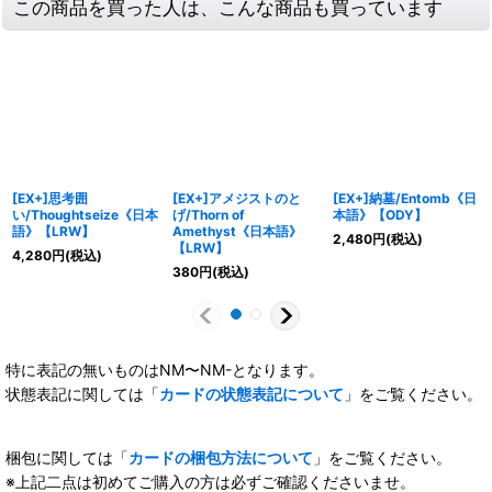
この商品を買った人は、こんな商品も買っています
[EX+]思考囲
[EX+]アメジストのと
[EX+]納墓/Entomb《日
い/Thoughtseize《日本
げ/Thorn of
本語》【ODY】
語》【LRW】
Amethyst《日本語》
2,480
円
(税込)
【LRW】
4,280
円
(税込)
380
円
(税込)
特に表記の無いものはNM〜NM-となります。
状態表記に関しては「
カードの状態表記について
」をご覧ください。
梱包に関しては「
カードの梱包方法について
」をご覧ください。
※上記二点は初めてご購入の方は必ずご確認くださいませ。