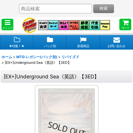
検索
メニュー
カート
★特集！★
パック別
新着商品
お問い合わせ
ホーム
>
MTG:レガシー(パック別)
>
リバイズド
>
[EX+]Underground Sea《英語》【3ED】
[EX+]Underground Sea《英語》【3ED】