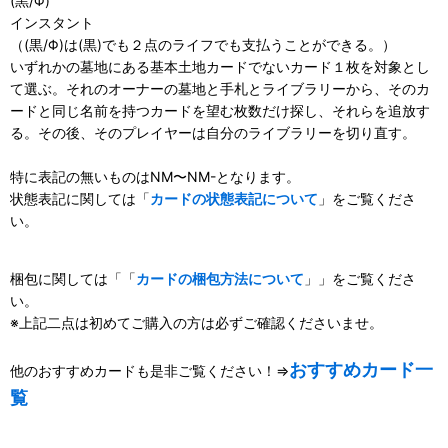
(黒/Φ)
インスタント
（(黒/Φ)は(黒)でも２点のライフでも支払うことができる。）
いずれかの墓地にある基本土地カードでないカード１枚を対象とし
て選ぶ。それのオーナーの墓地と手札とライブラリーから、そのカ
ードと同じ名前を持つカードを望む枚数だけ探し、それらを追放す
る。その後、そのプレイヤーは自分のライブラリーを切り直す。
特に表記の無いものはNM〜NM-となります。
状態表記に関しては「
カードの状態表記について
」をご覧くださ
い。
梱包に関しては「「
カードの梱包方法について
」」をご覧くださ
い。
※上記二点は初めてご購入の方は必ずご確認くださいませ。
おすすめカード一
他のおすすめカードも是非ご覧ください！⇒
覧
111092230001