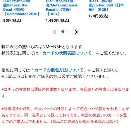
[EX+]死者への嘆
[EX+]変化の狂信
[EX+]二股の稲
願/Entreat the
者/Metamorphosis
妻/Forked Bolt《日本
Dead《英語》
Fanatic《英語》
語》【ROE】
【Commander 2018】
【DSC】
120
円
(税込)
80
円
(税込)
1,480
円
(税込)
特に表記の無いものはNM〜NM-となります。
状態表記に関しては「
カードの状態表記について
」をご覧ください。
梱包に関しては「
カードの梱包方法について
」をご覧ください。
※上記二点は初めてご購入の方は必ずご確認くださいませ。
※コチラの在庫数は通販の在庫数となります。各店頭との在庫とは異なりま
す。
※製造場所や時期、封入パックの種類によって色合いや紙質がかわることが
ありますが、同一在庫として扱っております。特定の色合いのカードを選
んでのご購入はできません。(商品名に詳細な記載がある場合は除く)