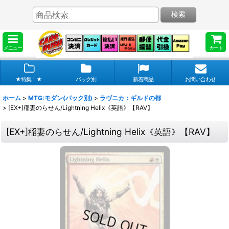
検索
メニュー
カート
★特集！★
パック別
新着商品
お問い合わせ
ホーム
>
MTG:モダン(パック別)
>
ラヴニカ：ギルドの都
>
[EX+]稲妻のらせん/Lightning Helix《英語》【RAV】
[EX+]稲妻のらせん/Lightning Helix《英語》【RAV】