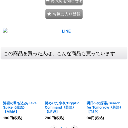
再入荷を知らせる
お気に入り登録
この商品を買った人は、こんな商品も買っています
溶岩の撃ち込み/Lava
謎めいた命令/Cryptic
明日への探索/Search
Spike《英語》
Command《英語》
for Tomorrow《英語》
【MMA】
【LRW】
【TSP】
190
円
(税込)
790
円
(税込)
90
円
(税込)