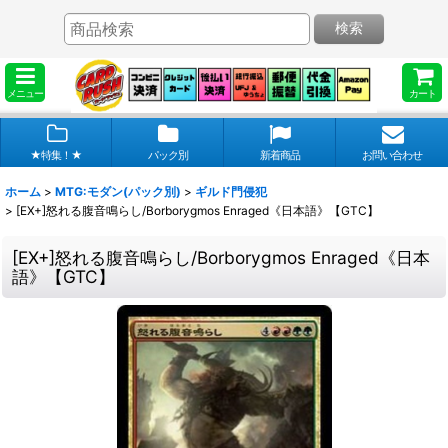
検索
メニュー
カート
★特集！★
パック別
新着商品
お問い合わせ
ホーム
>
MTG:モダン(パック別)
>
ギルド門侵犯
>
[EX+]怒れる腹音鳴らし/Borborygmos Enraged《日本語》【GTC】
[EX+]怒れる腹音鳴らし/Borborygmos Enraged《日本
語》【GTC】