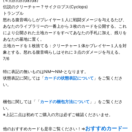
(４)(赤)(赤)(緑)(緑)
伝説のクリーチャー ? サイクロプス(Cyclops)
トランプル
怒れる腹音鳴らしがプレイヤー１人に戦闘ダメージを与えるたび、
あなたのライブラリーの一番上から３枚のカードを公開する。これ
により公開された土地カードをすべてあなたの手札に加え、残りを
あなたの墓地に置く。
土地カードを１枚捨てる：クリーチャー１体かプレイヤー１人を対
象とする。怒れる腹音鳴らしはそれに３点のダメージを与える。
7/6
特に表記の無いものはNM〜NM-となります。
状態表記に関しては「
カードの状態表記について
」をご覧くださ
い。
梱包に関しては「「
カードの梱包方法について
」」をご覧くださ
い。
※上記二点は初めてご購入の方は必ずご確認くださいませ。
おすすめカード一
他のおすすめカードも是非ご覧ください！⇒