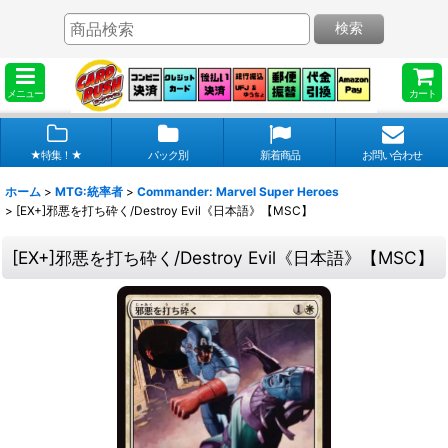
検索
メニュー
カート
★特集！★
パック別
新着商品
お問い合わせ
ホーム
>
MTG:統率者
>
Commander: Marvel Super Heroes
>
[EX+]邪悪を打ち砕く/Destroy Evil《日本語》【MSC】
[EX+]邪悪を打ち砕く/Destroy Evil《日本語》【MSC】