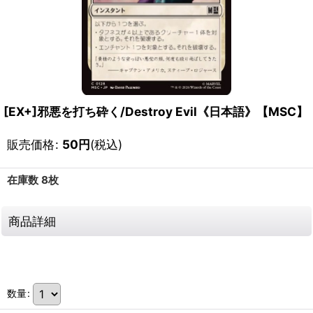
[EX+]邪悪を打ち砕く/Destroy Evil《日本語》【MSC】
販売価格
:
50
円
(税込)
在庫数 8枚
商品詳細
111817342001
数量
: