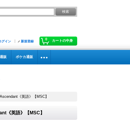
0
カートの中身
ログイン
新規登録
通販
ポケカ通販
 Ascendant《英語》【MSC】
ndant《英語》【MSC】