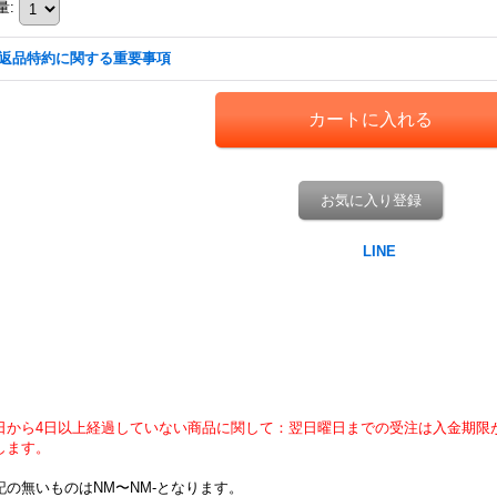
量
:
返品特約に関する重要事項
お気に入り登録
日から4日以上経過していない商品に関して：翌日曜日までの受注は入金期限
します。
記の無いものはNM〜NM-となります。