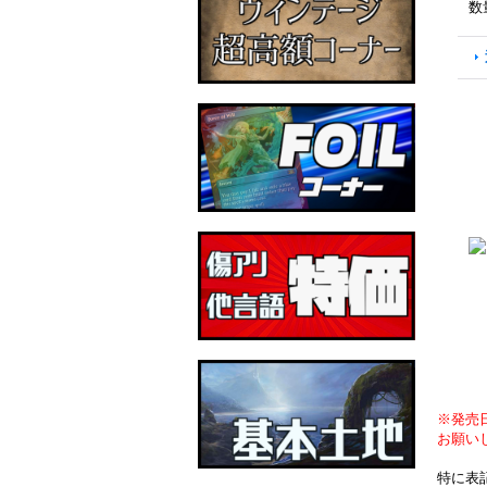
数
※発売
お願い
特に表