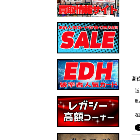
高位
販
重
在