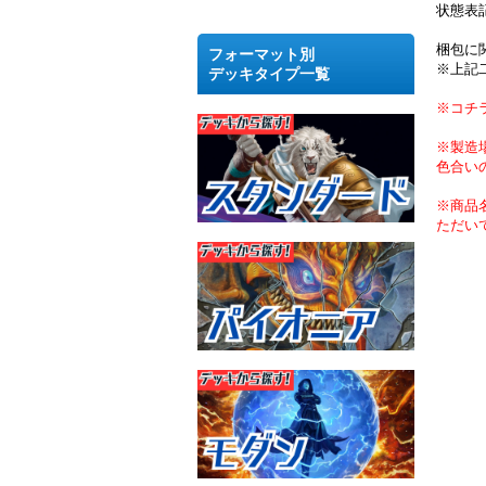
状態表
梱包に
フォーマット別
※上記
デッキタイプ一覧
※コチ
※製造
色合い
※商品
ただい